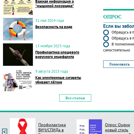
Важная информация о
"мышиной лихорадке"
ОПРОС
31 мая 2024 года
Если вы забо
Безопасность на воде
Обращусь в п
Обращусь в п
В поликлиник
13 ноября 2023 года
самостоятельно
Профилактика клещевого
вирусного энцефалита
9 августа 2023 года
Как электронные сигареты
убивают лёгкие
Все статьи
Профилактика
Опрос Оцени
ВИЧ/СПИДа в
новый стиль