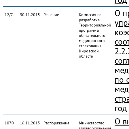
О п
12/7
30.11.2015
Решение
Комиссия по
разработке
упр
Территориальной
коэ
программы
обязательного
соо
медицинского
страхования
2.2
Кировской
области
сог
мед
по 
мед
стр
год
О в
1070
16.11.2015
Распоряжение
Министерство
здравоохранения