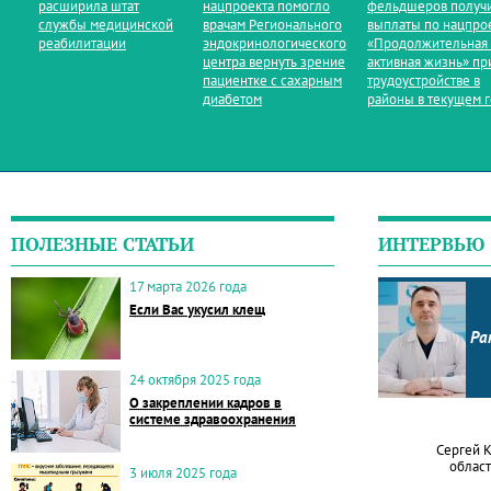
расширила штат
нацпроекта помогло
фельдшеров получ
службы медицинской
врачам Регионального
выплаты по нацпро
реабилитации
эндокринологического
«Продолжительная
центра вернуть зрение
активная жизнь» пр
пациентке с сахарным
трудоустройстве в
диабетом
районы в текущем 
ПОЛЕЗНЫЕ СТАТЬИ
ИНТЕРВЬЮ
17 марта 2026 года
Если Вас укусил клещ
Ра
24 октября 2025 года
О закреплении кадров в
системе здравоохранения
Сергей 
област
3 июля 2025 года