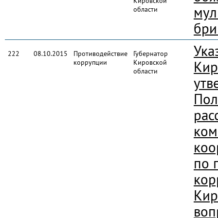
Кировской
мул
области
бри
Ука
222
08.10.2015
Противодействие
Губернатор
коррупции
Кировской
Кир
области
утв
Пол
рас
ком
коо
по 
кор
Кир
воп