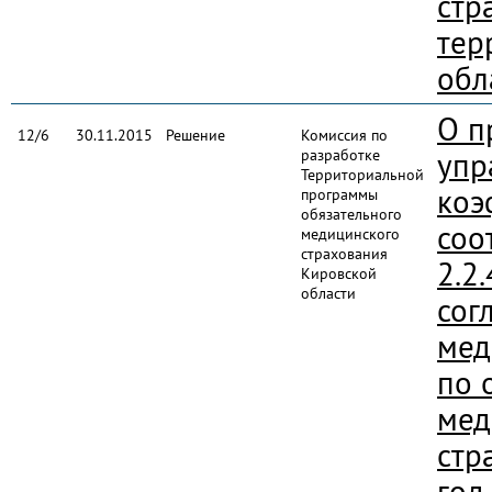
стр
тер
обл
О п
12/6
30.11.2015
Решение
Комиссия по
разработке
упр
Территориальной
коэ
программы
обязательного
соо
медицинского
страхования
2.2
Кировской
области
сог
мед
по 
мед
стр
год