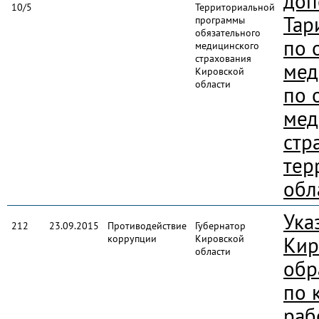
доп
10/5
Территориальной
Тар
программы
обязательного
по 
медицинского
страхования
мед
Кировской
области
по 
мед
стр
тер
обл
Ука
212
23.09.2015
Противодействие
Губернатор
коррупции
Кировской
Кир
области
обр
по 
раб