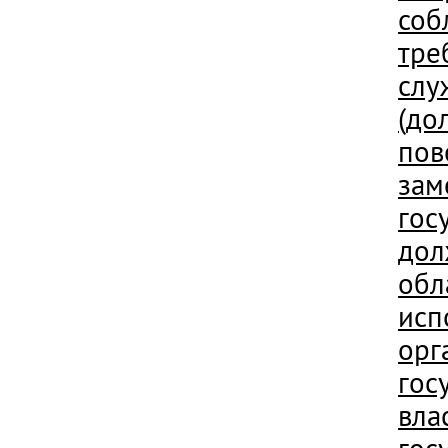
соб
тре
слу
(до
пов
за
гос
дол
обл
исп
орг
гос
вла