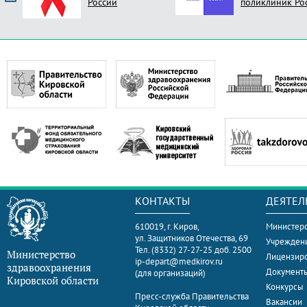
России
поликлиник Ро
КОНТАКТЫ
ДЕЯТЕЛ
610019, г. Киров,
Министерс
ул. Защитников Отечества, 69
Учрежден
Тел. (8332) 27-27-25 доб. 2500
Министерство
Лицензир
ip-depart@medkirov.ru
здравоохранения
Документ
(для организаций)
Кировской области
Конкурсы
Пресс-служба Правительства
Вакансии