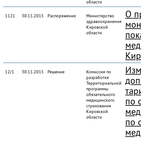
области
О п
1121
30.11.2015
Распоряжение
Министерство
здравоохранения
мон
Кировской
пок
области
мед
Кир
Изм
12/1
30.11.2015
Решение
Комиссия по
разработке
доп
Территориальной
тар
программы
обязательного
по 
медицинского
страхования
мед
Кировской
области
по 
мед