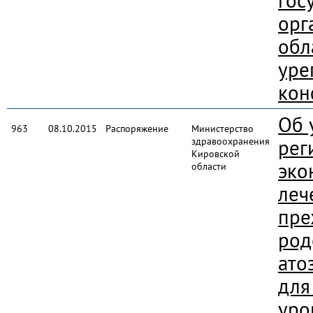
гос
орг
обл
уре
кон
Об 
963
08.10.2015
Распоряжение
Министерство
здравоохранения
рег
Кировской
эко
области
леч
пре
род
ато
для
уро