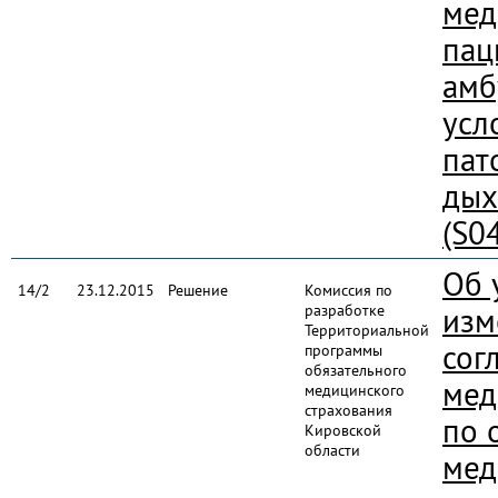
мед
пац
амб
усл
пат
дых
(S0
Об 
14/2
23.12.2015
Решение
Комиссия по
разработке
изм
Территориальной
сог
программы
обязательного
мед
медицинского
страхования
по 
Кировской
области
мед