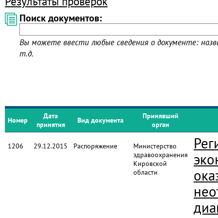
Результаты проверок
Поиск документов:
Вы можете ввести любые сведения о документе: назва
т.д.
Дата
Принявший
Номер
Вид документа
принятия
орган
Рег
1206
29.12.2015
Распоряжение
Министерство
здравоохранения
эко
Кировской
ока
области
нео
диа