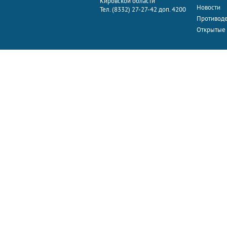
Кировской области
Новости
Тел. (8332) 27-27-42 доп. 4200
Противоде
Открытые