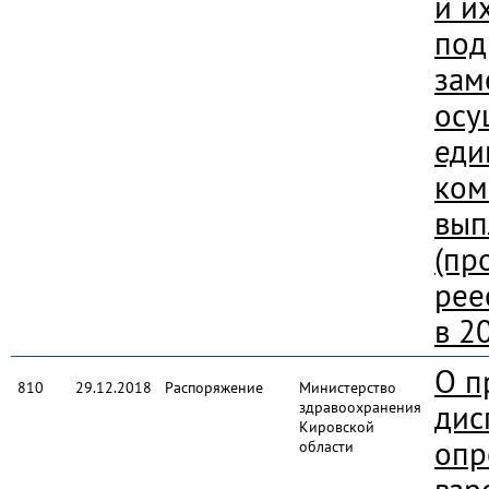
и и
под
зам
осу
еди
ком
вып
(пр
рее
в 2
О п
810
29.12.2018
Распоряжение
Министерство
здравоохранения
дис
Кировской
опр
области