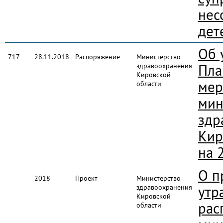
нес
дет
Об 
717
28.11.2018
Распоряжение
Министерство
здравоохранения
Пла
Кировской
мер
области
мин
здр
Кир
на 
О п
2018
Проект
Министерство
здравоохранения
утр
Кировской
рас
области