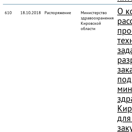
О к
610
18.10.2018
Распоряжение
Министерство
здравоохранения
рас
Кировской
про
области
тех
зад
раз
зак
под
мин
здр
Кир
для
зак