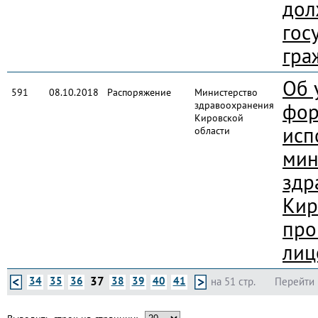
дол
гос
гра
Об 
591
08.10.2018
Распоряжение
Министерство
здравоохранения
фор
Кировской
исп
области
мин
здр
Кир
про
лиц
37
34
35
36
38
39
40
41
на 51 стр.
Перейти 