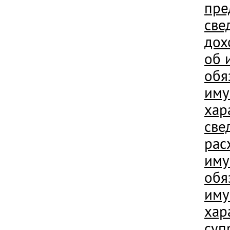
пре
све
дох
об 
обя
иму
хар
све
рас
иму
обя
иму
хар
суп