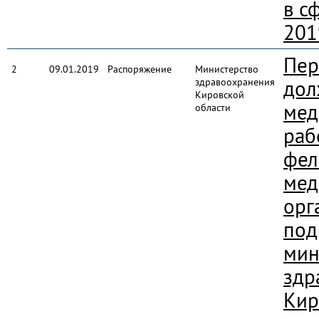
в с
201
Пер
2
09.01.2019
Распоряжение
Министерство
здравоохранения
дол
Кировской
мед
области
раб
фел
мед
орг
под
мин
здр
Кир