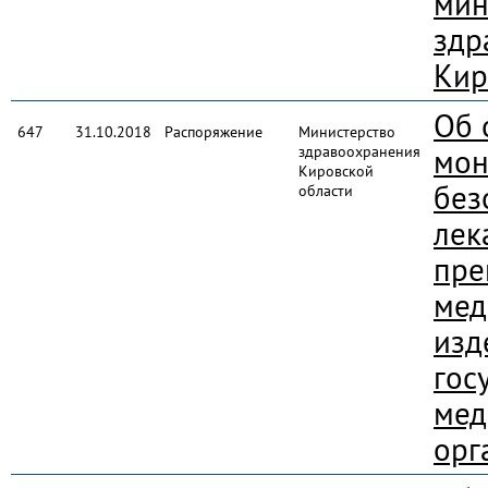
мин
здр
Кир
Об 
647
31.10.2018
Распоряжение
Министерство
здравоохранения
мон
Кировской
без
области
лек
пре
мед
изд
гос
мед
орг