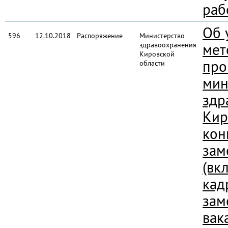
раб
Об 
596
12.10.2018
Распоряжение
Министерство
здравоохранения
мет
Кировской
про
области
мин
здр
Кир
кон
зам
(вк
кад
зам
вак