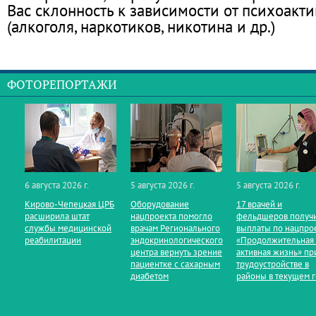
Вас склонность к зависимости от психоакт
(алкоголя, наркотиков, никотина и др.)
ФОТОРЕПОРТАЖИ
6 августа 2026 г.
5 августа 2026 г.
5 августа 2026 г.
Кирово‑Чепецкая ЦРБ
Оборудование
17 врачей и
расширила штат
нацпроекта помогло
фельдшеров получ
службы медицинской
врачам Регионального
выплаты по нацпро
реабилитации
эндокринологического
«Продолжительная
центра вернуть зрение
активная жизнь» пр
пациентке с сахарным
трудоустройстве в
диабетом
районы в текущем 