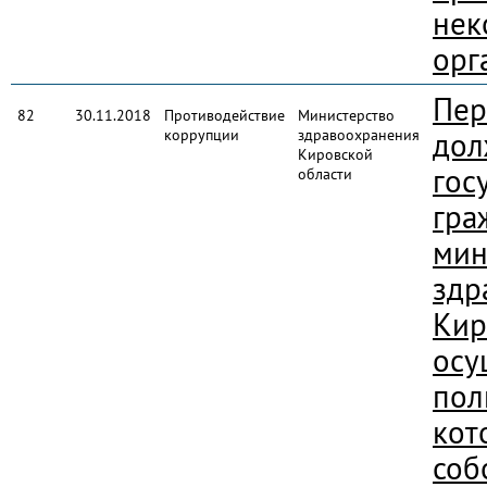
нек
орг
Пер
82
30.11.2018
Противодействие
Министерство
коррупции
здравоохранения
дол
Кировской
гос
области
гра
мин
здр
Кир
осу
пол
кот
соб