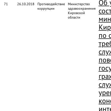
Об 
71
26.10.2018
Противодействие
Министерство
коррупции
здравоохранения
сос
Кировской
мин
области
Кир
по 
тре
слу
пов
гос
гра
слу
уре
кон
инт