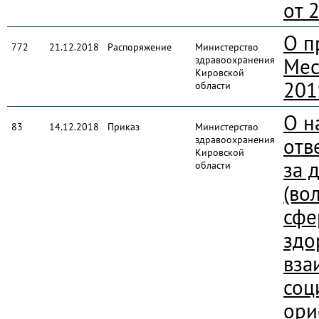
от 
О п
772
21.12.2018
Распоряжение
Министерство
здравоохранения
Мес
Кировской
201
области
О н
83
14.12.2018
Приказ
Министерство
здравоохранения
отв
Кировской
за 
области
(во
сфе
здо
вза
соц
ори