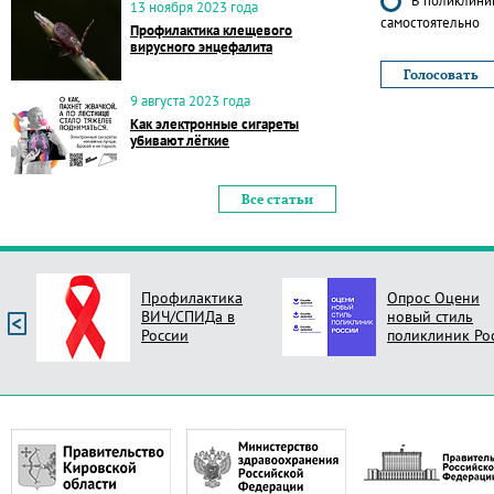
В поликлиник
13 ноября 2023 года
самостоятельно
Профилактика клещевого
вирусного энцефалита
9 августа 2023 года
Как электронные сигареты
убивают лёгкие
Все статьи
Профилактика
Опрос Оцени
ВИЧ/СПИДа в
новый стиль
России
поликлиник Ро