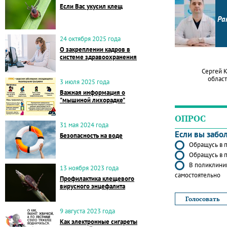
Если Вас укусил клещ
Ра
24 октября 2025 года
О закреплении кадров в
системе здравоохранения
Сергей 
област
3 июля 2025 года
Важная информация о
"мышиной лихорадке"
ОПРОС
31 мая 2024 года
Если вы забо
Безопасность на воде
Обращусь в п
Обращусь в п
В поликлиник
13 ноября 2023 года
самостоятельно
Профилактика клещевого
вирусного энцефалита
9 августа 2023 года
Как электронные сигареты