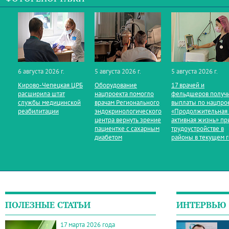
6 августа 2026 г.
5 августа 2026 г.
5 августа 2026 г.
Кирово‑Чепецкая ЦРБ
Оборудование
17 врачей и
расширила штат
нацпроекта помогло
фельдшеров получ
службы медицинской
врачам Регионального
выплаты по нацпро
реабилитации
эндокринологического
«Продолжительная
центра вернуть зрение
активная жизнь» пр
пациентке с сахарным
трудоустройстве в
диабетом
районы в текущем 
ПОЛЕЗНЫЕ СТАТЬИ
ИНТЕРВЬЮ
17 марта 2026 года