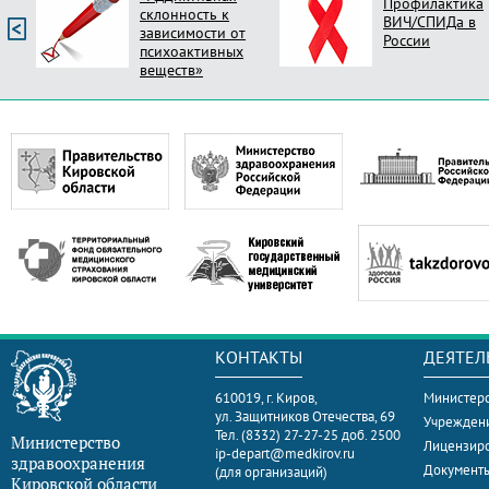
Профилактика
склонность к
ВИЧ/СПИДа в
зависимости от
России
психоактивных
веществ»
КОНТАКТЫ
ДЕЯТЕЛ
610019, г. Киров,
Министерс
ул. Защитников Отечества, 69
Учрежден
Тел. (8332) 27-27-25 доб. 2500
Министерство
Лицензир
ip-depart@medkirov.ru
здравоохранения
Документ
(для организаций)
Кировской области