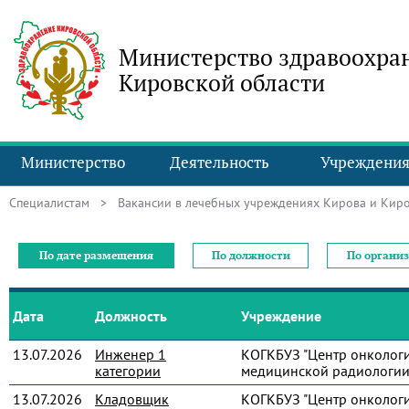
Министерство здравоохра
Кировской области
Министерство
Деятельность
Учреждени
Специалистам
> Вакансии в лечебных учреждениях Кирова и Киро
По дате размещения
По должности
По органи
Дата
Должность
Учреждение
13.07.2026
Инженер 1
КОГКБУЗ "Центр онколог
категории
медицинской радиологии
13.07.2026
Кладовщик
КОГКБУЗ "Центр онколог