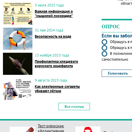
област
3 июля 2025 года
Важная информация о
"мышиной лихорадке"
ОПРОС
31 мая 2024 года
Если вы забо
Безопасность на воде
Обращусь в п
Обращусь в п
В поликлиник
13 ноября 2023 года
самостоятельно
Профилактика клещевого
вирусного энцефалита
9 августа 2023 года
Как электронные сигареты
убивают лёгкие
Все статьи
Тест-опросник
«Аддиктивная