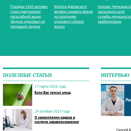
Порядка 1450 человек
Жители Даровского
Кирово‑Чепецкая 
стали участниками
активно провели время
расширила штат
масштабной акции
на празднике
службы медицинск
«Будьте здоровы» на
здорового образа
реабилитации
минувшей неделе
жизни
ПОЛЕЗНЫЕ СТАТЬИ
ИНТЕРВЬЮ
17 марта 2026 года
Если Вас укусил клещ
Ра
24 октября 2025 года
О закреплении кадров в
системе здравоохранения
Сергей 