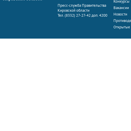
Конкурсы
Пресс-служба Правительства
Вакансии
Кировской области
Новости
Тел. (8332) 27-27-42 доп. 4200
Противоде
Открытые