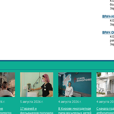
КО
бо
За
ВРАЧ-
КО
За
ВРАЧ 
КО
ра
За
6 г.
5 августа 2026 г.
4 августа 2026 г.
4 августа 20
ие
17 врачей и
В Кирове многодетная
С начала го
помогло
фельдшеров получили
мама восьмерых детей
амбулаторн