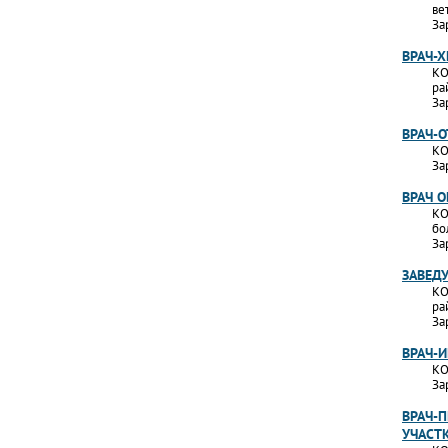
ве
За
ВРАЧ-Х
КО
ра
За
ВРАЧ-
КО
За
ВРАЧ 
КО
бо
За
ЗАВЕД
КО
ра
За
ВРАЧ-
КО
За
ВРАЧ-П
УЧАСТ