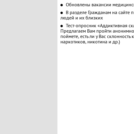
Обновлены вакансии медицинс
В разделе Гражданам на сайте 
людей и их близких
Тест-опросник «Аддиктивная ск
Предлагаем Вам пройти анонимное
поймете, есть ли у Вас склонность
наркотиков, никотина и др.)