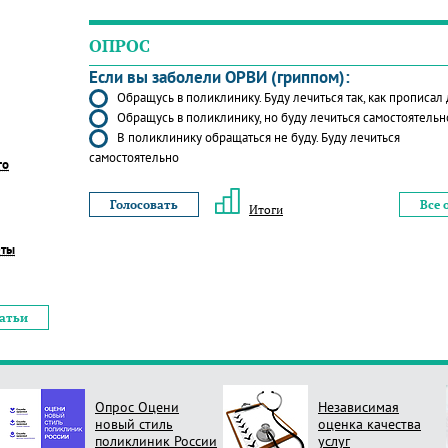
ОПРОС
Если вы заболели ОРВИ (гриппом):
Обращусь в поликлинику. Буду лечиться так, как прописал
Обращусь в поликлинику, но буду лечиться самостоятельн
В поликлинику обращаться не буду. Буду лечиться
самостоятельно
го
Все 
Итоги
еты
татьи
Опрос Оцени
Независимая
новый стиль
оценка качества
поликлиник России
услуг