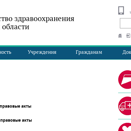
тво здравоохранения
 области
ность
Учреждения
Гражданам
До
правовые акты
 правовые акты