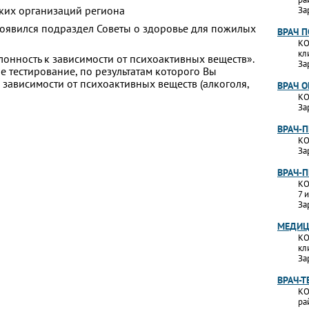
ких организаций региона
За
появился подраздел Советы о здоровье для пожилых
ВРАЧ 
КО
кл
лонность к зависимости от психоактивных веществ».
За
 тестирование, по результатам которого Вы
 к зависимости от психоактивных веществ (алкоголя,
ВРАЧ 
КО
За
ВРАЧ-
КО
За
ВРАЧ-
КО
7 
За
МЕДИЦ
КО
кл
За
ВРАЧ-Т
КО
ра