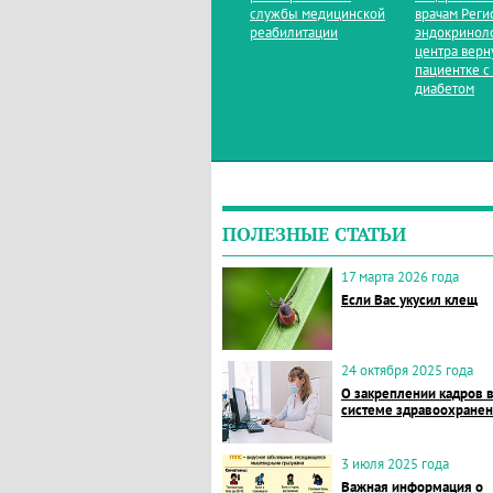
службы медицинской
врачам Реги
реабилитации
эндокринол
центра верн
пациентке с
диабетом
ПОЛЕЗНЫЕ СТАТЬИ
17 марта 2026 года
Если Вас укусил клещ
24 октября 2025 года
О закреплении кадров 
системе здравоохране
3 июля 2025 года
Важная информация о