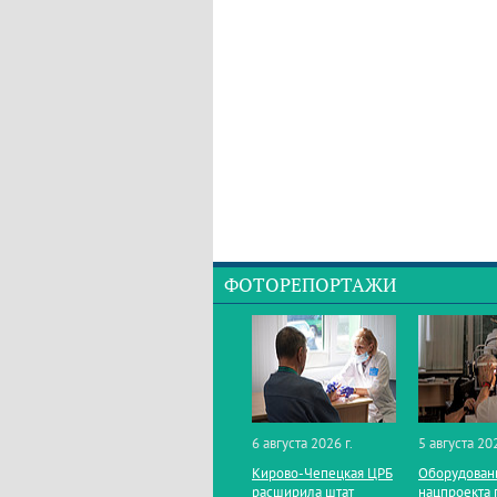
ФОТОРЕПОРТАЖИ
6 августа 2026 г.
5 августа 202
Кирово‑Чепецкая ЦРБ
Оборудован
расширила штат
нацпроекта 