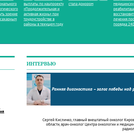
онального
выплаты по нацпроекту
стала донором
медицинск
огического
«Продолжительная и
реабилитац
уть зрение
активная жизнь» при
восстанови
 сахарным
трудоустройстве в
лечения пр
районы в текущем году
порядка 240
ИНТЕРВЬЮ
Ранняя диагностика – залог победы над 
в
ния
Сергей Кисличко, главный внештатный онколог Киро
области, врач-онколог Центра онкологии и медици
радио