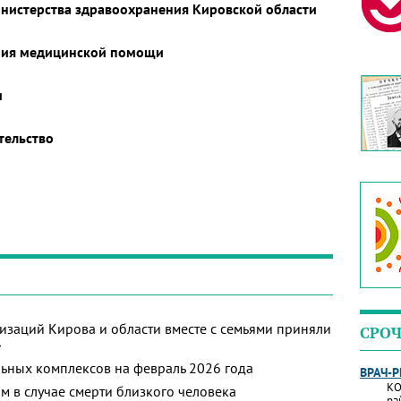
нистерства здравоохранения Кировской области
ания медицинской помощи
и
тельство
изаций Кирова и области вместе с семьями приняли
СРОЧ
»
ьных комплексов на февраль 2026 года
ВРАЧ-
КО
м в случае смерти близкого человека
ра