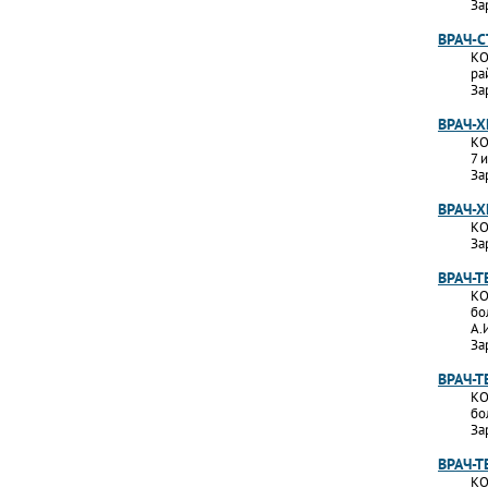
За
ВРАЧ-
КО
ра
За
ВРАЧ-Х
КО
7 
За
ВРАЧ-Х
КО
За
ВРАЧ-Т
КО
бо
А.
За
ВРАЧ-
КО
бо
За
ВРАЧ-Т
КО