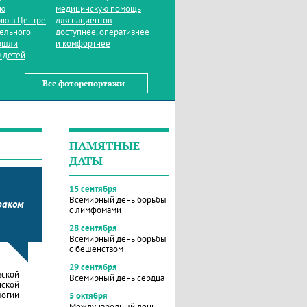
ую
медицинскую помощь
ию в Центре
для пациентов
тельного
доступнее, оперативнее
ошли
и комфортнее
 детей
Все фоторепортажи
ПАМЯТНЫЕ
ДАТЫ
15 сентября
Всемирный день борьбы
раком
с лимфомами
28 сентября
Всемирный день борьбы
с бешенством
29 сентября
вской
Всемирный день сердца
нской
логии
5 октября
Международный день