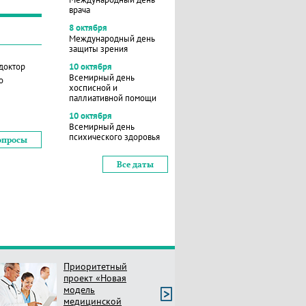
врача
8 октября
Международный день
защиты зрения
 доктор
10 октября
Всемирный день
о
хосписной и
паллиативной помощи
10 октября
Всемирный день
психического здоровья
опросы
Все даты
Приоритетный
проект «Новая
модель
медицинской