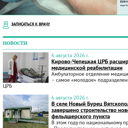
испо
ЗАПИСАТЬСЯ К ВРАЧУ
НОВОСТИ
6 августа 2026 г.
Кирово‑Чепецкая ЦРБ расшир
медицинской реабилитации
Амбулаторное отделение медици
– самое «молодое» подразделен
ЦРБ
6 августа 2026 г.
В селе Новый Бурец Вятскопо
завершено строительство нов
фельдшерского пункта
В этом году по национальному п