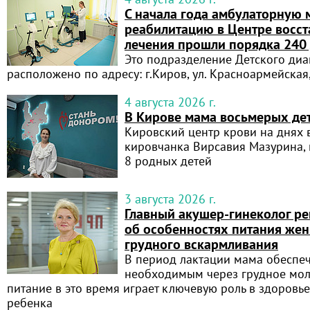
С начала года амбулаторную
реабилитацию в Центре восст
лечения прошли порядка 240
Это подразделение Детского диа
расположено по адресу: г.Киров, ул. Красноармейская
4 августа 2026 г.
В Кирове мама восьмерых де
Кировский центр крови на днях 
кировчанка Вирсавия Мазурина, 
8 родных детей
3 августа 2026 г.
Главный акушер-гинеколог ре
об особенностях питания же
грудного вскармливания
В период лактации мама обеспе
необходимым через грудное мол
питание в это время играет ключевую роль в здоровье
ребенка