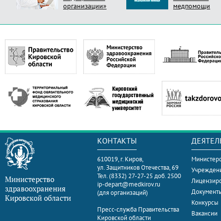
организации»
медпомощи
КОНТАКТЫ
ДЕЯТЕЛ
610019, г. Киров,
Министерс
ул. Защитников Отечества, 69
Учрежден
Тел. (8332) 27-27-25 доб. 2500
Министерство
Лицензир
ip-depart@medkirov.ru
здравоохранения
Документ
(для организаций)
Кировской области
Конкурсы
Пресс-служба Правительства
Вакансии
Кировской области