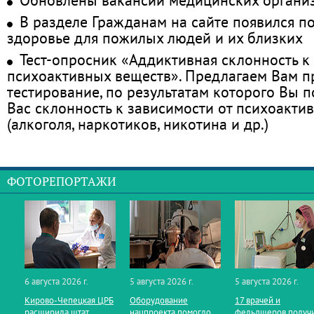
В разделе Гражданам на сайте появился п
здоровье для пожилых людей и их близких
Тест-опросник «Аддиктивная склонность к
психоактивных веществ». Предлагаем Вам 
тестирование, по результатам которого Вы по
Вас склонность к зависимости от психоакти
(алкоголя, наркотиков, никотина и др.)
ФОТОРЕПОРТАЖИ
6 августа 2026 г.
5 августа 2026 г.
5 августа 2026 г.
Кирово‑Чепецкая ЦРБ
Оборудование
17 врачей и
расширила штат
нацпроекта помогло
фельдшеров получ