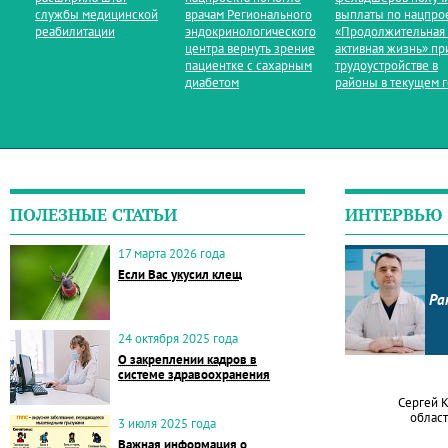
службы медицинской
врачам Регионального
выплаты по нацпро
реабилитации
эндокринологического
«Продолжительная
центра вернуть зрение
активная жизнь» пр
пациентке с сахарным
трудоустройстве в
диабетом
районы в текущем 
ПОЛЕЗНЫЕ СТАТЬИ
ИНТЕРВЬЮ
17 марта 2026 года
Если Вас укусил клещ
Ра
24 октября 2025 года
О закреплении кадров в
системе здравоохранения
Сергей 
област
3 июля 2025 года
Важная информация о