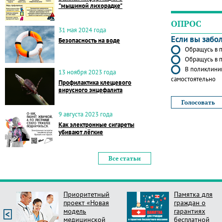
"мышиной лихорадке"
ОПРОС
31 мая 2024 года
Если вы забо
Безопасность на воде
Обращусь в п
Обращусь в п
В поликлиник
13 ноября 2023 года
самостоятельно
Профилактика клещевого
вирусного энцефалита
9 августа 2023 года
Как электронные сигареты
убивают лёгкие
Все статьи
Приоритетный
Памятка для
проект «Новая
граждан о
модель
гарантиях
медицинской
бесплатной