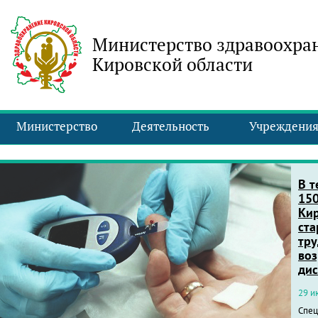
Министерство здравоохра
Кировской области
Министерство
Деятельность
Учреждени
Ди
тех
ме
для
дос
и 
30 и
Мед.
пров
дист