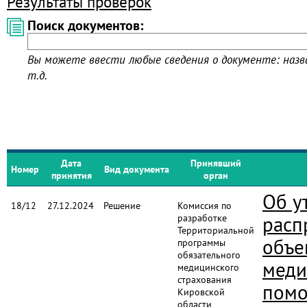
Результаты проверок
Поиск документов:
Вы можете ввести любые сведения о документе: назва
т.д.
Дата
Принявший
Номер
Вид документа
принятия
орган
Об у
18/12
27.12.2024
Решение
Комиссия по
разработке
расп
Территориальной
объе
программы
обязательного
меди
медицинского
страхования
пом
Кировской
области