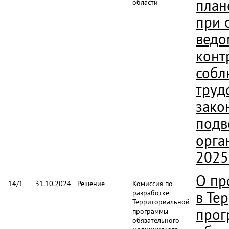
план
области
при 
ведо
конт
собл
труд
зако
подв
орга
2025
О пр
14/1
31.10.2024
Решение
Комиссия по
разработке
в Те
Территориальной
прог
программы
обязательного