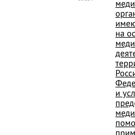
меди
орга
име
на о
меди
деят
терр
Росс
Феде
и ус
пред
меди
помо
при