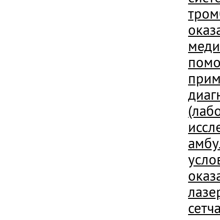
тром
оказ
меди
помо
при
диаг
(лаб
иссл
амбу
усло
оказ
лазе
сетч