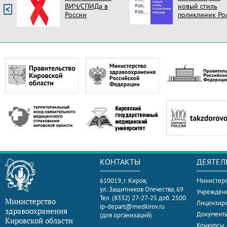
ВИЧ/СПИДа в
новый стиль
России
поликлиник Ро
КОНТАКТЫ
ДЕЯТЕЛ
610019, г. Киров,
Министерс
ул. Защитников Отечества, 69
Учрежден
Тел. (8332) 27-27-25 доб. 2500
Министерство
Лицензир
ip-depart@medkirov.ru
здравоохранения
Документ
(для организаций)
Кировской области
Конкурсы