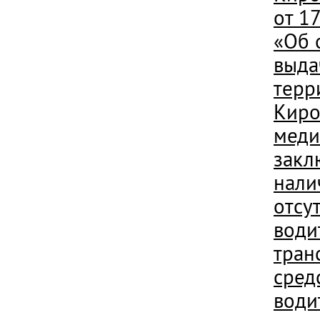
от 1
«Об 
выда
терр
Киро
меди
закл
нали
отсут
води
тран
сред
води