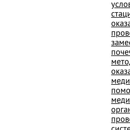
усло
стац
оказ
пров
заме
поче
мето
оказ
меди
помо
меди
орга
пров
сист