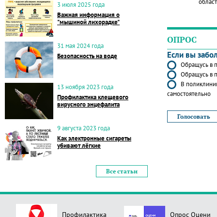
област
3 июля 2025 года
Важная информация о
"мышиной лихорадке"
ОПРОС
31 мая 2024 года
Если вы забо
Безопасность на воде
Обращусь в п
Обращусь в п
В поликлиник
13 ноября 2023 года
самостоятельно
Профилактика клещевого
вирусного энцефалита
9 августа 2023 года
Как электронные сигареты
убивают лёгкие
Все статьи
Профилактика
Опрос Оцени