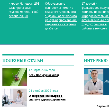
Кирово‑Чепецкая ЦРБ
Оборудование
17 врачей и
расширила штат
нацпроекта помогло
фельдшеров получ
службы медицинской
врачам Регионального
выплаты по нацпро
реабилитации
эндокринологического
«Продолжительная
центра вернуть зрение
активная жизнь» пр
пациентке с сахарным
трудоустройстве в
диабетом
районы в текущем 
ПОЛЕЗНЫЕ СТАТЬИ
ИНТЕРВЬЮ
17 марта 2026 года
Если Вас укусил клещ
Ра
24 октября 2025 года
О закреплении кадров в
системе здравоохранения
Сергей 