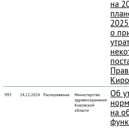
на 2
план
2025
о пр
утра
неко
пост
Прав
Киро
Об у
993
24.12.2024
Распоряжение
Министерство
здравоохранения
норм
Кировской
на о
области
функ