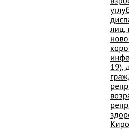
взро
углу
дисп
лиц,
ново
коро
инфе
19),
граж
репр
возр
репр
здор
Киро