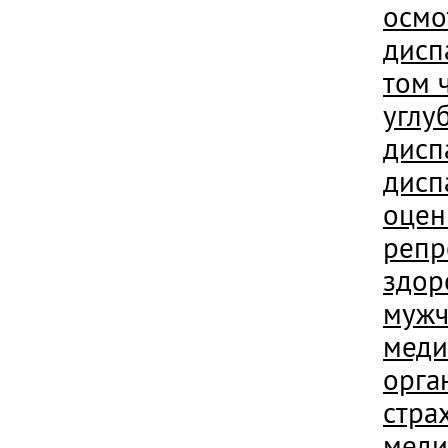
осмо
дисп
том 
углу
дисп
дисп
оцен
репр
здор
мужч
меди
орга
стра
меди