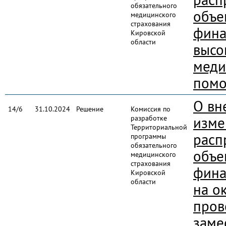
обязательного
объе
медицинского
страхования
фина
Кировской
области
высо
меди
помо
О вн
14/6
31.10.2024
Решение
Комиссия по
разработке
изме
Территориальной
расп
программы
обязательного
объе
медицинского
страхования
фина
Кировской
области
на о
пров
заме