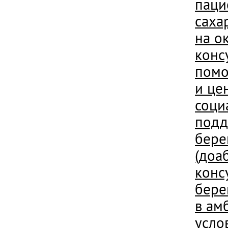
паци
саха
на о
конс
помо
и це
соци
подд
бере
(доа
конс
бере
в ам
усло