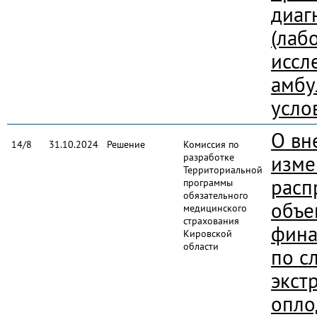
диаг
(лаб
иссл
амбу
усло
О вн
14/8
31.10.2024
Решение
Комиссия по
разработке
изме
Территориальной
расп
программы
обязательного
объе
медицинского
страхования
фина
Кировской
области
по с
экст
опло