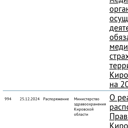
орга
осущ
деят
обяз
меди
стра
терр
Киро
на 2
О ре
994
25.12.2024
Распоряжение
Министерство
здравоохранения
расп
Кировской
Прав
области
Киро