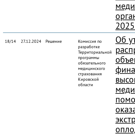
меди
орга
2025
Об у
18/14
27.12.2024
Решение
Комиссия по
разработке
расп
Территориальной
объе
программы
обязательного
фина
медицинского
страхования
высо
Кировской
области
меди
помо
оказ
экст
опло