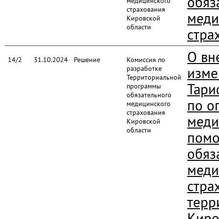
обяз
медицинского
страхования
меди
Кировской
области
стра
О вн
14/2
31.10.2024
Решение
Комиссия по
разработке
изме
Территориальной
Тари
программы
обязательного
по о
медицинского
страхования
меди
Кировской
области
помо
обяз
меди
стра
терр
Киро