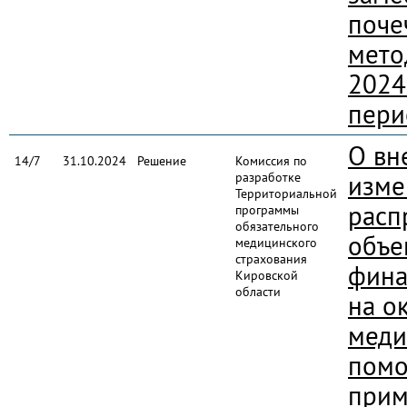
поче
мето
2024
пери
О вн
14/7
31.10.2024
Решение
Комиссия по
разработке
изме
Территориальной
расп
программы
обязательного
объе
медицинского
страхования
фина
Кировской
области
на о
меди
помо
при