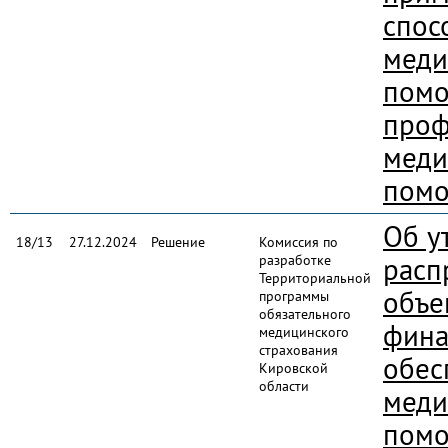
спос
меди
помо
проф
меди
помо
Об у
18/13
27.12.2024
Решение
Комиссия по
разработке
расп
Территориальной
объе
программы
обязательного
фина
медицинского
страхования
обес
Кировской
области
меди
пом