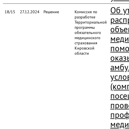
Об у
18/15
27.12.2024
Решение
Комиссия по
разработке
расп
Территориальной
объе
программы
обязательного
меди
медицинского
страхования
помо
Кировской
области
оказ
амбу
усло
(ком
посе
пров
проф
меди