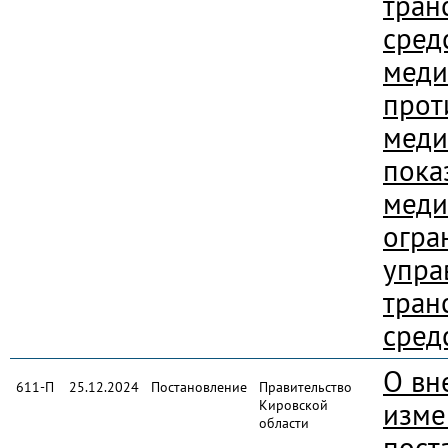
тран
сред
меди
прот
меди
пока
меди
огра
упра
тран
сред
О вн
611-П
25.12.2024
Постановление
Правительство
Кировской
изме
области
пост