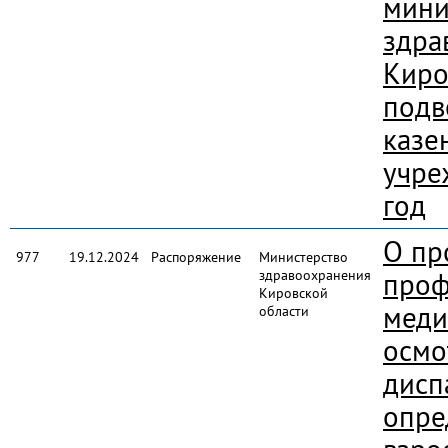
мини
здра
Киро
подв
казе
учре
год
О пр
977
19.12.2024
Распоряжение
Министерство
здравоохранения
проф
Кировской
меди
области
осмо
дисп
опре