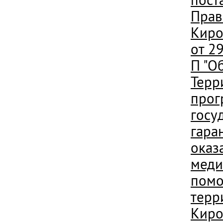
Прав
Киро
от 2
П "О
Терр
прог
госу
гара
оказ
меди
помо
терр
Киро