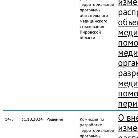
изме
Территориальной
расп
программы
обязательного
объе
медицинского
страхования
меди
Кировской
области
пом
меди
орга
разр
меди
пом
пери
О вн
14/5
31.10.2024
Решение
Комиссия по
разработке
изме
Территориальной
расп
программы