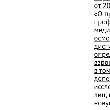
от 2
«О п
проф
меди
осмо
дисп
опре
взро
в то
допо
иссл
лиц,
нову