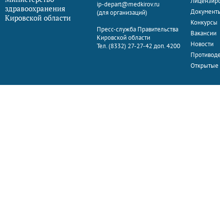
Лицензир
ip-depart@medkirov.ru
здравоохранения
Документ
(для организаций)
Кировской области
Конкурсы
Пресс-служба Правительства
Вакансии
Кировской области
Новости
Тел. (8332) 27-27-42 доп. 4200
Противоде
Открытые