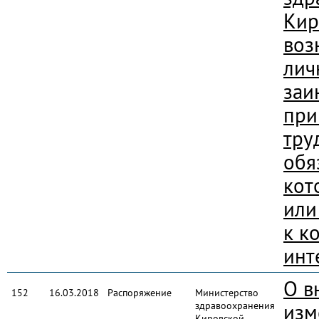
Кир
воз
лич
заи
при
тру
обя
кот
или
к к
инт
О в
152
16.03.2018
Распоряжение
Министерство
здравоохранения
изм
Кировской