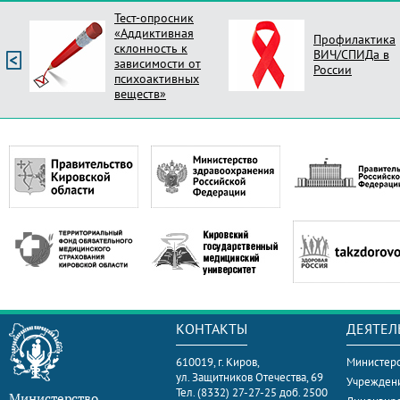
Тест-опросник
«Аддиктивная
Профилактика
склонность к
ВИЧ/СПИДа в
зависимости от
России
психоактивных
веществ»
КОНТАКТЫ
ДЕЯТЕЛ
610019, г. Киров,
Министерс
ул. Защитников Отечества, 69
Учрежден
Тел. (8332) 27-27-25 доб. 2500
Министерство