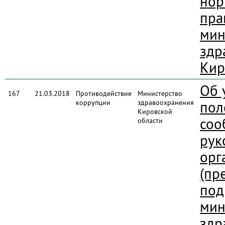
нор
пра
мин
здр
Кир
Об 
167
21.03.2018
Противодействие
Министерство
коррупции
здравоохранения
пол
Кировской
соо
области
рук
орг
(пр
под
мин
здр