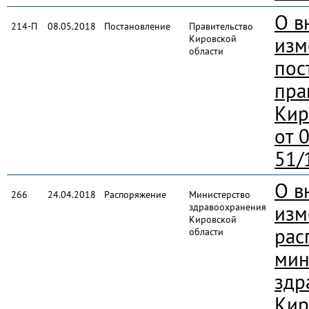
О в
214-П
08.05.2018
Постановление
Правительство
Кировской
изм
области
пос
пра
Кир
от 
51/
О в
266
24.04.2018
Распоряжение
Министерство
здравоохранения
изм
Кировской
рас
области
мин
здр
Кир