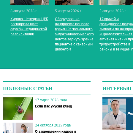
6 августа 2026 г.
5 августа 2026 г.
5 августа 2026 г.
Кирово‑Чепецкая ЦРБ
Оборудование
17 врачей и
расширила штат
нацпроекта помогло
фельдшеров получ
службы медицинской
врачам Регионального
выплаты по нацпро
реабилитации
эндокринологического
«Продолжительная
центра вернуть зрение
активная жизнь» пр
пациентке с сахарным
трудоустройстве в
диабетом
районы в текущем 
ПОЛЕЗНЫЕ СТАТЬИ
ИНТЕРВЬЮ
17 марта 2026 года
Если Вас укусил клещ
Ра
24 октября 2025 года
О закреплении кадров в