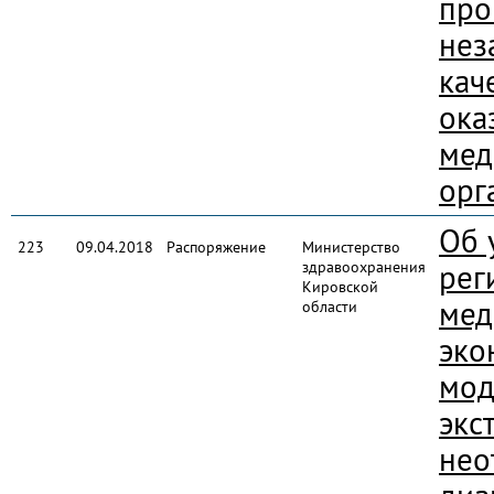
про
нез
кач
ока
мед
орг
Об 
223
09.04.2018
Распоряжение
Министерство
здравоохранения
рег
Кировской
мед
области
эко
мод
экс
нео