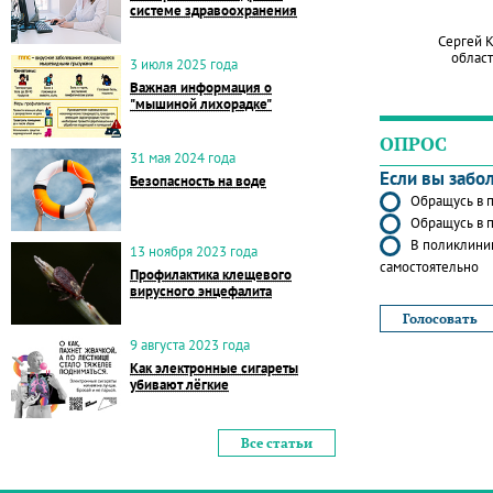
системе здравоохранения
Сергей 
област
3 июля 2025 года
Важная информация о
"мышиной лихорадке"
ОПРОС
31 мая 2024 года
Если вы забо
Безопасность на воде
Обращусь в п
Обращусь в п
В поликлиник
13 ноября 2023 года
самостоятельно
Профилактика клещевого
вирусного энцефалита
9 августа 2023 года
Как электронные сигареты
убивают лёгкие
Все статьи