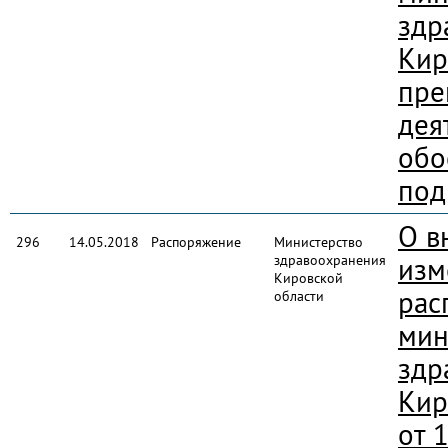
здр
Кир
пре
дея
обо
под
О в
296
14.05.2018
Распоряжение
Министерство
здравоохранения
изм
Кировской
рас
области
мин
здр
Кир
от 