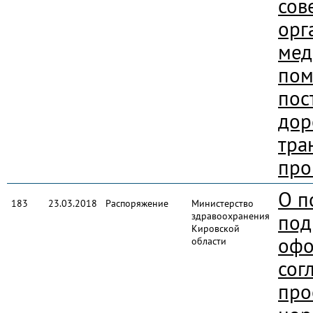
сов
орг
мед
по
пос
дор
тра
про
О п
183
23.03.2018
Распоряжение
Министерство
здравоохранения
под
Кировской
офо
области
сог
про