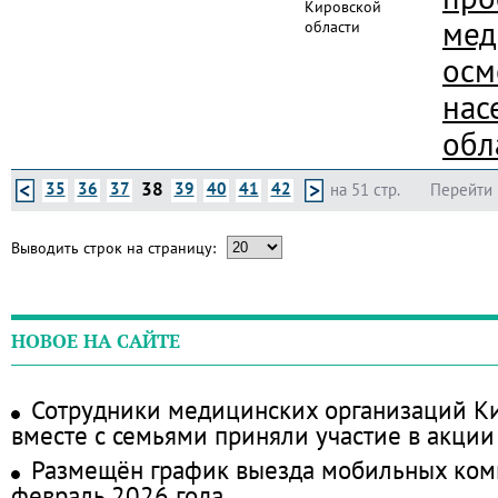
Кировской
мед
области
осм
нас
обл
38
35
36
37
39
40
41
42
на 51 стр.
Перейти 
Выводить строк на страницу:
НОВОЕ НА САЙТЕ
Сотрудники медицинских организаций Ки
вместе с семьями приняли участие в акции
Размещён график выезда мобильных ком
февраль 2026 года