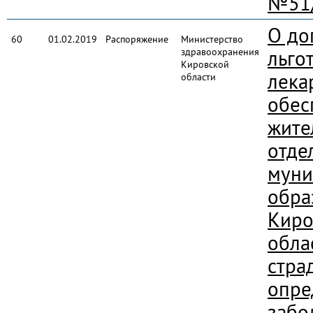
№51
О до
60
01.02.2019
Распоряжение
Министерство
здравоохранения
льго
Кировской
лека
области
обес
жите
отде
муни
обра
Киро
обла
стра
опре
забо