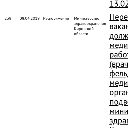
13.0
Пере
238
08.04.2019
Распоряжение
Министерство
здравоохранения
вака
Кировской
долж
области
меди
рабо
(врач
фель
меди
орга
подв
мини
здра