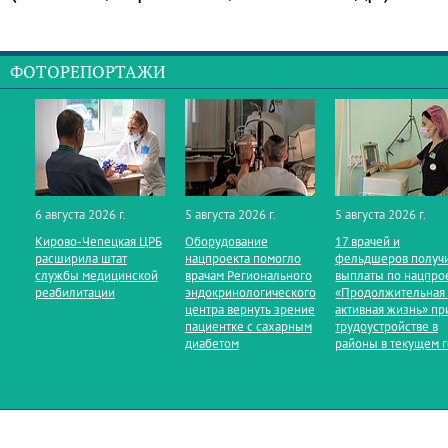
ФОТОРЕПОРТАЖИ
6 августа 2026 г.
5 августа 2026 г.
5 августа 2026 г.
Кирово‑Чепецкая ЦРБ
Оборудование
17 врачей и
расширила штат
нацпроекта помогло
фельдшеров получ
службы медицинской
врачам Регионального
выплаты по нацпро
реабилитации
эндокринологического
«Продолжительная
центра вернуть зрение
активная жизнь» пр
пациентке с сахарным
трудоустройстве в
диабетом
районы в текущем 