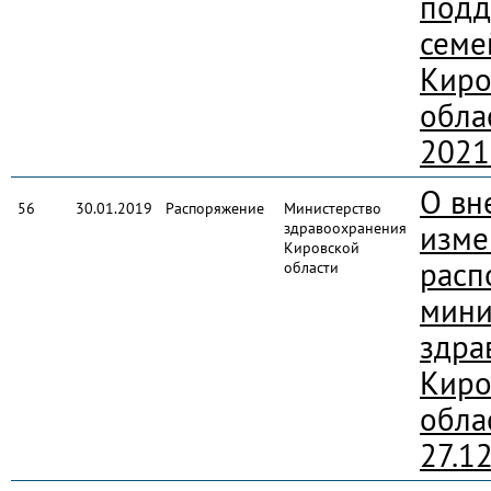
подд
семе
Киро
обла
2021
О вн
56
30.01.2019
Распоряжение
Министерство
здравоохранения
изме
Кировской
расп
области
мини
здра
Киро
обла
27.1