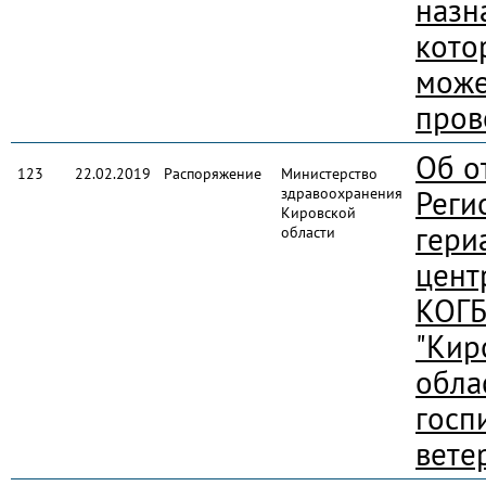
назн
кото
може
пров
Об о
123
22.02.2019
Распоряжение
Министерство
здравоохранения
Реги
Кировской
гери
области
цент
КОГ
"Кир
обла
госп
вете