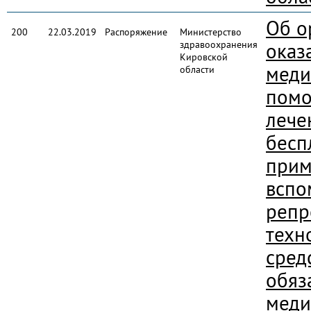
Об о
200
22.03.2019
Распоряжение
Министерство
здравоохранения
оказ
Кировской
меди
области
помо
лече
бесп
при
вспо
репр
техн
сред
обяз
меди