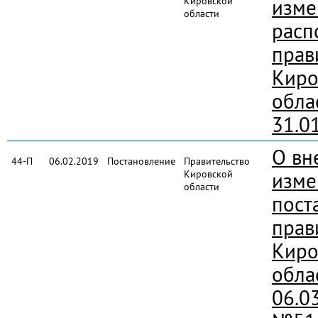
Кировской
изме
области
расп
прав
Киро
обла
31.0
О вн
44-П
06.02.2019
Постановление
Правительство
Кировской
изме
области
пост
прав
Киро
обла
06.0