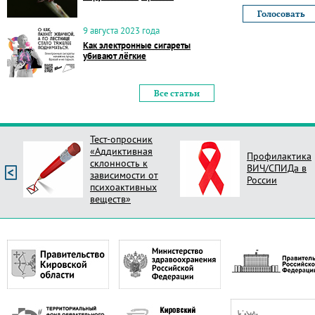
9 августа 2023 года
Как электронные сигареты
убивают лёгкие
Все статьи
Тест-опросник
«Аддиктивная
Профилактика
склонность к
ВИЧ/СПИДа в
зависимости от
России
психоактивных
веществ»