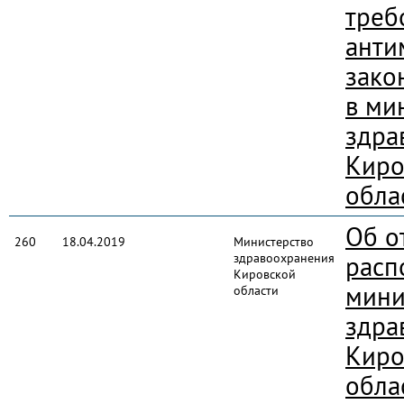
треб
анти
зако
в ми
здра
Киро
обла
Об о
260
18.04.2019
Министерство
здравоохранения
расп
Кировской
мини
области
здра
Киро
обла