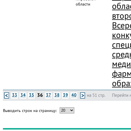
обла
области
втор
Всер
конк
спец
сред
меди
фарм
обра
36
33
34
35
37
38
39
40
на 51 стр.
Перейти 
Выводить строк на страницу: