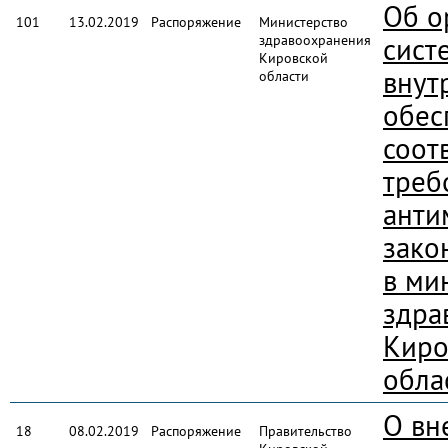
Об о
101
13.02.2019
Распоряжение
Министерство
здравоохранения
сист
Кировской
внут
области
обес
соот
треб
анти
зако
в ми
здра
Киро
обла
О вн
18
08.02.2019
Распоряжение
Правительство