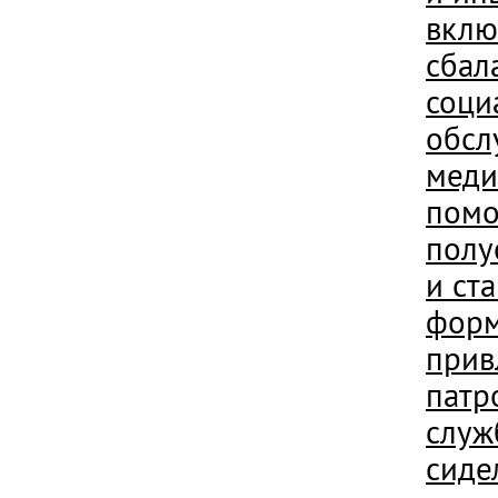
вкл
сбал
соци
обсл
меди
помо
полу
и ст
форм
прив
патр
служ
сиде