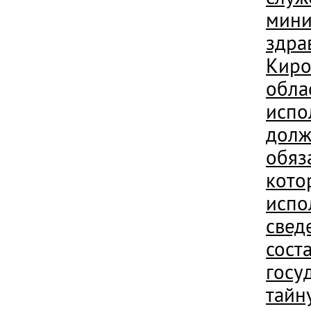
мини
здра
Киро
обла
испо
долж
обяз
кото
испо
свед
сост
госу
тайн