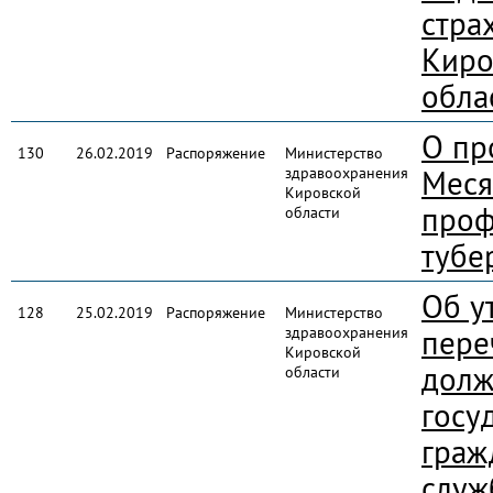
стра
Киро
обла
О пр
130
26.02.2019
Распоряжение
Министерство
здравоохранения
Меся
Кировской
проф
области
тубе
Об у
128
25.02.2019
Распоряжение
Министерство
здравоохранения
пере
Кировской
долж
области
госу
граж
служ