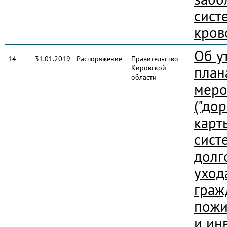
сист
кров
Об у
14
31.01.2019
Распоряжение
Правительство
Кировской
план
области
меро
("до
карт
сист
долг
уход
граж
пожи
и ин