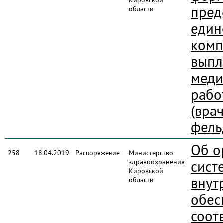
Кировской
пред
области
един
комп
выпл
меди
рабо
(вра
фель
Об о
258
18.04.2019
Распоряжение
Министерство
здравоохранения
сист
Кировской
внут
области
обес
соот