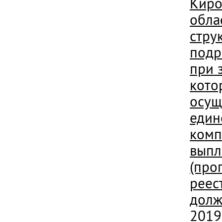
Киро
обла
стру
подр
при 
кото
осущ
един
комп
выпл
(про
реес
долж
2019