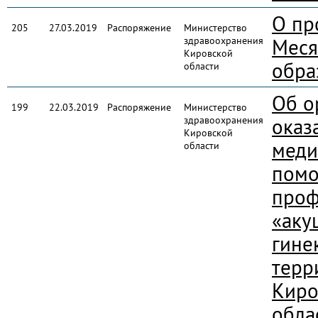
О пр
205
27.03.2019
Распоряжение
Министерство
здравоохранения
Меся
Кировской
обра
области
Об о
199
22.03.2019
Распоряжение
Министерство
здравоохранения
оказ
Кировской
меди
области
помо
про
«аку
гине
терр
Киро
обла