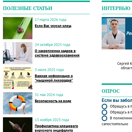
ПОЛЕЗНЫЕ СТАТЬИ
ИНТЕРВЬЮ
17 марта 2026 года
Если Вас укусил клещ
Ра
24 октября 2025 года
О закреплении кадров в
системе здравоохранения
Сергей 
област
3 июля 2025 года
Важная информация о
"мышиной лихорадке"
ОПРОС
31 мая 2024 года
Если вы забо
Безопасность на воде
Обращусь в п
Обращусь в п
В поликлиник
13 ноября 2023 года
самостоятельно
Профилактика клещевого
вирусного энцефалита