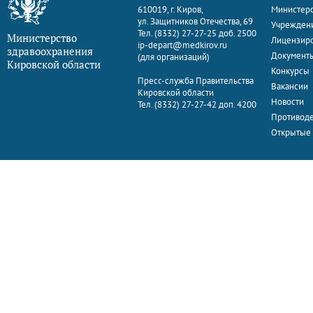
610019, г. Киров,
Министерс
ул. Защитников Отечества, 69
Учрежден
Тел. (8332) 27-27-25 доб. 2500
Министерство
Лицензир
ip-depart@medkirov.ru
здравоохранения
Документ
(для организаций)
Кировской области
Конкурсы
Пресс-служба Правительства
Вакансии
Кировской области
Новости
Тел. (8332) 27-27-42 доп. 4200
Противоде
Открытые