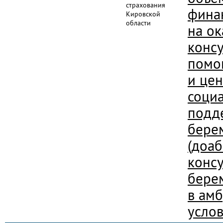
страхования
фина
Кировской
области
на ок
конс
помо
и цен
соци
подд
бере
(доа
конс
бере
в ам
услов