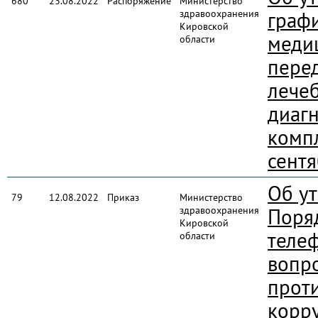
680
23.08.2022
Распоряжение
Министерство
здравоохранения
граф
Кировской
меди
области
пере
лече
диаг
комп
сентя
Об у
79
12.08.2022
Приказ
Министерство
здравоохранения
Поря
Кировской
теле
области
вопр
прот
корр