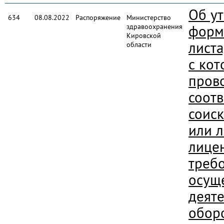
Об у
634
08.08.2022
Распоряжение
Министерство
здравоохранения
форм
Кировской
листа
области
с ко
пров
соотв
соис
или 
лице
треб
осущ
деяте
обор