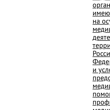
орга
имею
на о
меди
деяте
терр
Росс
Феде
и ус
пред
меди
помо
проф