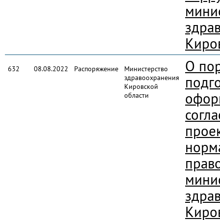
мини
здра
Киро
О по
632
08.08.2022
Распоряжение
Министерство
здравоохранения
подго
Кировской
офор
области
согла
прое
норм
прав
мини
здра
Киро