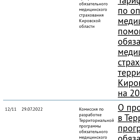
Тари
обязательного
по о
медицинского
страхования
меди
Кировской
области
помо
обяз
меди
стра
терр
Киро
на 20
О пр
12/11
29.07.2022
Комиссия по
разработке
в Те
Территориальной
прог
программы
обязательного
обяз
медицинского