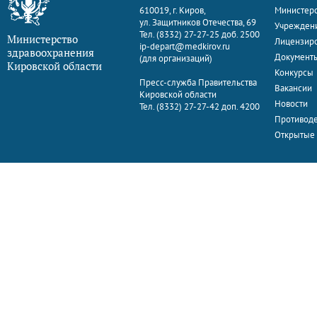
610019, г. Киров,
Министерс
ул. Защитников Отечества, 69
Учрежден
Тел. (8332) 27-27-25 доб. 2500
Министерство
Лицензир
ip-depart@medkirov.ru
здравоохранения
Документ
(для организаций)
Кировской области
Конкурсы
Пресс-служба Правительства
Вакансии
Кировской области
Новости
Тел. (8332) 27-27-42 доп. 4200
Противоде
Открытые