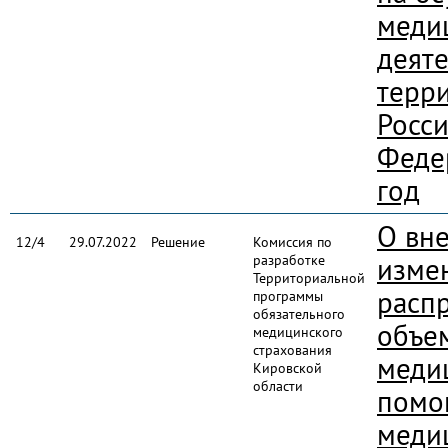
меди
деяте
терр
Росс
Феде
год
О вн
12/4
29.07.2022
Решение
Комиссия по
разработке
изме
Территориальной
расп
программы
обязательного
объе
медицинского
страхования
меди
Кировской
области
помо
меди