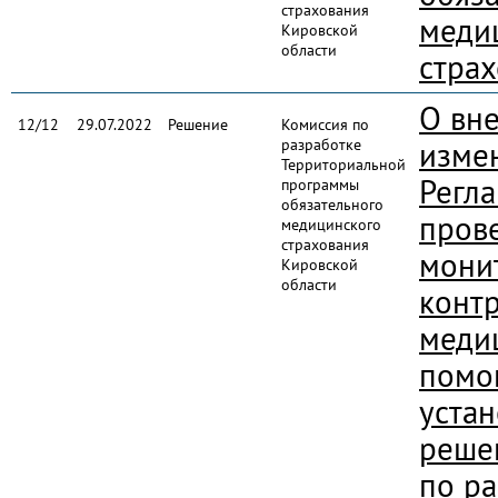
страхования
меди
Кировской
области
стра
О вн
12/12
29.07.2022
Решение
Комиссия по
разработке
изме
Территориальной
Регл
программы
обязательного
пров
медицинского
страхования
мони
Кировской
области
конт
меди
помо
уста
реше
по р