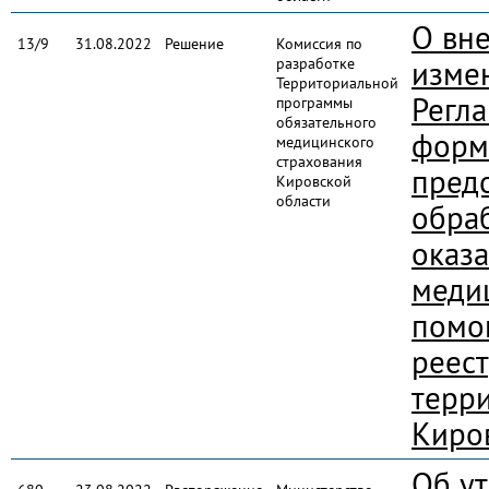
О вн
13/9
31.08.2022
Решение
Комиссия по
разработке
изме
Территориальной
Регл
программы
обязательного
форм
медицинского
страхования
пред
Кировской
области
обра
оказ
меди
помощ
реест
терр
Киро
Об у