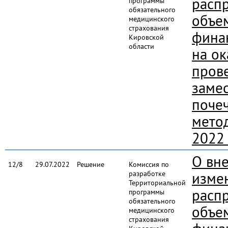
расп
программы
обязательного
объе
медицинского
страхования
фина
Кировской
области
на ок
пров
заме
поче
мето
2022
О вн
12/8
29.07.2022
Решение
Комиссия по
разработке
изме
Территориальной
расп
программы
обязательного
объе
медицинского
страхования