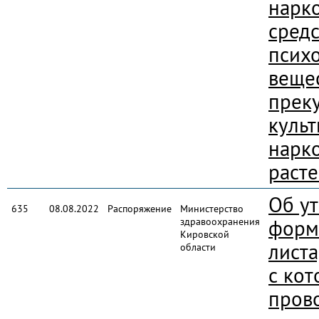
нарк
средс
псих
вещес
прек
куль
нарк
раст
Об у
635
08.08.2022
Распоряжение
Министерство
здравоохранения
форм
Кировской
листа
области
с ко
пров