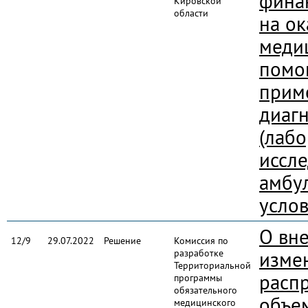
фина
Кировской
области
на ок
меди
помо
прим
диаг
(лаб
иссл
амбу
услов
О вн
12/9
29.07.2022
Решение
Комиссия по
разработке
изме
Территориальной
расп
программы
обязательного
объе
медицинского