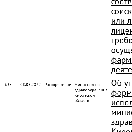
соотв
соис
или 
лице
треб
осущ
фарм
деят
Об у
633
08.08.2022
Распоряжение
Министерство
здравоохранения
форм
Кировской
испо
области
мини
здра
Киро