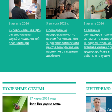
6 августа 2026 г.
5 августа 2026 г.
5 августа 2026 г.
Кирово‑Чепецкая ЦРБ
Оборудование
17 врачей и
расширила штат
нацпроекта помогло
фельдшеров получ
службы медицинской
врачам Регионального
выплаты по нацпро
реабилитации
эндокринологического
«Продолжительная
центра вернуть зрение
активная жизнь» пр
пациентке с сахарным
трудоустройстве в
диабетом
районы в текущем 
ПОЛЕЗНЫЕ СТАТЬИ
ИНТЕРВЬЮ
17 марта 2026 года
Если Вас укусил клещ
Ра