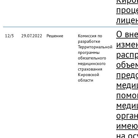
проц
лице
О вн
12/3
29.07.2022
Решение
Комиссия по
разработке
изме
Территориальной
расп
программы
обязательного
объе
медицинского
страхования
пред
Кировской
области
меди
помо
меди
орга
имею
на о