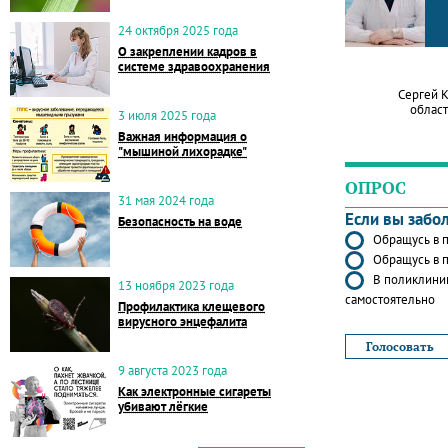
24 октября 2025 года
О закреплении кадров в
системе здравоохранения
Сергей 
област
3 июля 2025 года
Важная информация о
"мышиной лихорадке"
ОПРОС
31 мая 2024 года
Если вы забо
Безопасность на воде
Обращусь в п
Обращусь в п
В поликлиник
13 ноября 2023 года
самостоятельно
Профилактика клещевого
вирусного энцефалита
9 августа 2023 года
Как электронные сигареты
убивают лёгкие