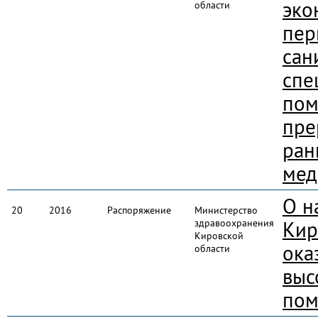
эко
области
пер
сан
спе
пом
пре
ран
мед
О н
20
2016
Распоряжение
Министерство
здравоохранения
Кир
Кировской
ока
области
выс
пом