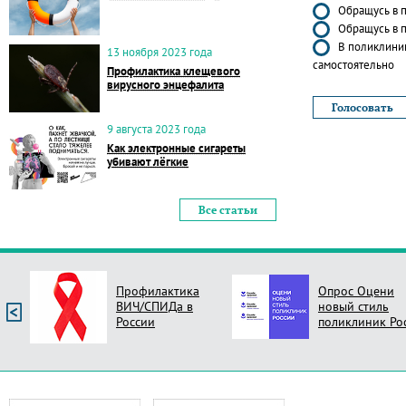
Обращусь в п
Обращусь в п
В поликлиник
13 ноября 2023 года
самостоятельно
Профилактика клещевого
вирусного энцефалита
9 августа 2023 года
Как электронные сигареты
убивают лёгкие
Все статьи
Профилактика
Опрос Оцени
ВИЧ/СПИДа в
новый стиль
России
поликлиник Ро