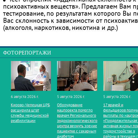
психоактивных веществ». Предлагаем Вам 
тестирование, по результатам которого Вы по
Вас склонность к зависимости от психоакти
(алкоголя, наркотиков, никотина и др.)
ФОТОРЕПОРТАЖИ
6 августа 2026 г.
5 августа 2026 г.
5 августа 2026 г.
Кирово‑Чепецкая ЦРБ
Оборудование
17 врачей и
расширила штат
нацпроекта помогло
фельдшеров получ
службы медицинской
врачам Регионального
выплаты по нацпро
реабилитации
эндокринологического
«Продолжительная
центра вернуть зрение
активная жизнь» пр
пациентке с сахарным
трудоустройстве в
диабетом
районы в текущем 