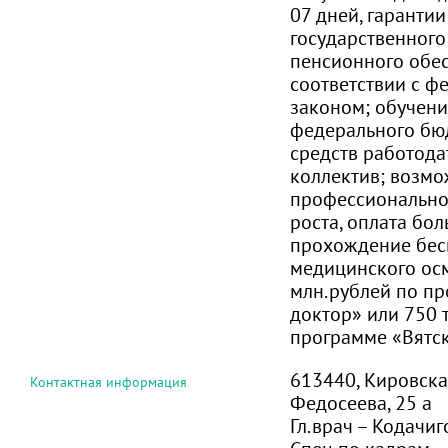
07 дней, гаранти
государственного
пенсионного обе
соответствии с 
законом; обучение
федерального бюд
средств работода
коллектив; возмо
профессионально
роста, оплата бол
прохождение бес
медицинского осм
млн.рублей по п
доктор» или 750 
программе «Вятс
613440, Кировская 
Контактная информация
Федосеева, 25 а
Гл.врач – Кодачиг