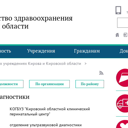
тво здравоохранения
 области
ность
Учреждения
Гражданам
До
ых учреждениях Кирова и Кировской области
>
должности
По организации
По району
иагностики
КОГБУЗ "Кировский областной клинический
перинатальный центр"
отделение ультразвуковой диагностики