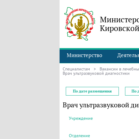
Министерс
Кировской
Министерство
Деятель
Специалистам
>
Вакансии в лечебн
Врач ультразвуковой диагностики
По дате размещения
По 
Врач ультразвуковой д
Учреждение
Отделение