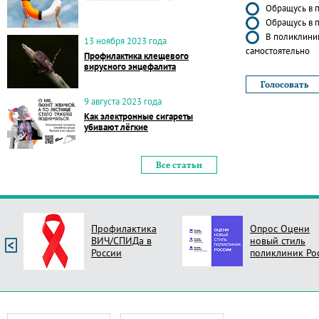
Обращусь в п
Обращусь в п
В поликлиник
13 ноября 2023 года
самостоятельно
Профилактика клещевого
вирусного энцефалита
9 августа 2023 года
Как электронные сигареты
убивают лёгкие
Все статьи
Профилактика
Опрос Оцени
ВИЧ/СПИДа в
новый стиль
России
поликлиник Ро