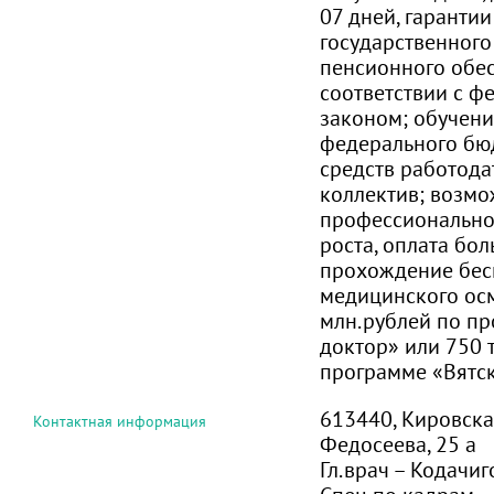
07 дней, гаранти
государственного
пенсионного обе
соответствии с 
законом; обучение
федерального бюд
средств работода
коллектив; возмо
профессионально
роста, оплата бол
прохождение бес
медицинского осм
млн.рублей по п
доктор» или 750 
программе «Вятс
613440, Кировская 
Контактная информация
Федосеева, 25 а
Гл.врач – Кодачиг