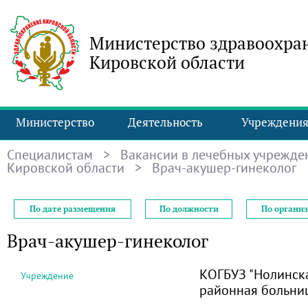
Министерство здравоохра
Кировской области
Министерство
Деятельность
Учреждени
Специалистам
>
Вакансии в лечебных учрежде
Кировской области
> Врач-акушер-гинеколог
По дате размещения
По должности
По органи
Врач-акушер-гинеколог
КОГБУЗ "Нолинск
Учреждение
районная больни