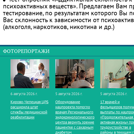
психоактивных веществ». Предлагаем Вам 
тестирование, по результатам которого Вы по
Вас склонность к зависимости от психоакти
(алкоголя, наркотиков, никотина и др.)
ФОТОРЕПОРТАЖИ
6 августа 2026 г.
5 августа 2026 г.
5 августа 2026 г.
Кирово‑Чепецкая ЦРБ
Оборудование
17 врачей и
расширила штат
нацпроекта помогло
фельдшеров получ
службы медицинской
врачам Регионального
выплаты по нацпро
реабилитации
эндокринологического
«Продолжительная
центра вернуть зрение
активная жизнь» пр
пациентке с сахарным
трудоустройстве в
диабетом
районы в текущем 