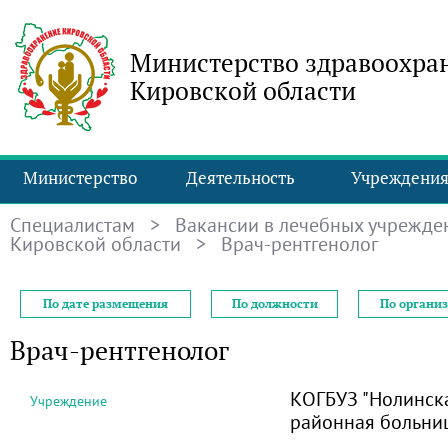
Министерство здравоохра
Кировской области
Министерство
Деятельность
Учреждени
Специалистам
>
Вакансии в лечебных учрежде
Кировской области
> Врач-рентгенолог
По дате размещения
По должности
По органи
Врач-рентгенолог
КОГБУЗ "Нолинск
Учреждение
районная больни