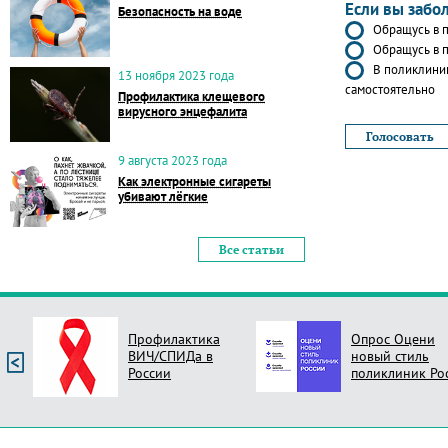
Если вы забо
Безопасность на воде
Обращусь в п
Обращусь в п
В поликлиник
13 ноября 2023 года
самостоятельно
Профилактика клещевого
вирусного энцефалита
9 августа 2023 года
Как электронные сигареты
убивают лёгкие
Все статьи
Профилактика
Опрос Оцени
ВИЧ/СПИДа в
новый стиль
России
поликлиник Ро