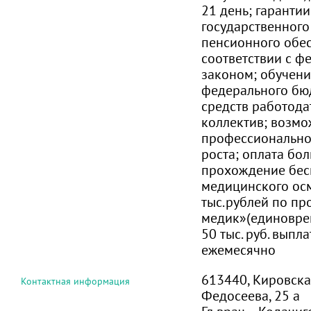
21 день; гаранти
государственного
пенсионного обе
соответствии с 
законом; обучение
федерального бюд
средств работода
коллектив; возмо
профессионально
роста; оплата бо
прохождение бес
медицинского ос
тыс.рублей по пр
медик»(единовре
50 тыс. руб. выпл
ежемесячно
613440, Кировская 
Контактная информация
Федосеева, 25 а