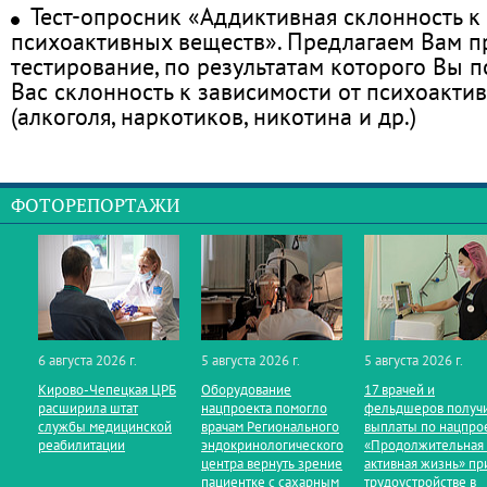
Тест-опросник «Аддиктивная склонность к
психоактивных веществ». Предлагаем Вам 
тестирование, по результатам которого Вы по
Вас склонность к зависимости от психоакти
(алкоголя, наркотиков, никотина и др.)
ФОТОРЕПОРТАЖИ
6 августа 2026 г.
5 августа 2026 г.
5 августа 2026 г.
Кирово‑Чепецкая ЦРБ
Оборудование
17 врачей и
расширила штат
нацпроекта помогло
фельдшеров получ
службы медицинской
врачам Регионального
выплаты по нацпро
реабилитации
эндокринологического
«Продолжительная
центра вернуть зрение
активная жизнь» пр
пациентке с сахарным
трудоустройстве в