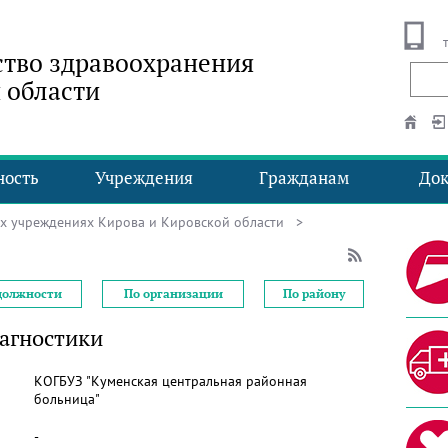
тво здравоохранения
 области
ность
Учреждения
Гражданам
До
ых учреждениях Кирова и Кировской области
>
должности
По организации
По району
иагностики
КОГБУЗ "Куменская центральная районная
больница"
-