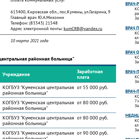
оплата коммунальных услуг
ВРАЧ-
КО
613400, Кировская обл., пос.Кумены, ул.Гагарина, 9
ра
Главный врач Ю.А.Михонин
За
Телефон:
(83343) 21548
ВРАЧ 
Адрес электронной почты:
kumCRB@yandex.ru
КО
кл
10 марта 2021 года
За
ВРАЧ 
КО
 центральная районная больница"
За
Заработная
ВРАЧ-
Учреждение
плата
КО
За
КОГБУЗ "Куменская центральная
от 55 000 руб.
ВРАЧ-
районная больница"
КО
7 
КОГБУЗ "Куменская центральная
от 80 000 руб.
За
районная больница"
МЕДИЦ
КОГБУЗ "Куменская центральная
от 80 000 руб.
КО
районная больница"
кл
За
КОГБУЗ "Куменская центральная
от 90 000 руб.
районная больница"