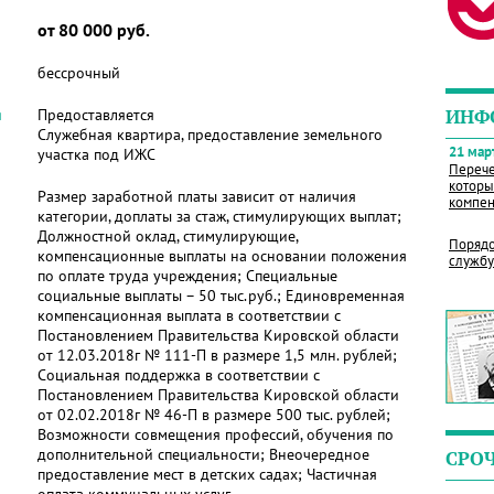
от 80 000 руб.
бессрочный
я
Предоставляется
ИНФ
Служебная квартира, предоставление земельного
21 март
участка под ИЖС
Перече
которы
Размер заработной платы зависит от наличия
компен
категории, доплаты за стаж, стимулирующих выплат;
Должностной оклад, стимулирующие,
Порядо
компенсационные выплаты на основании положения
службу
по оплате труда учреждения; Специальные
социальные выплаты – 50 тыс.руб.; Единовременная
компенсационная выплата в соответствии с
Постановлением Правительства Кировской области
от 12.03.2018г № 111-П в размере 1,5 млн. рублей;
Социальная поддержка в соответствии с
Постановлением Правительства Кировской области
от 02.02.2018г № 46-П в размере 500 тыс. рублей;
Возможности совмещения профессий, обучения по
дополнительной специальности; Внеочередное
СРО
предоставление мест в детских садах; Частичная