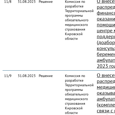
О внесе
11/8
31.08.2023
Решение
Комиссия по
распред
разработке
Территориальной
финансо
программы
оказани
обязательного
помощи 
медицинского
страхования
центре 
Кировской
поддер
области
(доабор
консуль
береме
амбулат
2023 го
О внесе
11/9
31.08.2023
Решение
Комиссия по
распре
разработке
Территориальной
медици
программы
оказыв
обязательного
амбулат
медицинского
страхования
(компле
Кировской
связи с
области