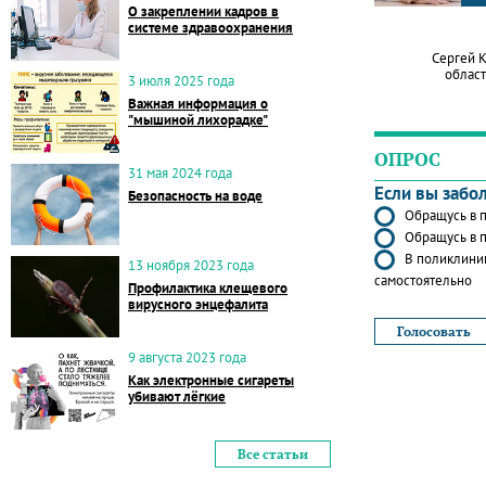
О закреплении кадров в
системе здравоохранения
Сергей 
област
3 июля 2025 года
Важная информация о
"мышиной лихорадке"
ОПРОС
31 мая 2024 года
Если вы забо
Безопасность на воде
Обращусь в п
Обращусь в п
В поликлиник
13 ноября 2023 года
самостоятельно
Профилактика клещевого
вирусного энцефалита
9 августа 2023 года
Как электронные сигареты
убивают лёгкие
Все статьи