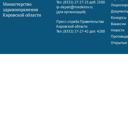
Тел. (8332) 27-27-25 доб. 2500
Министерство
Лицензир
ip-depart@medkirov.ru
здравоохранения
Документ
(для организаций)
Кировской области
Конкурсы
Пресс-служба Правительства
Вакансии
Кировской области
Новости
Тел. (8332) 27-27-42 доп. 4200
Противоде
Открытые