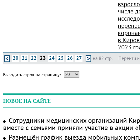
взросло
числе д
исследо
перене
корона
в Киров
2023 го
23
20
21
22
24
25
26
27
на 82 стр.
Перейти н
Выводить строк на страницу:
НОВОЕ НА САЙТЕ
Сотрудники медицинских организаций Кир
вместе с семьями приняли участие в акции 
Размещён график выезда мобильных комп