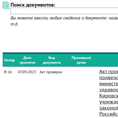
Поиск документов:
Вы можете ввести любые сведения о документе: назва
т.д.
Дата
Вид
Принявший
Номер
принятия
документа
орган
Акт про
В-16
07.09.2023
Акт проверки
подвед
министе
здраво
Кировск
учрежд
законод
Россий