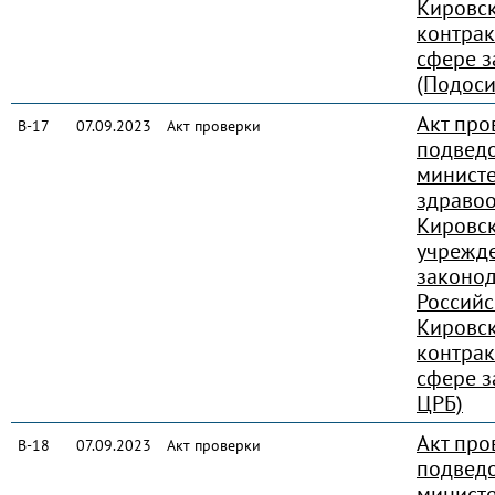
Кировск
контрак
сфере з
(Подоси
Акт про
В-17
07.09.2023
Акт проверки
подвед
министе
здраво
Кировск
учрежд
законод
Россий
Кировск
контрак
сфере з
ЦРБ)
Акт про
В-18
07.09.2023
Акт проверки
подвед
министе