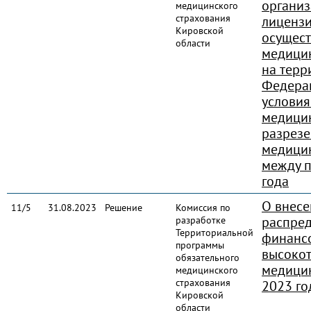
органи
медицинского
страхования
лиценз
Кировской
осущес
области
медицин
на терр
Федера
условия
медици
разрез
медици
между 
года
О внесе
11/5
31.08.2023
Решение
Комиссия по
распред
разработке
Территориальной
финансо
программы
высоко
обязательного
медици
медицинского
страхования
2023 го
Кировской
области