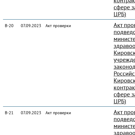
контрак
сфере з
ЦРБ)
Акт про
В-20
07.09.2023
Акт проверки
подвед
министе
здраво
Кировск
учрежд
законод
Россий
Кировск
контрак
сфере з
ЦРБ)
Акт про
В-21
07.09.2023
Акт проверки
подвед
министе
здраво