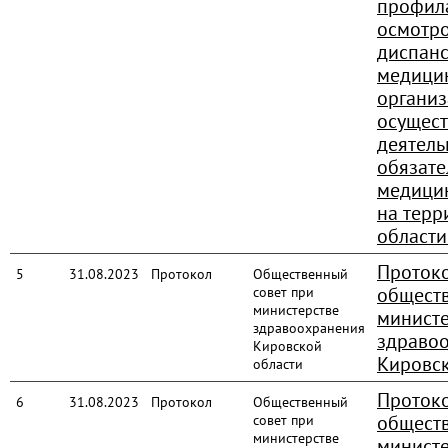
профил
осмотро
диспан
медици
органи
осущес
деятель
обязате
медицин
на терр
области
Проток
5
31.08.2023
Протокол
Общественный
обществ
совет при
министерстве
министе
здравоохранения
здраво
Кировской
Кировск
области
Проток
6
31.08.2023
Протокол
Общественный
обществ
совет при
министерстве
министе