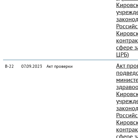
Кировск
учрежд
законод
Россий
Кировск
контрак
сфере з
ЦРБ)
Акт про
В-22
07.09.2023
Акт проверки
подвед
министе
здраво
Кировск
учрежд
законод
Россий
Кировск
контрак
сфере з