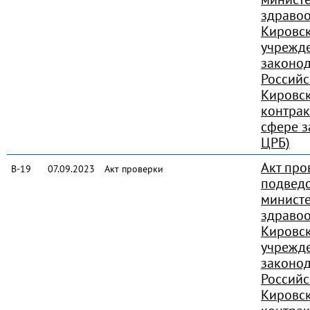
здраво
Кировск
учрежд
законод
Россий
Кировск
контрак
сфере з
ЦРБ)
Акт про
В-19
07.09.2023
Акт проверки
подвед
министе
здраво
Кировск
учрежд
законод
Россий
Кировск