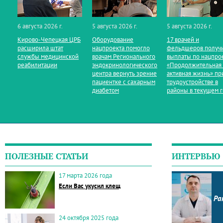
6 августа 2026 г.
5 августа 2026 г.
5 августа 2026 г.
Кирово‑Чепецкая ЦРБ
Оборудование
17 врачей и
расширила штат
нацпроекта помогло
фельдшеров получ
службы медицинской
врачам Регионального
выплаты по нацпро
реабилитации
эндокринологического
«Продолжительная
центра вернуть зрение
активная жизнь» пр
пациентке с сахарным
трудоустройстве в
диабетом
районы в текущем 
ПОЛЕЗНЫЕ СТАТЬИ
ИНТЕРВЬЮ
17 марта 2026 года
Если Вас укусил клещ
Ра
24 октября 2025 года