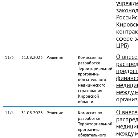
учрежд
законод
Россий
Кировск
контрак
сфере з
ЦРБ)
О внесе
11/3
31.08.2023
Решение
Комиссия по
распре
разработке
Территориальной
предост
программы
финанс
обязательного
медици
медицинского
страхования
между 
Кировской
организ
области
О внесе
11/4
31.08.2023
Решение
Комиссия по
распре
разработке
Территориальной
медици
программы
между 
обязательного