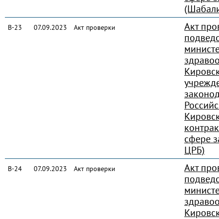
(Шабал
Акт про
В-23
07.09.2023
Акт проверки
подвед
министе
здраво
Кировск
учрежд
законод
Россий
Кировск
контрак
сфере з
ЦРБ)
Акт про
В-24
07.09.2023
Акт проверки
подвед
министе
здраво
Кировск