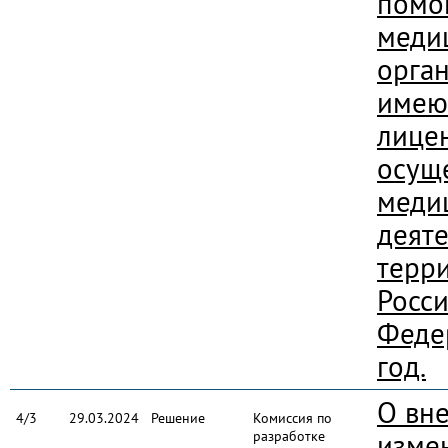
помо
меди
орга
име
лице
осущ
меди
деяте
терр
Росс
Феде
год.
О вн
4/3
29.03.2024
Решение
Комиссия по
разработке
изме