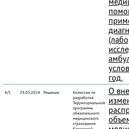
меди
помо
прим
диаг
(лаб
иссл
амбу
услов
год.
О вн
4/5
29.03.2024
Решение
Комиссия по
разработке
изме
Территориальной
расп
программы
обязательного
объе
медицинского
страхования
меди
Кировской