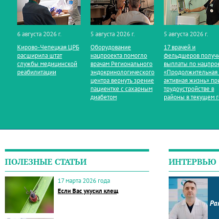
6 августа 2026 г.
5 августа 2026 г.
5 августа 2026 г.
Кирово‑Чепецкая ЦРБ
Оборудование
17 врачей и
расширила штат
нацпроекта помогло
фельдшеров получ
службы медицинской
врачам Регионального
выплаты по нацпро
реабилитации
эндокринологического
«Продолжительная
центра вернуть зрение
активная жизнь» пр
пациентке с сахарным
трудоустройстве в
диабетом
районы в текущем 
ПОЛЕЗНЫЕ СТАТЬИ
ИНТЕРВЬЮ
17 марта 2026 года
Если Вас укусил клещ
Ра