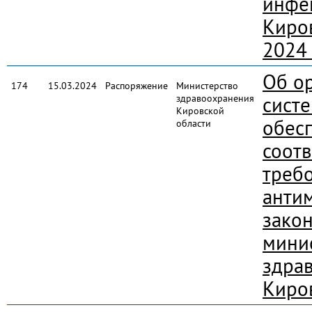
инфе
Киро
2024
Об о
174
15.03.2024
Распоряжение
Министерство
здравоохранения
сист
Кировской
обес
области
соотв
треб
анти
закон
мини
здра
Киро