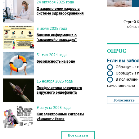
24 октября 2025 года
О закреплении кадров в
системе здравоохранения
Сергей 
област
3 июля 2025 года
Важная информация о
"мышиной лихорадке"
ОПРОС
31 мая 2024 года
Если вы забо
Безопасность на воде
Обращусь в п
Обращусь в п
В поликлиник
13 ноября 2023 года
самостоятельно
Профилактика клещевого
вирусного энцефалита
9 августа 2023 года
Как электронные сигареты
убивают лёгкие
Все статьи