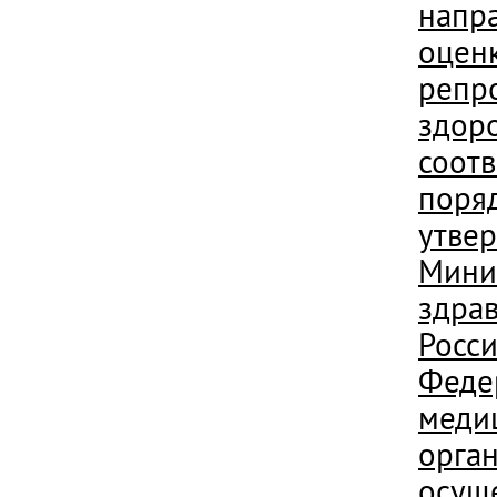
напр
оцен
репр
здоро
соотв
поря
утве
Мини
здра
Росс
Феде
меди
орга
осущ