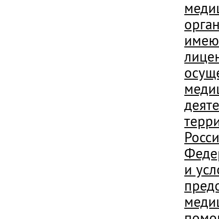
меди
орга
име
лице
осущ
меди
деяте
терр
Росс
Феде
и ус
пред
меди
помо