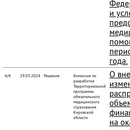
Феде
и ус
пред
меди
помо
пери
года.
О вн
4/4
29.03.2024
Решение
Комиссия по
разработке
изме
Территориальной
расп
программы
обязательного
объе
медицинского
страхования
фина
Кировской
области
на ок