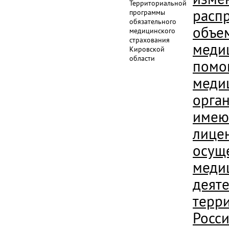
Территориальной
расп
программы
обязательного
объе
медицинского
страхования
меди
Кировской
области
помо
меди
орга
име
лице
осущ
меди
деяте
терр
Росс