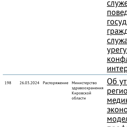
служ
пове
госу
граж
служ
урег
конф
инте
Об у
198
26.03.2024
Распоряжение
Министерство
здравоохранения
реги
Кировской
меди
области
экон
моде