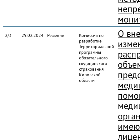
непр
мони
О вн
2/3
29.02.2024
Решение
Комиссия по
разработке
изме
Территориальной
расп
программы
обязательного
объе
медицинского
страхования
пред
Кировской
области
меди
помо
меди
орга
име
лице