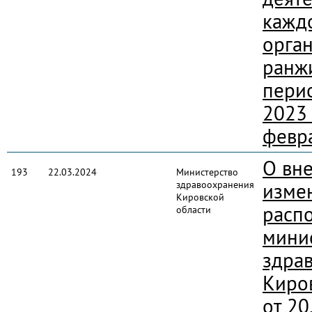
кажд
орган
ранж
пери
2023 
февр
О вн
193
22.03.2024
Министерство
здравоохранения
изме
Кировской
расп
области
мини
здра
Киро
от 20