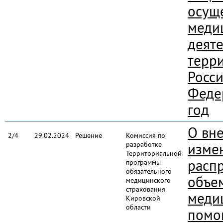
осущ
меди
деяте
терр
Росс
Феде
год
О вн
2/4
29.02.2024
Решение
Комиссия по
разработке
изме
Территориальной
расп
программы
обязательного
объе
медицинского
страхования
меди
Кировской
области
помо