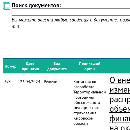
Поиск документов:
Вы можете ввести любые сведения о документе: назва
т.д.
Дата
Вид
Принявший
Номер
принятия
документа
орган
О вн
5/8
26.04.2024
Решение
Комиссия по
разработке
изме
Территориальной
расп
программы
обязательного
объе
медицинского
страхования
фина
Кировской
области
на ок