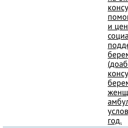
конс
помо
и цен
соци
подд
бере
(доа
конс
бере
женщ
амбу
услов
год.