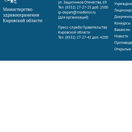
ул. Защитников Отечества, 69
Учрежден
Тел. (8332) 27-27-25 доб. 2500
Министерство
Лицензир
ip-depart@medkirov.ru
здравоохранения
Документ
(для организаций)
Кировской области
Конкурсы
Пресс-служба Правительства
Вакансии
Кировской области
Новости
Тел. (8332) 27-27-42 доп. 4200
Противоде
Открытые