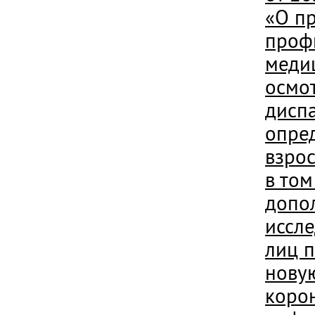
«О п
проф
меди
осмо
дисп
опре
взро
в том
допо
иссл
лиц 
нову
коро