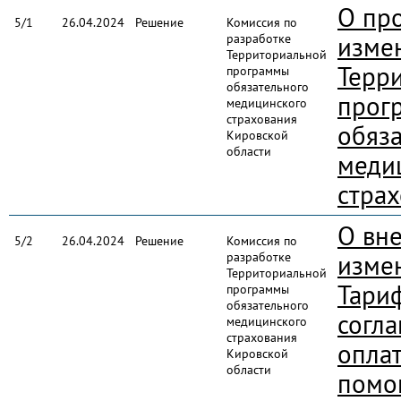
О пр
5/1
26.04.2024
Решение
Комиссия по
разработке
изме
Территориальной
Терр
программы
обязательного
прог
медицинского
страхования
обяз
Кировской
области
меди
стра
О вн
5/2
26.04.2024
Решение
Комиссия по
разработке
изме
Территориальной
Тари
программы
обязательного
согл
медицинского
страхования
опла
Кировской
области
помо