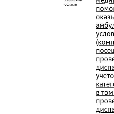
области
помо
оказ
амбу
усло
(ком
посещ
пров
дисп
учет
кате
в том
пров
дисп