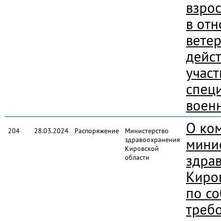
взро
в от
вете
дейст
учас
спец
воен
О ко
204
28.03.2024
Распоряжение
Министерство
здравоохранения
мини
Кировской
здра
области
Киро
по с
треб