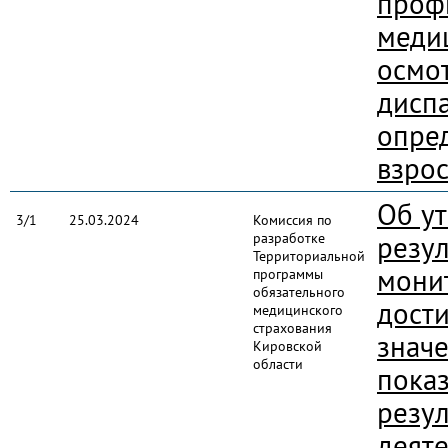
проф
меди
осмо
дисп
опре
взро
Об у
3/1
25.03.2024
Комиссия по
разработке
резул
Территориальной
мони
программы
обязательного
дост
медицинского
страхования
знач
Кировской
области
пока
резул
деяте