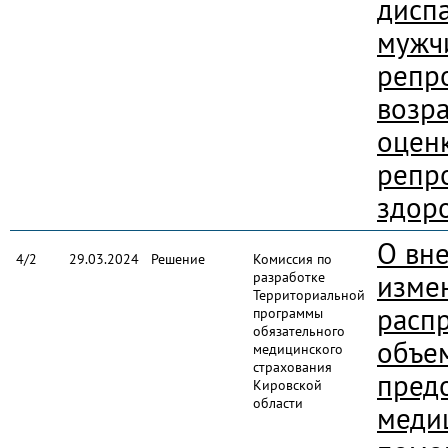
дисп
мужч
репр
возра
оцен
репр
здор
О вн
4/2
29.03.2024
Решение
Комиссия по
разработке
изме
Территориальной
расп
программы
обязательного
объе
медицинского
страхования
пред
Кировской
области
меди