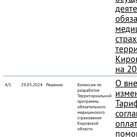
деяте
обяз
меди
страх
терр
Киро
на 20
О вн
4/1
29.03.2024
Решение
Комиссия по
разработке
изме
Территориальной
Тари
программы
обязательного
согл
медицинского
страхования
опла
Кировской
области
помо