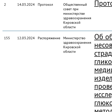
Прот
2
14.03.2024
Протокол
Общественный
совет при
министерстве
здравоохранения
Кировской
области
Об о
155
12.03.2024
Распоряжение
Министерство
здравоохранения
несо
Кировской
стра
области
глико
меди
изде
пров
иссл
глюк
мето