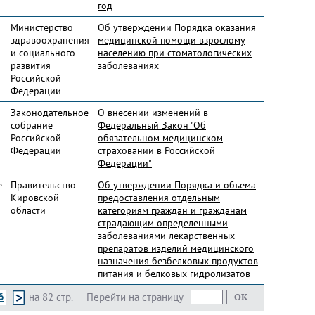
год
Министерство
Об утверждении Порядка оказания
здравоохранения
медицинской помощи взрослому
и социального
населению при стоматологических
развития
заболеваниях
Российской
Федерации
Законодательное
О внесении изменений в
собрание
Федеральный Закон "Об
Российской
обязательном медицинском
Федерации
страховании в Российской
Федерации"
е
Правительство
Об утверждении Порядка и объема
Кировской
предоставления отдельным
области
категориям граждан и гражданам
страдающим определенными
заболеваниями лекарственных
препаратов изделий медицинского
назначения безбелковых продуктов
питания и белковых гидролизатов
6
на 82 стр.
Перейти на страницу