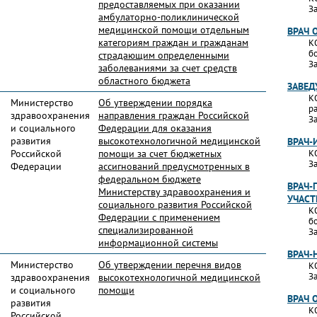
предоставляемых при оказании
За
амбулаторно-поликлинической
медицинской помощи отдельным
ВРАЧ 
категориям граждан и гражданам
К
б
страдающим определенными
За
заболеваниями за счет средств
областного бюджета
ЗАВЕД
К
Министерство
Об утверждении порядка
р
здравоохранения
направления граждан Российской
За
и социального
Федерации для оказания
развития
высокотехнологичной медицинской
ВРАЧ
Российской
помощи за счет бюджетных
К
За
Федерации
ассигнований предусмотренных в
федеральном бюджете
ВРАЧ-
Министерству здравоохранения и
УЧАС
социального развития Российской
К
Федерации с применением
б
специализированной
За
информационной системы
ВРАЧ-
Министерство
Об утверждении перечня видов
К
За
здравоохранения
высокотехнологичной медицинской
и социального
помощи
ВРАЧ 
развития
К
Российской