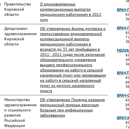
За
е
Правительство
О единовременных
Кировской
компенсационных выплатах
ВРАЧ-
области
медицинским работникам в 2012
К
За
году
ВРАЧ-
Департамент
Об утверждении формы договора о
К
здравоохранения
предоставлении единовременной
7 
Кировской
компенсационной выплаты
За
области
медицинским работникам в
возрасте до 35 лет прибывшим в
МЕДИЦ
2011 - 2012 годах после окончания
К
образовательного учреждения
к
За
высшего профессионального
образования на работу в сельский
ВРАЧ-
населенный пункт или переехавшим
К
на работу в сельский населенный
р
пункт из другого населенного
За
пункта
ВРАЧ-
Министерство
Об утверждении Порядка оказания
К
р
здравоохранения
медицинской помощи взрослым
За
и социального
больным при инфекционных
развития
заболеваниях
ВРАЧ-
Российской
К
Федерации
7 