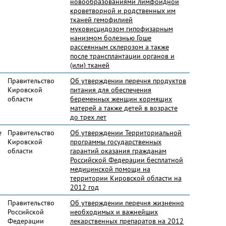
новообразованиями лимфоидной
кроветворной и родственных им
тканей гемофилией
муковисцидозом гипофизарным
нанизмом болезнью Гоше
рассеянным склерозом а также
после трансплантации органов и
(или) тканей
Правительство
Об утверждении перечня продуктов
Кировской
питания для обеспечения
области
беременных женщин кормящих
матерей а также детей в возрасте
до трех лет
е
Правительство
Об утверждении Территориальной
Кировской
программы государственных
области
гарантий оказания гражданам
Российской Федерации бесплатной
медицинской помощи на
территории Кировской области на
2012 год
Правительство
Об утверждении перечня жизненно
Российской
необходимых и важнейших
Федерации
лекарственных препаратов на 2012