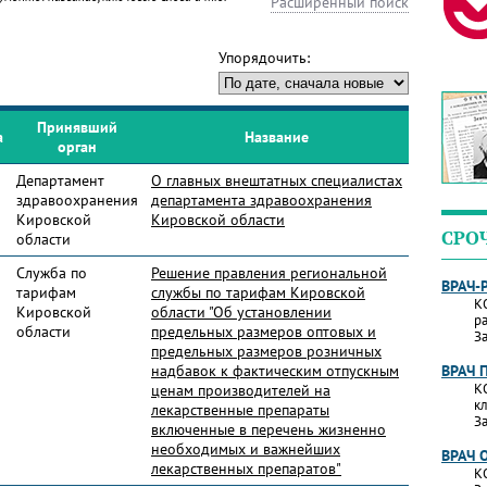
Расширенный поиск
Упорядочить:
Принявший
а
Название
орган
Департамент
О главных внештатных специалистах
здравоохранения
департамента здравоохранения
Кировской
Кировской области
СРО
области
Служба по
Решение правления региональной
ВРАЧ-
тарифам
службы по тарифам Кировской
К
Кировской
области "Об установлении
р
области
предельных размеров оптовых и
За
предельных размеров розничных
надбавок к фактическим отпускным
ВРАЧ 
К
ценам производителей на
к
лекарственные препараты
За
включенные в перечень жизненно
необходимых и важнейших
ВРАЧ 
лекарственных препаратов"
К