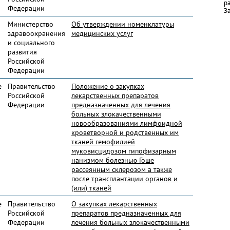
р
Федерации
За
Министерство
Об утверждении номенклатуры
здравоохранения
медицинских услуг
и социального
развития
Российской
Федерации
е
Правительство
Положение о закупках
Российской
лекарственных препаратов
Федерации
предназначенных для лечения
больных злокачественными
новообразованиями лимфоидной
кроветворной и родственных им
тканей гемофилией
муковисцидозом гипофизарным
нанизмом болезнью Гоше
рассеянным склерозом а также
после трансплантации органов и
(или) тканей
е
Правительство
О закупках лекарственных
Российской
препаратов предназначенных для
Федерации
лечения больных злокачественными