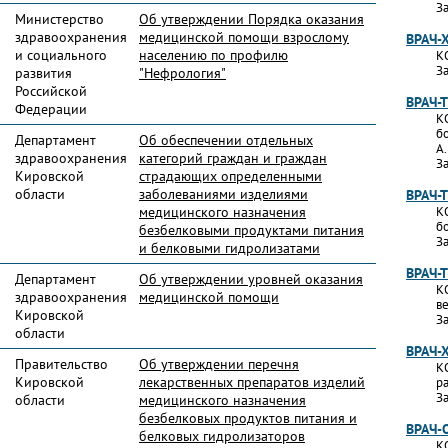
За
Министерство
Об утверждении Порядка оказания
здравоохранения
медицинской помощи взрослому
ВРАЧ-
и социального
населению по профилю
К
За
развития
"Нефрология"
Российской
ВРАЧ-
Федерации
К
б
Департамент
Об обеспечении отдельных
А
здравоохранения
категорий граждан и граждан
За
Кировской
страдающих определенными
области
заболеваниями изделиями
ВРАЧ-
медицинского назначения
К
б
безбелковыми продуктами питания
За
и белковыми гидролизатами
ВРАЧ-
Департамент
Об утверждении уровней оказания
К
здравоохранения
медицинской помощи
в
Кировской
За
области
ВРАЧ-
Правительство
Об утверждении перечня
К
Кировской
лекарственных препаратов изделий
р
За
области
медицинского назначения
безбелковых продуктов питания и
ВРАЧ-
белковых гидролизаторов
К