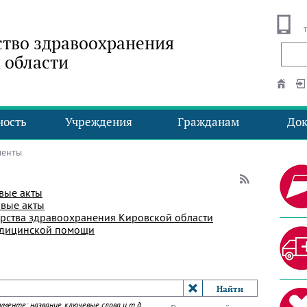
тво здравоохранения
 области
ность
Учреждения
Гражданам
До
менты
вые акты
вые акты
рства здравоохранения Кировской области
едицинской помощи
менте: название, ключевые слова и т.д.