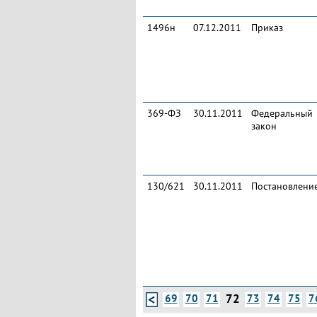
1496н
07.12.2011
Приказ
369-ФЗ
30.11.2011
Федеральный
закон
130/621
30.11.2011
Постановлени
72
69
70
71
73
74
75
7