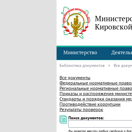
Министерс
Кировской
Министерство
Деятель
Библиотека документов
> Все доку
Все документы
Федеральные нормативные право
Региональные нормативные право
Приказы и распоряжения министе
Стандарты и порядки оказания м
Противодействие коррупции
Результаты проверок
Поиск документов:
Вы можете ввести любые сведения о доку