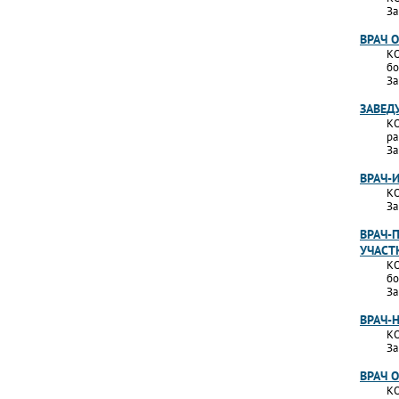
За
ВРАЧ 
КО
бо
За
ЗАВЕД
КО
ра
За
ВРАЧ-
КО
За
ВРАЧ-
УЧАСТ
КО
бо
За
ВРАЧ-
КО
За
ВРАЧ 
КО