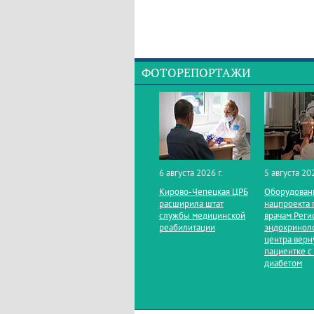
ФОТОРЕПОРТАЖИ
6 августа 2026 г.
5 августа 202
Кирово‑Чепецкая ЦРБ
Оборудован
расширила штат
нацпроекта 
службы медицинской
врачам Реги
реабилитации
эндокринол
центра верн
пациентке с
диабетом