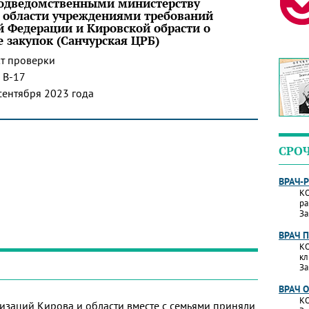
подведомственными министерству
 области учреждениями требований
й Федерации и Кировской обрасти о
е закупок (Санчурская ЦРБ)
т проверки
 В-17
сентября 2023 года
СРО
ВРАЧ-
КО
ра
За
ВРАЧ 
КО
кл
За
ВРАЧ 
КО
изаций Кирова и области вместе с семьями приняли