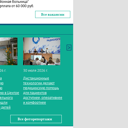
йонная больница"
рплата от 60 000 руб.
Все вакансии
26 г.
30 июля 2026 г.
да
Дистанционные
ую
технологии делают
ую
медицинскую помощь
ию в Центре
для пациентов
тельного
доступнее, оперативнее
ошли
и комфортнее
 детей
Все фоторепортажи