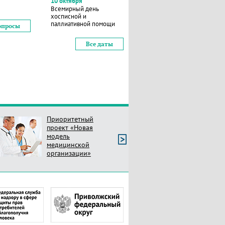
10 октября
Всемирный день
хосписной и
паллиативной помощи
опросы
Все даты
Приоритетный
проект «Новая
модель
медицинской
организации»