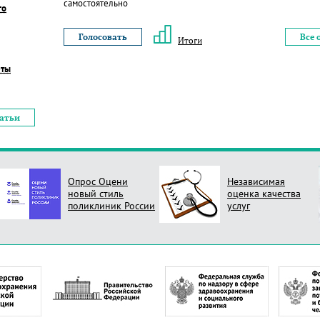
самостоятельно
го
Все 
Итоги
еты
татьи
Опрос Оцени
Независимая
новый стиль
оценка качества
поликлиник России
услуг