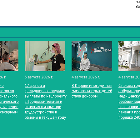
ра
За
6 г.
5 августа 2026 г.
4 августа 2026 г.
4 августа 20
ие
17 врачей и
В Кирове многодетная
С начала го
помогло
фельдшеров получили
мама восьмерых детей
амбулаторн
онального
выплаты по нацпроекту
стала донором
медицинск
огического
«Продолжительная и
реабилитац
уть зрение
активная жизнь» при
восстанови
 сахарным
трудоустройстве в
лечения пр
районы в текущем году
порядка 240