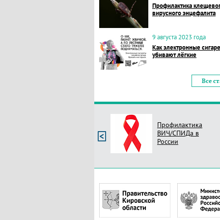
Профилактика клещево
вирусного энцефалита
9 августа 2023 года
Как электронные сигар
убивают лёгкие
Все с
Профилактика
ВИЧ/СПИДа в
России