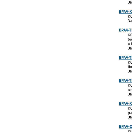
За
ВРАЧ-
КО
За
ВРАЧ-
КО
бо
А.
За
ВРАЧ-
КО
бо
За
ВРАЧ-
КО
ве
За
ВРАЧ-
КО
ра
За
ВРАЧ-
КО