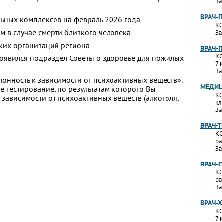
За
»
ВРАЧ-
ьных комплексов на февраль 2026 года
КО
м в случае смерти близкого человека
За
ких организаций региона
ВРАЧ-
КО
появился подраздел Советы о здоровье для пожилых
7 
За
лонность к зависимости от психоактивных веществ».
МЕДИЦ
 тестирование, по результатам которого Вы
КО
 к зависимости от психоактивных веществ (алкоголя,
кл
За
ВРАЧ-
КО
ра
За
ВРАЧ-
КО
ра
За
ВРАЧ-
КО
7 