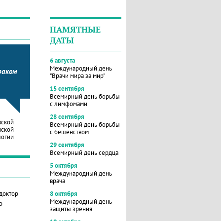
ПАМЯТНЫЕ
ДАТЫ
6 августа
Международный день
раком
"Врачи мира за мир"
15 сентября
Всемирный день борьбы
с лимфомами
28 сентября
вской
Всемирный день борьбы
нской
с бешенством
логии
29 сентября
Всемирный день сердца
5 октября
Международный день
врача
 доктор
8 октября
Международный день
о
защиты зрения