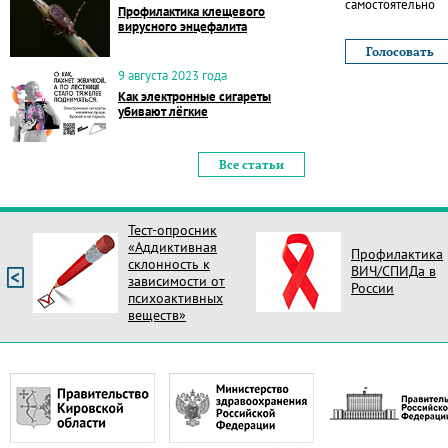
самостоятельно
Профилактика клещевого
вирусного энцефалита
9 августа 2023 года
Как электронные сигареты
убивают лёгкие
Все статьи
Тест-опросник
«Аддиктивная
Профилактика
склонность к
ВИЧ/СПИДа в
зависимости от
России
психоактивных
веществ»