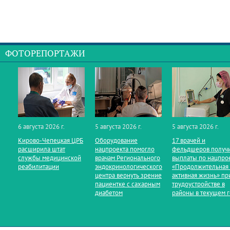
ФОТОРЕПОРТАЖИ
6 августа 2026 г.
5 августа 2026 г.
5 августа 2026 г.
Кирово‑Чепецкая ЦРБ
Оборудование
17 врачей и
расширила штат
нацпроекта помогло
фельдшеров получ
службы медицинской
врачам Регионального
выплаты по нацпро
реабилитации
эндокринологического
«Продолжительная
центра вернуть зрение
активная жизнь» пр
пациентке с сахарным
трудоустройстве в
диабетом
районы в текущем 