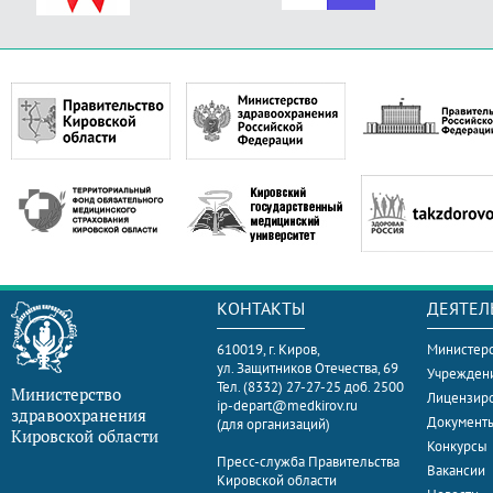
КОНТАКТЫ
ДЕЯТЕЛ
610019, г. Киров,
Министерс
ул. Защитников Отечества, 69
Учрежден
Тел. (8332) 27-27-25 доб. 2500
Министерство
Лицензир
ip-depart@medkirov.ru
здравоохранения
Документ
(для организаций)
Кировской области
Конкурсы
Пресс-служба Правительства
Вакансии
Кировской области