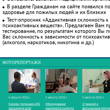
В разделе Гражданам на сайте появился п
здоровье для пожилых людей и их близких
Тест-опросник «Аддиктивная склонность к
психоактивных веществ». Предлагаем Вам 
тестирование, по результатам которого Вы по
Вас склонность к зависимости от психоакти
(алкоголя, наркотиков, никотина и др.)
ФОТОРЕПОРТАЖИ
6 августа 2026 г.
5 августа 2026 г.
5 августа 2026 г.
Кирово‑Чепецкая ЦРБ
Оборудование
17 врачей и
расширила штат
нацпроекта помогло
фельдшеров получ