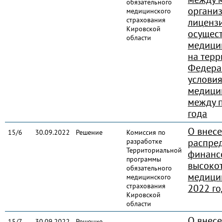
обязательного
органи
медицинского
страхования
лиценз
Кировской
осущес
области
медици
на терр
Федера
услови
медици
между 
года
О внес
15/6
30.09.2022
Решение
Комиссия по
распре
разработке
Территориальной
финанс
программы
высоко
обязательного
медици
медицинского
страхования
2022 го
Кировской
области
О внес
15/7
30.09.2022
Решение