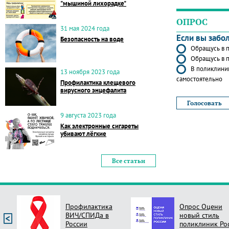
"мышиной лихорадке"
ОПРОС
31 мая 2024 года
Если вы забо
Безопасность на воде
Обращусь в п
Обращусь в п
В поликлиник
13 ноября 2023 года
самостоятельно
Профилактика клещевого
вирусного энцефалита
9 августа 2023 года
Как электронные сигареты
убивают лёгкие
Все статьи
Профилактика
Опрос Оцени
ВИЧ/СПИДа в
новый стиль
России
поликлиник Ро