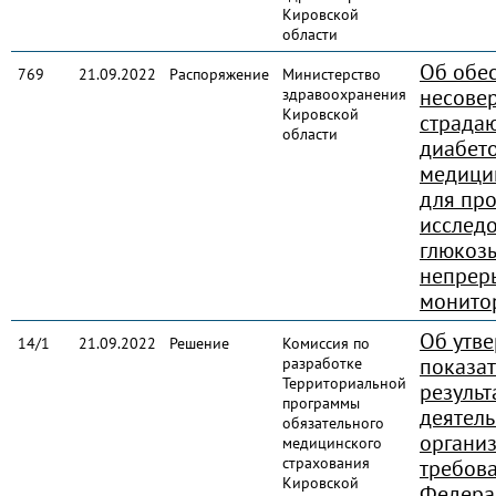
Кировской
области
Об обе
769
21.09.2022
Распоряжение
Министерство
несове
здравоохранения
Кировской
страда
области
диабето
медици
для пр
исслед
глюкоз
непрер
монито
Об утв
14/1
21.09.2022
Решение
Комиссия по
показа
разработке
Территориальной
результ
программы
деятел
обязательного
организ
медицинского
страхования
требов
Кировской
Федера