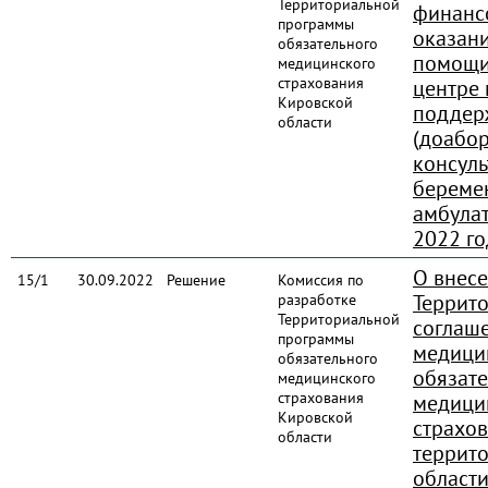
Территориальной
финанс
программы
оказани
обязательного
помощи
медицинского
страхования
центре
Кировской
поддер
области
(доабо
консул
береме
амбулат
2022 го
О внес
15/1
30.09.2022
Решение
Комиссия по
Террит
разработке
Территориальной
соглаше
программы
медици
обязательного
обязат
медицинского
страхования
медици
Кировской
страхо
области
террит
области