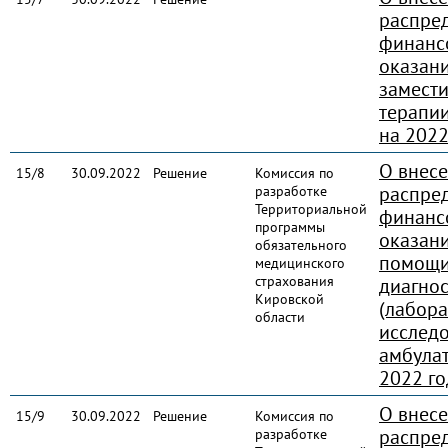
распре
финанс
оказани
замест
терапи
на 2022
О внес
15/8
30.09.2022
Решение
Комиссия по
распре
разработке
Территориальной
финанс
программы
оказан
обязательного
помощи
медицинского
страхования
диагно
Кировской
(лабор
области
исслед
амбулат
2022 го
О внес
15/9
30.09.2022
Решение
Комиссия по
распре
разработке