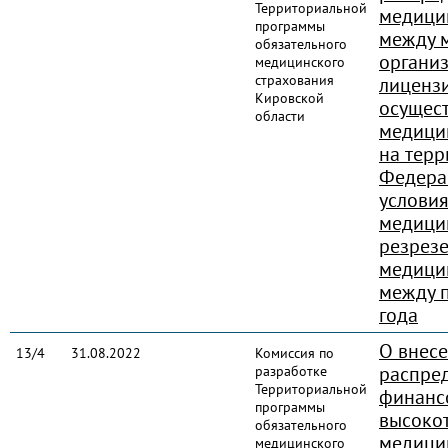
Территориальной
медици
программы
между 
обязательного
органи
медицинского
страхования
лиценз
Кировской
осущес
области
медици
на терр
Федера
услови
медици
резрез
медици
между 
года
О внес
13/4
31.08.2022
Комиссия по
распре
разработке
Территориальной
финанс
программы
высоко
обязательного
медици
медицинского