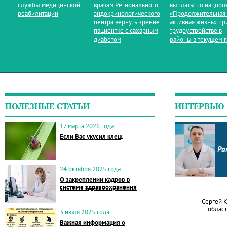
службы медицинской
врачам Регионального
выплаты по нацпро
реабилитации
эндокринологического
«Продолжительная
центра вернуть зрение
активная жизнь» пр
пациентке с сахарным
трудоустройстве в
диабетом
районы в текущем 
ПОЛЕЗНЫЕ СТАТЬИ
ИНТЕРВЬЮ
17 марта 2026 года
Если Вас укусил клещ
Ра
24 октября 2025 года
О закреплении кадров в
системе здравоохранения
Сергей 
област
3 июля 2025 года
Важная информация о