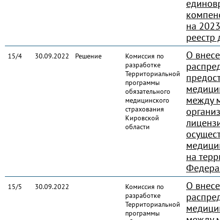
единов
компен
на 202
реестр 
О внес
15/4
30.09.2022
Решение
Комиссия по
распре
разработке
Территориальной
предос
программы
медици
обязательного
между 
медицинского
страхования
органи
Кировской
лиценз
области
осущес
медици
на терр
Федера
О внес
15/5
30.09.2022
Комиссия по
распре
разработке
Территориальной
медици
программы
между 