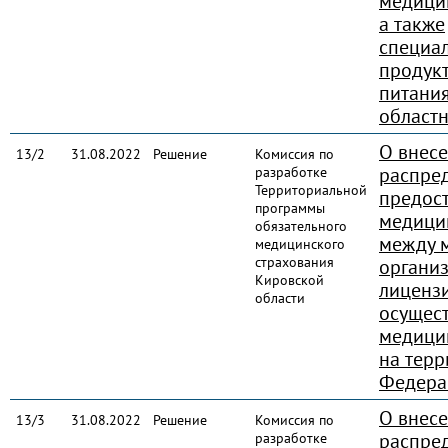
медици
а также
специа
продук
питания
област
О внес
13/2
31.08.2022
Решение
Комиссия по
распре
разработке
Территориальной
предос
программы
медици
обязательного
между 
медицинского
страхования
органи
Кировской
лиценз
области
осущес
медици
на терр
Федерац
О внес
13/3
31.08.2022
Решение
Комиссия по
распре
разработке