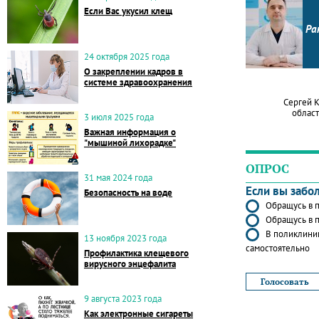
Если Вас укусил клещ
Ра
24 октября 2025 года
О закреплении кадров в
системе здравоохранения
Сергей 
област
3 июля 2025 года
Важная информация о
"мышиной лихорадке"
ОПРОС
31 мая 2024 года
Если вы забо
Безопасность на воде
Обращусь в п
Обращусь в п
В поликлиник
13 ноября 2023 года
самостоятельно
Профилактика клещевого
вирусного энцефалита
9 августа 2023 года
Как электронные сигареты