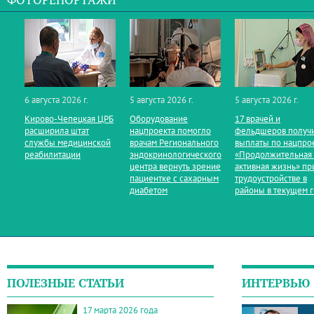
ФОТОРЕПОРТАЖИ
6 августа 2026 г.
5 августа 2026 г.
5 августа 2026 г.
Кирово‑Чепецкая ЦРБ
Оборудование
17 врачей и
расширила штат
нацпроекта помогло
фельдшеров получ
службы медицинской
врачам Регионального
выплаты по нацпро
реабилитации
эндокринологического
«Продолжительная
центра вернуть зрение
активная жизнь» пр
пациентке с сахарным
трудоустройстве в
диабетом
районы в текущем 
ПОЛЕЗНЫЕ СТАТЬИ
ИНТЕРВЬЮ
17 марта 2026 года