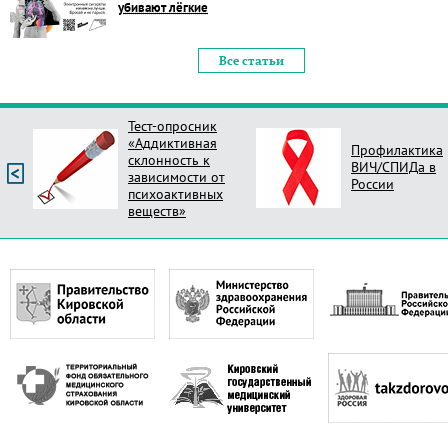
убивают лёгкие
Все статьи
Тест-опросник
«Аддиктивная
Профилактика
склонность к
ВИЧ/СПИДа в
зависимости от
России
психоактивных
веществ»