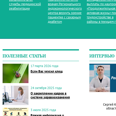
службы медицинской
врачам Регионального
выплаты по нацпро
реабилитации
эндокринологического
«Продолжительная
центра вернуть зрение
активная жизнь» пр
пациентке с сахарным
трудоустройстве в
диабетом
районы в текущем 
ПОЛЕЗНЫЕ СТАТЬИ
ИНТЕРВЬЮ
17 марта 2026 года
Если Вас укусил клещ
Ра
24 октября 2025 года
О закреплении кадров в
системе здравоохранения
Сергей 
област
3 июля 2025 года
Важная информация о