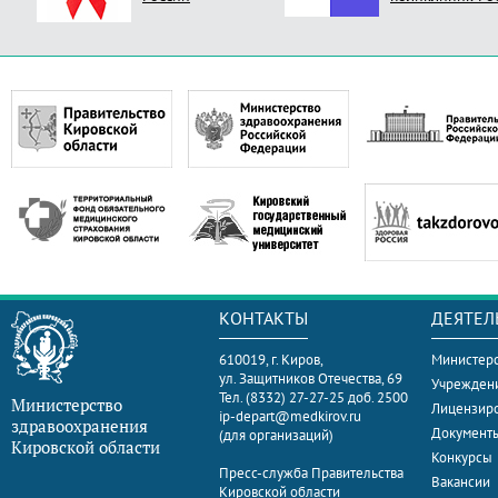
КОНТАКТЫ
ДЕЯТЕЛ
610019, г. Киров,
Министерс
ул. Защитников Отечества, 69
Учрежден
Тел. (8332) 27-27-25 доб. 2500
Министерство
Лицензир
ip-depart@medkirov.ru
здравоохранения
Документ
(для организаций)
Кировской области
Конкурсы
Пресс-служба Правительства
Вакансии
Кировской области