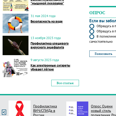
"мышиной лихорадке"
ОПРОС
31 мая 2024 года
Если вы забо
Безопасность на воде
Обращусь в п
Обращусь в п
В поликлиник
13 ноября 2023 года
самостоятельно
Профилактика клещевого
вирусного энцефалита
9 августа 2023 года
Как электронные сигареты
убивают лёгкие
Все статьи
Профилактика
Опрос Оцени
ВИЧ/СПИДа в
новый стиль
России
поликлиник Ро