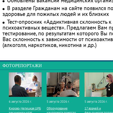
Обновлены вакансии медицинских органи
В разделе Гражданам на сайте появился п
здоровье для пожилых людей и их близких
Тест-опросник «Аддиктивная склонность к
психоактивных веществ». Предлагаем Вам 
тестирование, по результатам которого Вы по
Вас склонность к зависимости от психоакти
(алкоголя, наркотиков, никотина и др.)
ФОТОРЕПОРТАЖИ
6 августа 2026 г.
5 августа 2026 г.
5 августа 2026 г.
Кирово‑Чепецкая ЦРБ
Оборудование
17 врачей и
расширила штат
нацпроекта помогло
фельдшеров получ