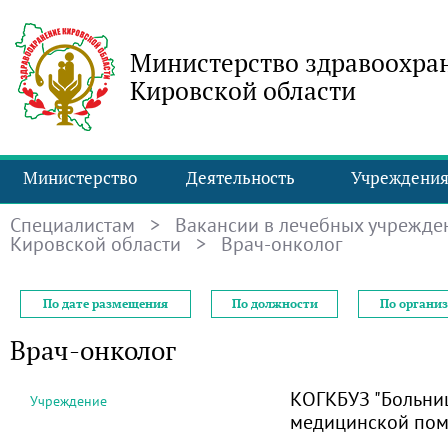
Министерство здравоохра
Кировской области
Министерство
Деятельность
Учреждени
Специалистам
>
Вакансии в лечебных учрежде
Кировской области
> Врач-онколог
По дате размещения
По должности
По органи
Врач-онколог
КОГКБУЗ "Больни
Учреждение
медицинской по