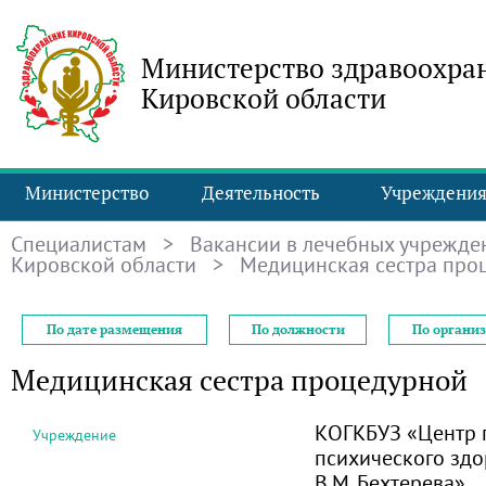
Министерство здравоохра
Кировской области
Министерство
Деятельность
Учреждени
Специалистам
>
Вакансии в лечебных учрежде
Кировской области
> Медицинская сестра про
По дате размещения
По должности
По органи
Медицинская сестра процедурной
КОГКБУЗ «Центр 
Учреждение
психического здо
В.М. Бехтерева»