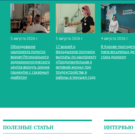
5 августа 2026 г.
5 августа 2026 г.
4 августа 2026 г.
Оборудование
17 врачей и
В Кирове многодет
нацпроекта помогло
фельдшеров получили
мама восьмерых де
врачам Регионального
выплаты по нацпроекту
стала донором
эндокринологического
«Продолжительная и
центра вернуть зрение
активная жизнь» при
пациентке с сахарным
трудоустройстве в
диабетом
районы в текущем году
ПОЛЕЗНЫЕ СТАТЬИ
ИНТЕРВЬЮ