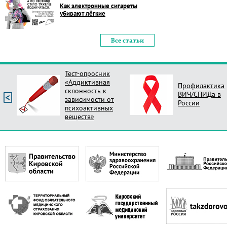
Как электронные сигареты
убивают лёгкие
Все статьи
Тест-опросник
«Аддиктивная
Профилактика
склонность к
ВИЧ/СПИДа в
зависимости от
России
психоактивных
веществ»