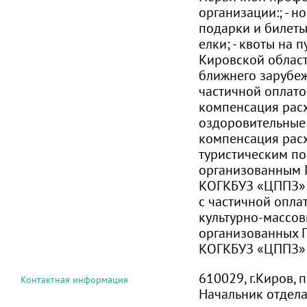
организации:; - н
подарки и билеты
елки; - квоты на 
Кировской област
ближнего зарубеж
частичной оплатой
компенсация расх
оздоровительные 
компенсация рас
туристическим по
организованным
КОГКБУЗ «ЦППЗ»; 
с частичной опла
культурно-массов
организованных
КОГКБУЗ «ЦППЗ»
610029, г.Киров, 
Контактная информация
Начальник отдел