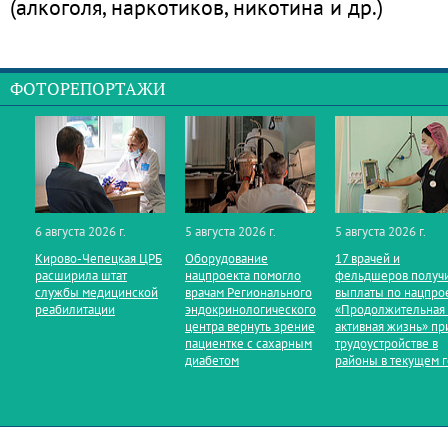
(алкоголя, наркотиков, никотина и др.)
ФОТОРЕПОРТАЖИ
6 августа 2026 г.
5 августа 2026 г.
5 августа 2026 г.
Кирово‑Чепецкая ЦРБ
Оборудование
17 врачей и
расширила штат
нацпроекта помогло
фельдшеров получ
службы медицинской
врачам Регионального
выплаты по нацпро
реабилитации
эндокринологического
«Продолжительная
центра вернуть зрение
активная жизнь» пр
пациентке с сахарным
трудоустройстве в
диабетом
районы в текущем 