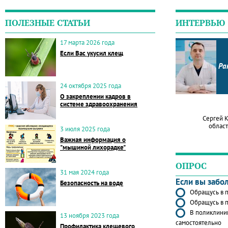
ПОЛЕЗНЫЕ СТАТЬИ
ИНТЕРВЬЮ
17 марта 2026 года
Если Вас укусил клещ
Ра
24 октября 2025 года
О закреплении кадров в
системе здравоохранения
Сергей 
област
3 июля 2025 года
Важная информация о
"мышиной лихорадке"
ОПРОС
31 мая 2024 года
Если вы забо
Безопасность на воде
Обращусь в п
Обращусь в п
В поликлиник
13 ноября 2023 года
самостоятельно
Профилактика клещевого