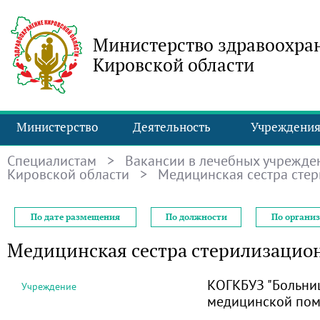
Министерство здравоохра
Кировской области
Министерство
Деятельность
Учреждени
Специалистам
>
Вакансии в лечебных учрежде
Кировской области
> Медицинская сестра сте
По дате размещения
По должности
По органи
Медицинская сестра стерилизацио
КОГКБУЗ "Больни
Учреждение
медицинской по