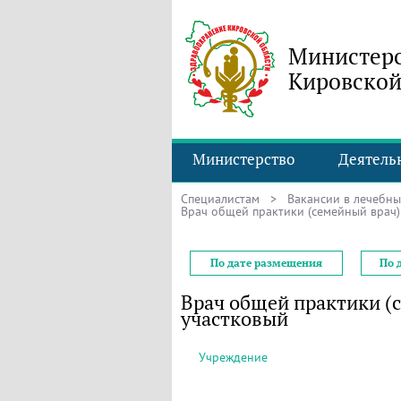
Министерс
Кировской
Министерство
Деятель
Специалистам
>
Вакансии в лечебн
Врач общей практики (семейный врач)
По дате размещения
По 
Врач общей практики (
участковый
Учреждение