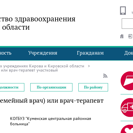
тво здравоохранения
 области
ность
Учреждения
Гражданам
До
ых учреждениях Кирова и Кировской области
>
 или врач-терапевт участковый
должности
По организации
По району
семейный врач) или врач-терапевт
КОГБУЗ "Куменская центральная районная
больница"