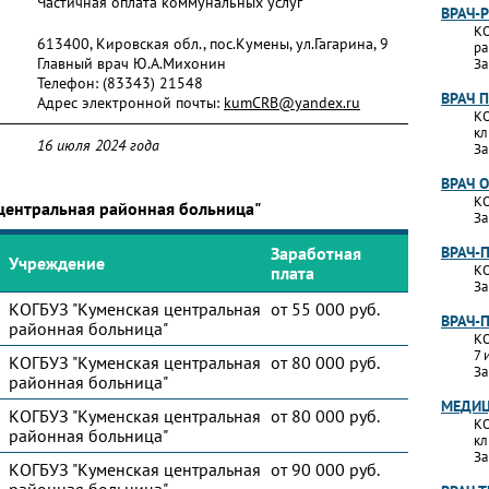
Частичная оплата коммунальных услуг
ВРАЧ-
КО
613400, Кировская обл., пос.Кумены, ул.Гагарина, 9
ра
Главный врач Ю.А.Михонин
За
Телефон:
(83343) 21548
ВРАЧ 
Адрес электронной почты:
kumCRB@yandex.ru
КО
кл
16 июля 2024 года
За
ВРАЧ 
КО
 центральная районная больница"
За
Заработная
ВРАЧ-
Учреждение
КО
плата
За
КОГБУЗ "Куменская центральная
от 55 000 руб.
ВРАЧ-
районная больница"
КО
7 
КОГБУЗ "Куменская центральная
от 80 000 руб.
За
районная больница"
МЕДИЦ
КОГБУЗ "Куменская центральная
от 80 000 руб.
КО
районная больница"
кл
За
КОГБУЗ "Куменская центральная
от 90 000 руб.