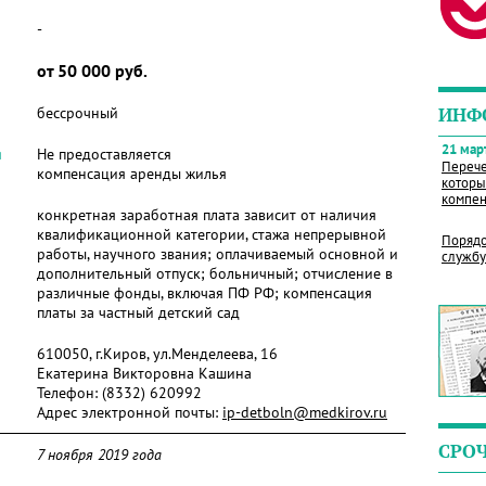
-
от 50 000 руб.
бессрочный
ИНФ
21 март
я
Не предоставляется
Перече
компенсация аренды жилья
которы
компен
конкретная заработная плата зависит от наличия
квалификационной категории, стажа непрерывной
Порядо
работы, научного звания; оплачиваемый основной и
службу
дополнительный отпуск; больничный; отчисление в
различные фонды, включая ПФ РФ; компенсация
платы за частный детский сад
610050, г.Киров, ул.Менделеева, 16
Екатерина Викторовна Кашина
Телефон:
(8332) 620992
Адрес электронной почты:
ip-detboln@medkirov.ru
СРО
7 ноября 2019 года