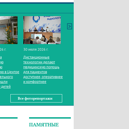
26 г.
30 июля 2026 г.
да
Дистанционные
ую
технологии делают
ую
медицинскую помощь
ию в Центре
для пациентов
тельного
доступнее, оперативнее
ошли
и комфортнее
 детей
Все фоторепортажи
ПАМЯТНЫЕ