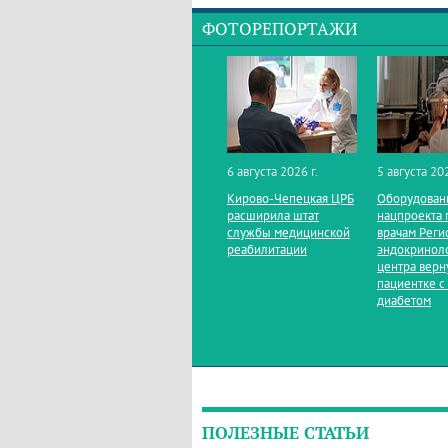
ФОТОРЕПОРТАЖИ
6 августа 2026 г.
5 августа 202
Кирово‑Чепецкая ЦРБ
Оборудован
расширила штат
нацпроекта 
службы медицинской
врачам Реги
реабилитации
эндокринол
центра верн
пациентке с
диабетом
ПОЛЕЗНЫЕ СТАТЬИ