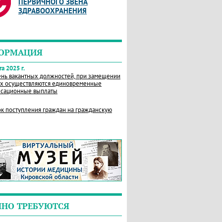
ПЕРВИЧНОГО ЗВЕНА
ЗДРАВООХРАНЕНИЯ
ОРМАЦИЯ
а 2025 г.
нь вакантных должностей, при замещении
х осуществляются единовременные
сационные выплаты
к поступления граждан на гражданскую
ЧНО ТРЕБУЮТСЯ