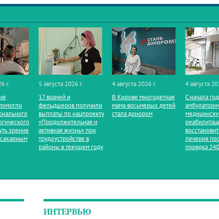
6 г.
5 августа 2026 г.
4 августа 2026 г.
4 августа 20
ие
17 врачей и
В Кирове многодетная
С начала го
помогло
фельдшеров получили
мама восьмерых детей
амбулаторн
онального
выплаты по нацпроекту
стала донором
медицинск
огического
«Продолжительная и
реабилитац
уть зрение
активная жизнь» при
восстанови
 сахарным
трудоустройстве в
лечения пр
районы в текущем году
порядка 240
ИНТЕРВЬЮ