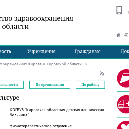
тво здравоохранения
 области
ность
Учреждения
Гражданам
До
ых учреждениях Кирова и Кировской области
>
должности
По организации
По району
льтуре
КОГБУЗ "Кировская областная детская клиническая
больница"
физиотерапевтическое отделение