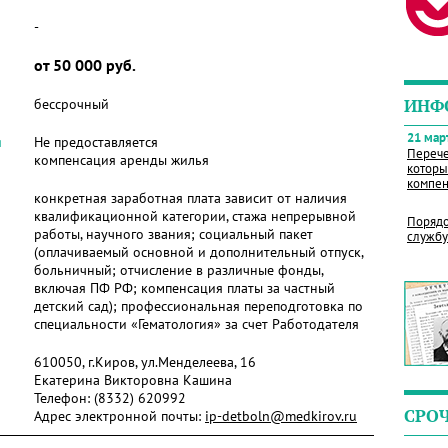
-
от 50 000 руб.
бессрочный
ИНФ
21 март
я
Не предоставляется
Перече
компенсация аренды жилья
которы
компен
конкретная заработная плата зависит от наличия
квалификационной категории, стажа непрерывной
Порядо
работы, научного звания; социальный пакет
службу
(оплачиваемый основной и дополнительный отпуск,
больничный; отчисление в различные фонды,
включая ПФ РФ; компенсация платы за частный
детский сад); профессиональная переподготовка по
специальности «Гематология» за счет Работодателя
610050, г.Киров, ул.Менделеева, 16
Екатерина Викторовна Кашина
Телефон:
(8332) 620992
СРО
Адрес электронной почты:
ip-detboln@medkirov.ru