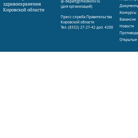
ip-depart@medkirov.ru
здравоохранения
Документ
(для организаций)
Кировской области
Конкурсы
Пресс-служба Правительства
Вакансии
Кировской области
Новости
Тел. (8332) 27-27-42 доп. 4200
Противоде
Открытые