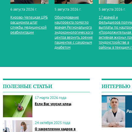
6 августа 2026 г.
5 августа 2026 г.
5 августа 2026 г.
Кирово‑Чепецкая ЦРБ
Оборудование
17 врачей и
расширила штат
нацпроекта помогло
фельдшеров получ
службы медицинской
врачам Регионального
выплаты по нацпро
реабилитации
эндокринологического
«Продолжительная
центра вернуть зрение
активная жизнь» пр
пациентке с сахарным
трудоустройстве в
диабетом
районы в текущем 
ПОЛЕЗНЫЕ СТАТЬИ
ИНТЕРВЬЮ
17 марта 2026 года
Если Вас укусил клещ
Ра
24 октября 2025 года
О закреплении кадров в