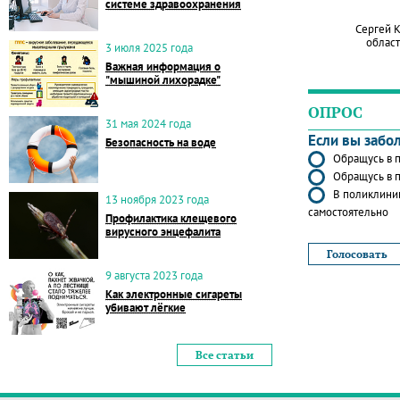
системе здравоохранения
Сергей 
област
3 июля 2025 года
Важная информация о
"мышиной лихорадке"
ОПРОС
31 мая 2024 года
Если вы забо
Безопасность на воде
Обращусь в п
Обращусь в п
В поликлиник
13 ноября 2023 года
самостоятельно
Профилактика клещевого
вирусного энцефалита
9 августа 2023 года
Как электронные сигареты
убивают лёгкие
Все статьи