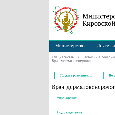
Министерс
Кировской
Министерство
Деятель
Специалистам
>
Вакансии в лечебн
Врач-дерматовенеролог
По дате размещения
По 
Врач-дерматовенеролог
Учреждение
Подразделение