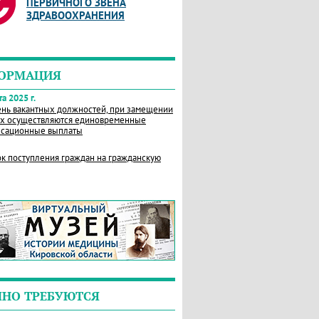
ПЕРВИЧНОГО ЗВЕНА
ЗДРАВООХРАНЕНИЯ
ОРМАЦИЯ
а 2025 г.
нь вакантных должностей, при замещении
х осуществляются единовременные
сационные выплаты
к поступления граждан на гражданскую
ЧНО ТРЕБУЮТСЯ