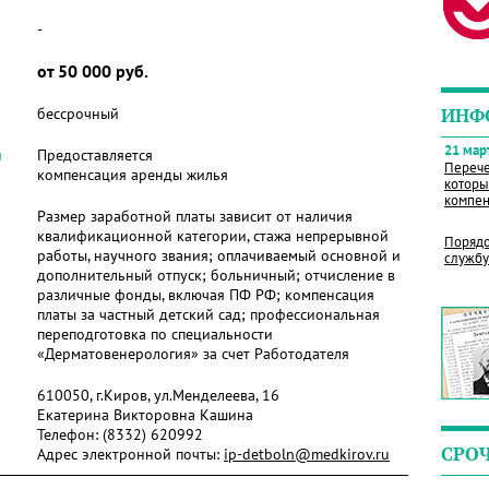
-
от 50 000 руб.
бессрочный
ИНФ
21 март
я
Предоставляется
Перече
компенсация аренды жилья
которы
компен
Размер заработной платы зависит от наличия
квалификационной категории, стажа непрерывной
Порядо
работы, научного звания; оплачиваемый основной и
службу
дополнительный отпуск; больничный; отчисление в
различные фонды, включая ПФ РФ; компенсация
платы за частный детский сад; профессиональная
переподготовка по специальности
«Дерматовенерология» за счет Работодателя
610050, г.Киров, ул.Менделеева, 16
Екатерина Викторовна Кашина
Телефон:
(8332) 620992
СРО
Адрес электронной почты:
ip-detboln@medkirov.ru