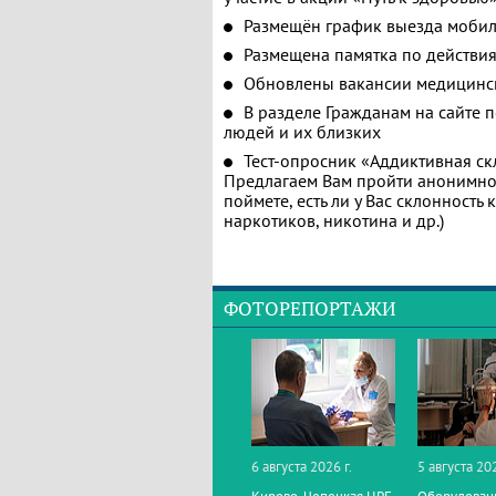
Размещён график выезда мобил
Размещена памятка по действия
Обновлены вакансии медицинс
В разделе Гражданам на сайте 
людей и их близких
Тест-опросник «Аддиктивная ск
Предлагаем Вам пройти анонимное
поймете, есть ли у Вас склонность
наркотиков, никотина и др.)
ФОТОРЕПОРТАЖИ
6 августа 2026 г.
5 августа 202