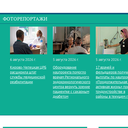
ФОТОРЕПОРТАЖИ
6 августа 2026 г.
5 августа 2026 г.
5 августа 2026 г.
Кирово‑Чепецкая ЦРБ
Оборудование
17 врачей и
расширила штат
нацпроекта помогло
фельдшеров получ
службы медицинской
врачам Регионального
выплаты по нацпро
реабилитации
эндокринологического
«Продолжительная
центра вернуть зрение
активная жизнь» пр
пациентке с сахарным
трудоустройстве в
диабетом
районы в текущем 