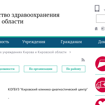
тво здравоохранения
 области
ность
Учреждения
Гражданам
До
ых учреждениях Кирова и Кировской области
>
должности
По организации
По району
КОГБУЗ "Кировский клинико-диагностический центр"
-