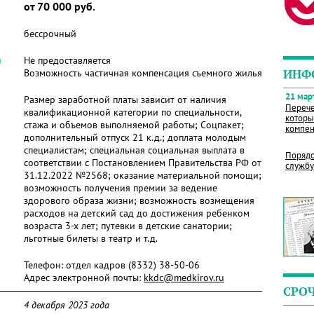
от 70 000 руб.
бессрочный
я
Не предоставляется
Возможность частичная компенсация съемного жилья
ИНФ
21 март
Размер заработной платы зависит от наличия
Перече
квалификационной категории по специальности,
которы
стажа и объемов выполняемой работы; Соцпакет;
компен
дополнительный отпуск 21 к.д.; доплата молодым
специалистам; специальная социальная выплата в
Порядо
соответствии с Постановлением Правительства РФ от
службу
31.12.2022 №2568; оказание материальной помощи;
возможность получения премии за ведение
здорового образа жизни; возможность возмещения
расходов на детский сад до достижения ребенком
возраста 3-х лет; путевки в детские санатории;
льготные билеты в театр и т.д.
Телефон:
отдел кадров (8332) 38-50-06
Адрес электронной почты:
kkdc@medkirov.ru
СРО
4 декабря 2023 года