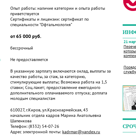
Опыт работы:
наличие категории и опыта работы
приветствуется
Сертификаты и лицензии:
сертификат по
специальности "Офтальмология"
ИНФ
от 65 000 руб.
21 март
Перече
бессрочный
которы
компен
я
Не предоставляется
Порядо
В указанную зарплату включаются оклад, выплаты за
службу
качество работы, за стаж, за категорию,
стимулирующие выплаты; Возможна работа на 1,5
ставки; Соц.пакет; предоставление ежегодного
дополнительного оплачиваемого отпуска; доплата
молодым специалистам
610027, г.Киров, ул.Красноармейская, 43
начальник отдела кадров Марина Анатольевна
Шапенкова
СРО
Телефон:
(8332) 54-07-26
Адрес электронной почты:
kadrmar@yandex.ru