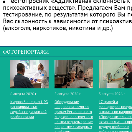
Тест-опросник «Аддиктивная склонность к
психоактивных веществ». Предлагаем Вам 
тестирование, по результатам которого Вы по
Вас склонность к зависимости от психоакти
(алкоголя, наркотиков, никотина и др.)
ФОТОРЕПОРТАЖИ
6 августа 2026 г.
5 августа 2026 г.
5 августа 2026 г.
Кирово‑Чепецкая ЦРБ
Оборудование
17 врачей и
расширила штат
нацпроекта помогло
фельдшеров получ
службы медицинской
врачам Регионального
выплаты по нацпро
реабилитации
эндокринологического
«Продолжительная
центра вернуть зрение
активная жизнь» пр
пациентке с сахарным
трудоустройстве в
диабетом
районы в текущем 