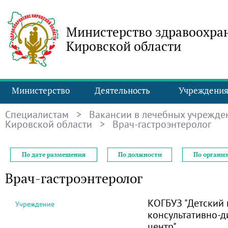
Министерство здравоохра
Кировской области
Министерство
Деятельность
Учреждени
Специалистам
>
Вакансии в лечебных учрежде
Кировской области
> Врач-гастроэнтеролог
По дате размещения
По должности
По органи
Врач-гастроэнтеролог
КОГБУЗ "Детский
Учреждение
консультативно-д
центр"