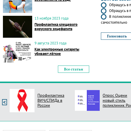
Обращусь в п
Обращусь в п
В поликлиник
13 ноября 2023 года
самостоятельно
Профилактика клещевого
вирусного энцефалита
9 августа 2023 года
Как электронные сигареты
убивают лёгкие
Все статьи
Профилактика
Опрос Оцени
ВИЧ/СПИДа в
новый стиль
России
поликлиник Ро