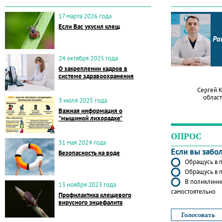
17 марта 2026 года
Если Вас укусил клещ
Ра
24 октября 2025 года
О закреплении кадров в
системе здравоохранения
Сергей 
област
3 июля 2025 года
Важная информация о
"мышиной лихорадке"
ОПРОС
31 мая 2024 года
Если вы забо
Безопасность на воде
Обращусь в п
Обращусь в п
В поликлиник
13 ноября 2023 года
самостоятельно
Профилактика клещевого
вирусного энцефалита