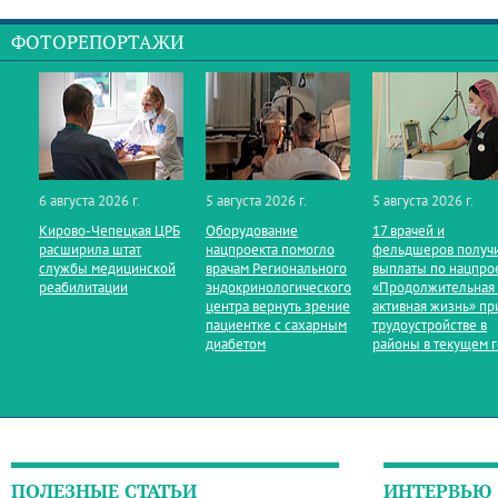
ФОТОРЕПОРТАЖИ
6 августа 2026 г.
5 августа 2026 г.
5 августа 2026 г.
Кирово‑Чепецкая ЦРБ
Оборудование
17 врачей и
расширила штат
нацпроекта помогло
фельдшеров получ
службы медицинской
врачам Регионального
выплаты по нацпро
реабилитации
эндокринологического
«Продолжительная
центра вернуть зрение
активная жизнь» пр
пациентке с сахарным
трудоустройстве в
диабетом
районы в текущем 
ПОЛЕЗНЫЕ СТАТЬИ
ИНТЕРВЬЮ