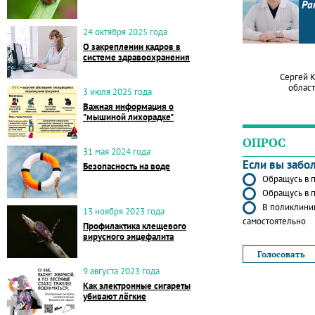
Ра
24 октября 2025 года
О закреплении кадров в
системе здравоохранения
Сергей 
област
3 июля 2025 года
Важная информация о
"мышиной лихорадке"
ОПРОС
31 мая 2024 года
Если вы забо
Безопасность на воде
Обращусь в п
Обращусь в п
В поликлиник
13 ноября 2023 года
самостоятельно
Профилактика клещевого
вирусного энцефалита
9 августа 2023 года
Как электронные сигареты
убивают лёгкие