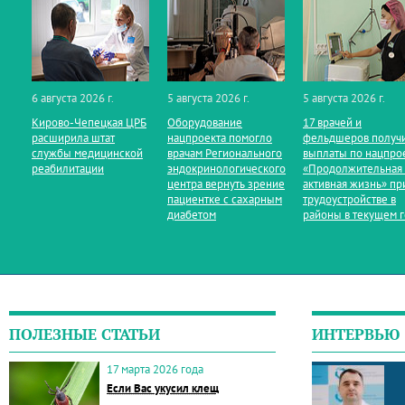
6 августа 2026 г.
5 августа 2026 г.
5 августа 2026 г.
Кирово‑Чепецкая ЦРБ
Оборудование
17 врачей и
расширила штат
нацпроекта помогло
фельдшеров получ
службы медицинской
врачам Регионального
выплаты по нацпро
реабилитации
эндокринологического
«Продолжительная
центра вернуть зрение
активная жизнь» пр
пациентке с сахарным
трудоустройстве в
диабетом
районы в текущем 
ПОЛЕЗНЫЕ СТАТЬИ
ИНТЕРВЬЮ
17 марта 2026 года
Если Вас укусил клещ