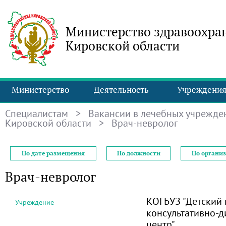
Министерство здравоохра
Кировской области
Министерство
Деятельность
Учреждени
Специалистам
>
Вакансии в лечебных учрежде
Кировской области
> Врач-невролог
По дате размещения
По должности
По органи
Врач-невролог
КОГБУЗ "Детский
Учреждение
консультативно-д
центр"