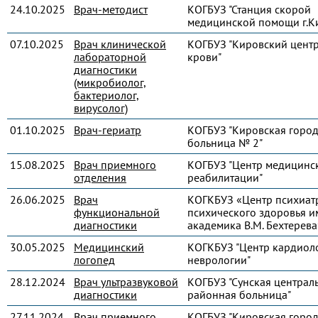
24.10.2025
Врач-методист
КОГБУЗ "Станция скорой
медицинской помощи г.К
07.10.2025
Врач клинической
КОГБУЗ "Кировский цент
лабораторной
крови"
диагностики
(микробиолог,
бактериолог,
вирусолог)
01.10.2025
Врач-гериатр
КОГБУЗ "Кировская город
больница № 2"
15.08.2025
Врач приемного
КОГБУЗ "Центр медицинс
отделения
реабилитации"
26.06.2025
Врач
КОГКБУЗ «Центр психиат
функциональной
психического здоровья и
диагностики
академика В.М. Бехтерева
30.05.2025
Медицинский
КОГКБУЗ "Центр кардиол
логопед
неврологии"
28.12.2024
Врач ультразвуковой
КОГБУЗ "Сунская централ
диагностики
районная больница"
27.11.2024
Врач приемного
КОГБУЗ "Кировская город