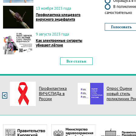
Обращусь в п
В поликлиник
13 ноября 2023 года
самостоятельно
Профилактика клещевого
вирусного энцефалита
9 августа 2023 года
Как электронные сигареты
убивают лёгкие
Все статьи
Профилактика
Опрос Оцени
ВИЧ/СПИДа в
новый стиль
России
поликлиник Ро