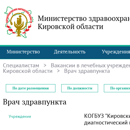
Министерство здравоохра
Кировской области
Министерство
Деятельность
Учреждени
Специалистам
>
Вакансии в лечебных учрежде
Кировской области
> Врач здравпункта
По дате размещения
По должности
По органи
Врач здравпункта
КОГБУЗ "Кировск
Учреждение
диагностический 