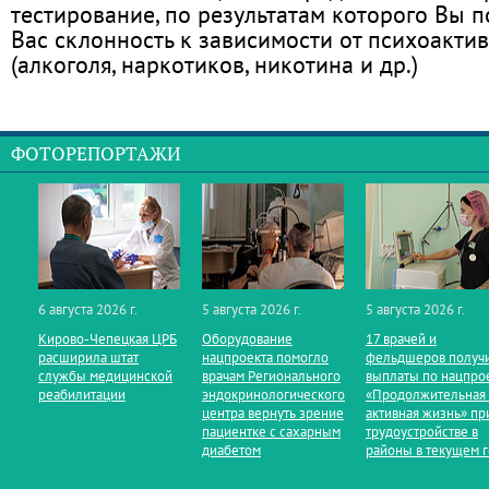
тестирование, по результатам которого Вы по
Вас склонность к зависимости от психоакти
(алкоголя, наркотиков, никотина и др.)
ФОТОРЕПОРТАЖИ
6 августа 2026 г.
5 августа 2026 г.
5 августа 2026 г.
Кирово‑Чепецкая ЦРБ
Оборудование
17 врачей и
расширила штат
нацпроекта помогло
фельдшеров получ
службы медицинской
врачам Регионального
выплаты по нацпро
реабилитации
эндокринологического
«Продолжительная
центра вернуть зрение
активная жизнь» пр
пациентке с сахарным
трудоустройстве в
диабетом
районы в текущем 