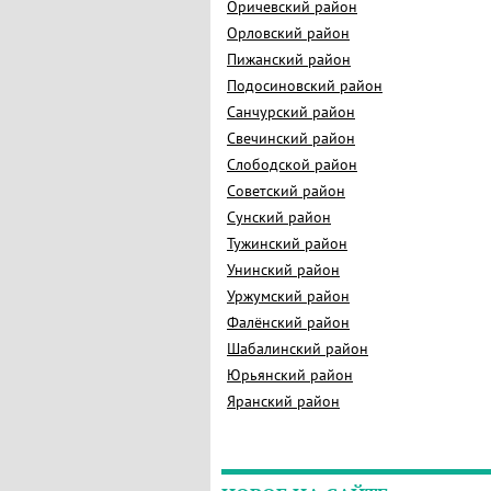
Оричевский район
Орловский район
Пижанский район
Подосиновский район
Санчурский район
Свечинский район
Слободской район
Советский район
Сунский район
Тужинский район
Унинский район
Уржумский район
Фалёнский район
Шабалинский район
Юрьянский район
Яранский район