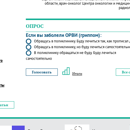
области, врач-онколог Центра онкологии и медици
радио
ОПРОС
Если вы заболели ОРВИ (гриппом):
Обращусь в поликлинику. Буду лечиться так, как прописал
Обращусь в поликлинику, но буду лечиться самостоятельн
В поликлинику обращаться не буду. Буду лечиться
самостоятельно
го
Все 
Итоги
еты
татьи