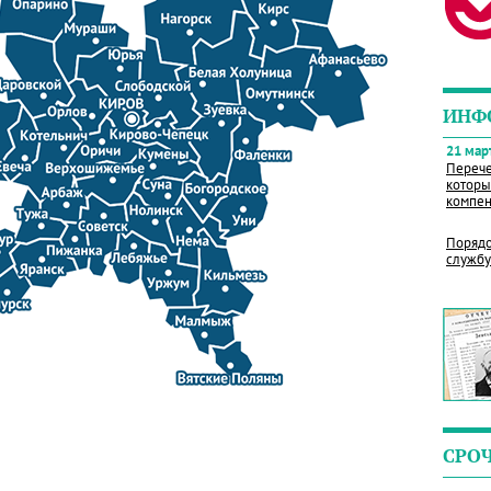
ИНФ
21 март
Перече
которы
компен
Порядо
службу
СРО