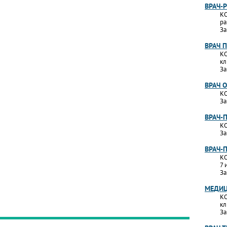
ВРАЧ-
КО
ра
За
ВРАЧ 
КО
кл
За
ВРАЧ 
КО
За
ВРАЧ-
КО
За
ВРАЧ-
КО
7 
За
МЕДИЦ
КО
кл
За