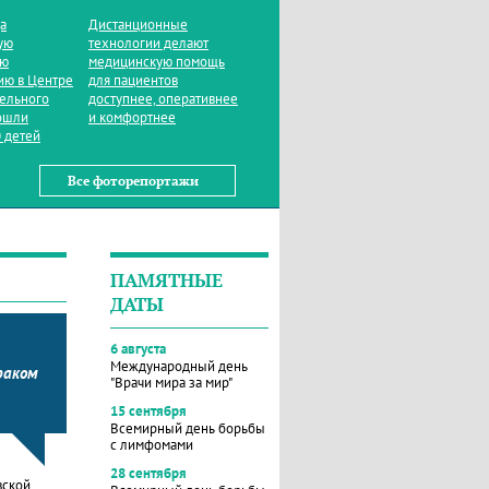
да
Дистанционные
ую
технологии делают
ую
медицинскую помощь
ию в Центре
для пациентов
тельного
доступнее, оперативнее
ошли
и комфортнее
 детей
Все фоторепортажи
ПАМЯТНЫЕ
ДАТЫ
6 августа
Международный день
раком
"Врачи мира за мир"
15 сентября
Всемирный день борьбы
с лимфомами
28 сентября
вской