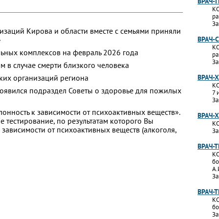
ВРАЧ-
КО
ра
За
изаций Кирова и области вместе с семьями приняли
»
ВРАЧ-
КО
ьных комплексов на февраль 2026 года
ра
За
м в случае смерти близкого человека
ких организаций региона
ВРАЧ-
КО
появился подраздел Советы о здоровье для пожилых
7 
За
лонность к зависимости от психоактивных веществ».
ВРАЧ-
 тестирование, по результатам которого Вы
КО
 к зависимости от психоактивных веществ (алкоголя,
За
ВРАЧ-
КО
бо
А.
За
ВРАЧ-
КО
бо
За