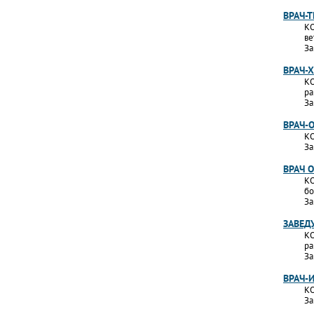
ВРАЧ-
КО
ве
За
ВРАЧ-
КО
ра
За
ВРАЧ-
КО
За
ВРАЧ 
КО
бо
За
ЗАВЕД
КО
ра
За
ВРАЧ-
КО
За