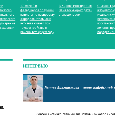
ие
17 врачей и
В Кирове многодетная
С начала го
помогло
фельдшеров получили
мама восьмерых детей
амбулаторн
онального
выплаты по нацпроекту
стала донором
медицинск
огического
«Продолжительная и
реабилитац
уть зрение
активная жизнь» при
восстанови
 сахарным
трудоустройстве в
лечения пр
районы в текущем году
порядка 240
ИНТЕРВЬЮ
Ранняя диагностика – залог победы над 
в
ния
Сергей Кисличко, главный внештатный онколог Киро