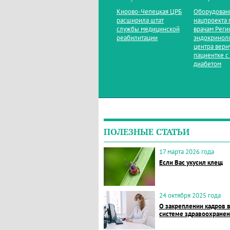
Кирово‑Чепецкая ЦРБ
Оборудован
расширила штат
нацпроекта 
службы медицинской
врачам Реги
реабилитации
эндокринол
центра верн
пациентке с
диабетом
ПОЛЕЗНЫЕ СТАТЬИ
17 марта 2026 года
Если Вас укусил клещ
24 октября 2025 года
О закреплении кадров 
системе здравоохране