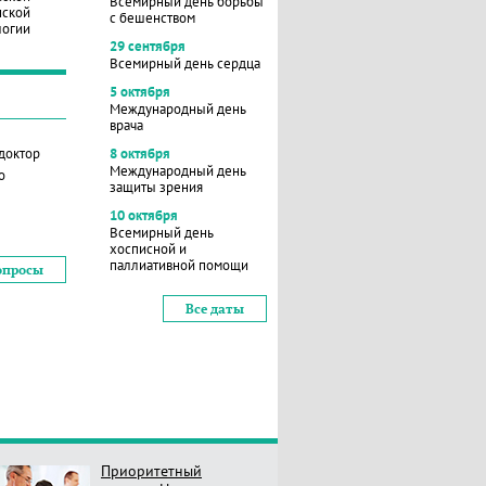
Всемирный день борьбы
нской
с бешенством
логии
29 сентября
Всемирный день сердца
5 октября
Международный день
врача
 доктор
8 октября
Международный день
о
защиты зрения
10 октября
Всемирный день
хосписной и
паллиативной помощи
опросы
Все даты
Приоритетный