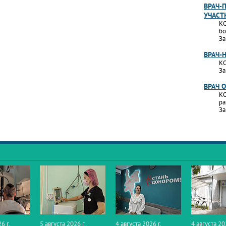
ВРАЧ-
УЧАСТ
КО
бо
За
ВРАЧ-
КО
За
ВРАЧ 
КО
ра
За
6 г.
5 августа 2026 г.
4 августа 2026 г.
4 августа 20