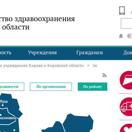
тво здравоохранения
 области
ность
Учреждения
Гражданам
До
ых учреждениях Кирова и Кировской области
> по
должности
По организации
По району