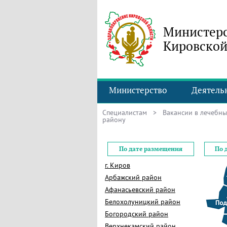
Министерс
Кировской
Министерство
Деятель
Специалистам
>
Вакансии в лечебн
району
По дате размещения
По 
г. Киров
Арбажский район
Афанасьевский район
Белохолуницкий район
Богородский район
Верхнекамский район