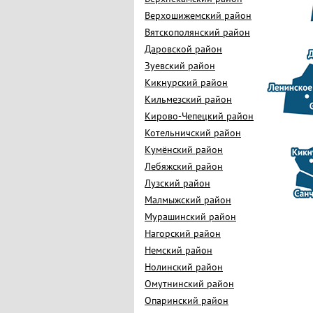
Верхошижемский район
Вятскополянский район
Даровской район
Зуевский район
Кикнурский район
Кильмезский район
Кирово-Чепецкий район
Котельничский район
Кумёнский район
Лебяжский район
Лузский район
Малмыжский район
Мурашинский район
Нагорский район
Немский район
Нолинский район
Омутнинский район
Опаринский район