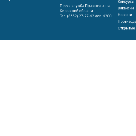
Конкурсы
Пресс-служба Правительства
Вакансии
Кировской области
Новости
Тел. (8332) 27-27-42 доп. 4200
Противоде
Открытые