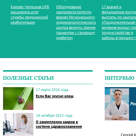
Кирово‑Чепецкая ЦРБ
Оборудование
17 врачей и
расширила штат
нацпроекта помогло
фельдшеров получ
службы медицинской
врачам Регионального
выплаты по нацпро
реабилитации
эндокринологического
«Продолжительная
центра вернуть зрение
активная жизнь» пр
пациентке с сахарным
трудоустройстве в
диабетом
районы в текущем 
ПОЛЕЗНЫЕ СТАТЬИ
ИНТЕРВЬЮ
17 марта 2026 года
Если Вас укусил клещ
Ра
24 октября 2025 года
О закреплении кадров в
системе здравоохранения
Сергей 