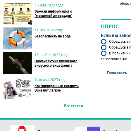
област
3 июля 2025 года
Важная информация о
"мышиной лихорадке"
ОПРОС
31 мая 2024 года
Если вы забо
Безопасность на воде
Обращусь в п
Обращусь в п
В поликлиник
13 ноября 2023 года
самостоятельно
Профилактика клещевого
вирусного энцефалита
9 августа 2023 года
Как электронные сигареты
убивают лёгкие
Все статьи