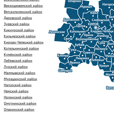
Верхошижемский район
Вятскополянский район
Даровской район
Зуевский район
Кикнурский район
Кильмезский район
Кирово-Чепецкий район
Котельничский район
Кумёнский район
Лебяжский район
Лузский район
Малмыжский район
Мурашинский район
Нагорский район
Немский район
Нолинский район
Омутнинский район
Опаринский район