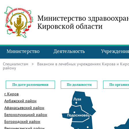
Министерство здравоохра
Кировской области
Министерство
Деятельность
Учреждени
Специалистам
>
Вакансии в лечебных учреждениях Кирова и Киро
району
По дате размещения
По должности
По органи
г. Киров
Арбажский район
Афанасьевский район
Белохолуницкий район
Богородский район
Верхнекамский район