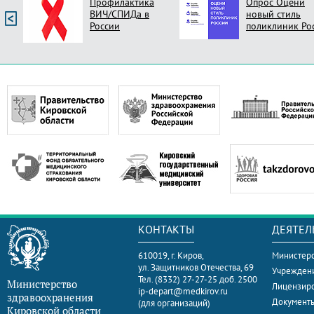
Профилактика
Опрос Оцени
ВИЧ/СПИДа в
новый стиль
России
поликлиник Ро
КОНТАКТЫ
ДЕЯТЕЛ
610019, г. Киров,
Министерс
ул. Защитников Отечества, 69
Учрежден
Тел. (8332) 27-27-25 доб. 2500
Министерство
Лицензир
ip-depart@medkirov.ru
здравоохранения
Документ
(для организаций)
Кировской области