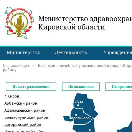
Министерство здравоохра
Кировской области
Министерство
Деятельность
Учреждени
Специалистам
>
Вакансии в лечебных учреждениях Кирова и Киро
району
По дате размещения
По должности
По органи
г. Киров
Арбажский район
Афанасьевский район
Белохолуницкий район
Богородский район
Верхнекамский район