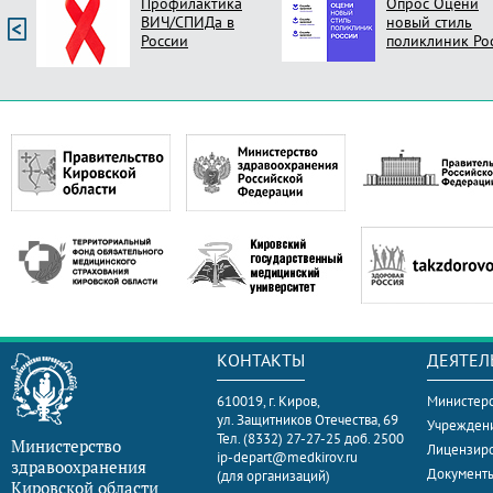
Профилактика
Опрос Оцени
ВИЧ/СПИДа в
новый стиль
России
поликлиник Ро
КОНТАКТЫ
ДЕЯТЕЛ
610019, г. Киров,
Министерс
ул. Защитников Отечества, 69
Учрежден
Тел. (8332) 27-27-25 доб. 2500
Министерство
Лицензир
ip-depart@medkirov.ru
здравоохранения
Документ
(для организаций)
Кировской области