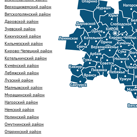
Верхошижемский район
Вятскополянский район
Даровской район
Зуевский район
Кикнурский район
Кильмезский район
Кирово-Чепецкий район
Котельничский район
Кумёнский район
Лебяжский район
Лузский район
Малмыжский район
Мурашинский район
Нагорский район
Немский район
Нолинский район
Омутнинский район
Опаринский район