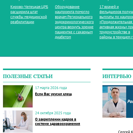
Кирово‑Чепецкая ЦРБ
Оборудование
17 врачей и
расширила штат
нацпроекта помогло
фельдшеров получ
службы медицинской
врачам Регионального
выплаты по нацпро
реабилитации
эндокринологического
«Продолжительная
центра вернуть зрение
активная жизнь» пр
пациентке с сахарным
трудоустройстве в
диабетом
районы в текущем 
ПОЛЕЗНЫЕ СТАТЬИ
ИНТЕРВЬЮ
17 марта 2026 года
Если Вас укусил клещ
Ра
24 октября 2025 года
О закреплении кадров в
системе здравоохранения
Сергей 