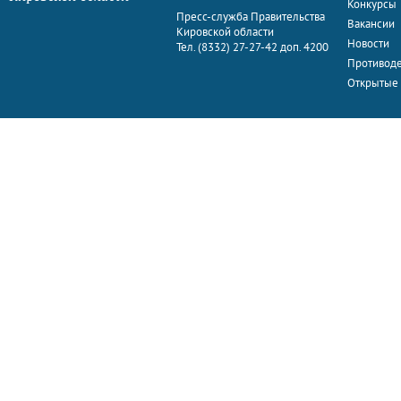
Конкурсы
Пресс-служба Правительства
Вакансии
Кировской области
Новости
Тел. (8332) 27-27-42 доп. 4200
Противоде
Открытые