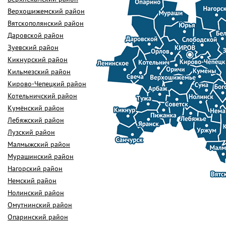
Верхошижемский район
Вятскополянский район
Даровской район
Зуевский район
Кикнурский район
Кильмезский район
Кирово-Чепецкий район
Котельничский район
Кумёнский район
Лебяжский район
Лузский район
Малмыжский район
Мурашинский район
Нагорский район
Немский район
Нолинский район
Омутнинский район
Опаринский район