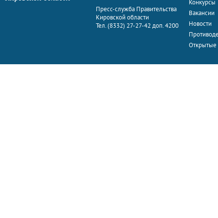
Конкурсы
Пресс-служба Правительства
Вакансии
Кировской области
Новости
Тел. (8332) 27-27-42 доп. 4200
Противоде
Открытые