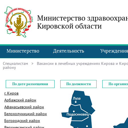
Министерство здравоохра
Кировской области
Министерство
Деятельность
Учреждени
Специалистам
>
Вакансии в лечебных учреждениях Кирова и Киро
району
По дате размещения
По должности
По органи
г. Киров
Арбажский район
Афанасьевский район
Белохолуницкий район
Богородский район
Верхнекамский район