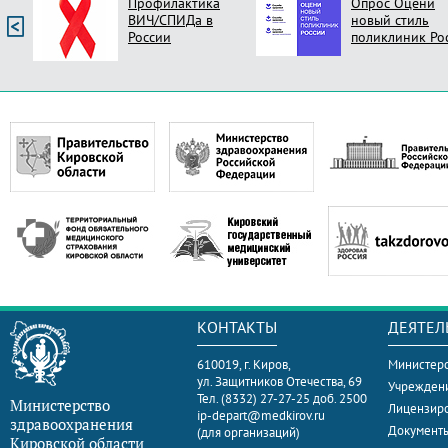
Профилактика
Опрос Оцени
ВИЧ/СПИДа в
новый стиль
России
поликлиник Ро
КОНТАКТЫ
ДЕЯТЕЛ
610019, г. Киров,
Министерс
ул. Защитников Отечества, 69
Учрежден
Тел. (8332) 27-27-25 доб. 2500
Министерство
Лицензир
ip-depart@medkirov.ru
здравоохранения
Документ
(для организаций)
Кировской области