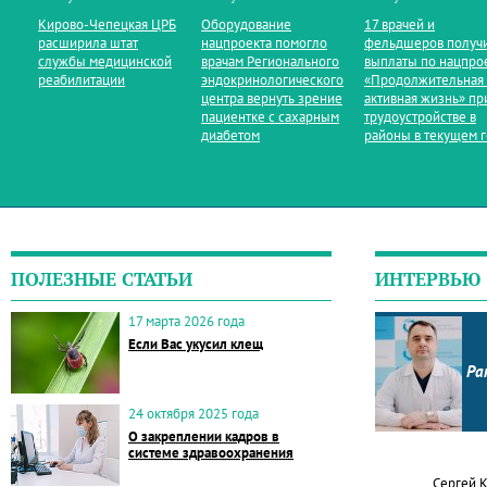
Кирово‑Чепецкая ЦРБ
Оборудование
17 врачей и
расширила штат
нацпроекта помогло
фельдшеров получ
службы медицинской
врачам Регионального
выплаты по нацпро
реабилитации
эндокринологического
«Продолжительная
центра вернуть зрение
активная жизнь» пр
пациентке с сахарным
трудоустройстве в
диабетом
районы в текущем 
ПОЛЕЗНЫЕ СТАТЬИ
ИНТЕРВЬЮ
17 марта 2026 года
Если Вас укусил клещ
Ра
24 октября 2025 года
О закреплении кадров в
системе здравоохранения
Сергей 