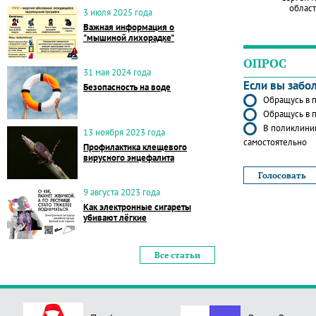
област
3 июля 2025 года
Важная информация о
"мышиной лихорадке"
ОПРОС
31 мая 2024 года
Если вы забо
Безопасность на воде
Обращусь в п
Обращусь в п
В поликлиник
13 ноября 2023 года
самостоятельно
Профилактика клещевого
вирусного энцефалита
9 августа 2023 года
Как электронные сигареты
убивают лёгкие
Все статьи