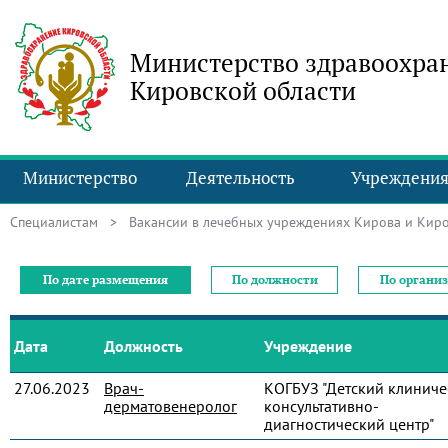
Министерство здравоохра
Кировской области
Министерство
Деятельность
Учреждени
Специалистам
> Вакансии в лечебных учреждениях Кирова и Киро
По дате размещения
По должности
По органи
Дата
Должность
Учреждение
27.06.2023
Врач-
КОГБУЗ "Детский клиниче
дерматовенеролог
консультативно-
диагностический центр"