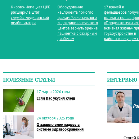
Кирово‑Чепецкая ЦРБ
Оборудование
17 врачей и
расширила штат
нацпроекта помогло
фельдшеров получ
службы медицинской
врачам Регионального
выплаты по нацпро
реабилитации
эндокринологического
«Продолжительная
центра вернуть зрение
активная жизнь» пр
пациентке с сахарным
трудоустройстве в
диабетом
районы в текущем 
ПОЛЕЗНЫЕ СТАТЬИ
ИНТЕРВЬЮ
17 марта 2026 года
Если Вас укусил клещ
Ра
24 октября 2025 года
О закреплении кадров в
системе здравоохранения
Сергей 