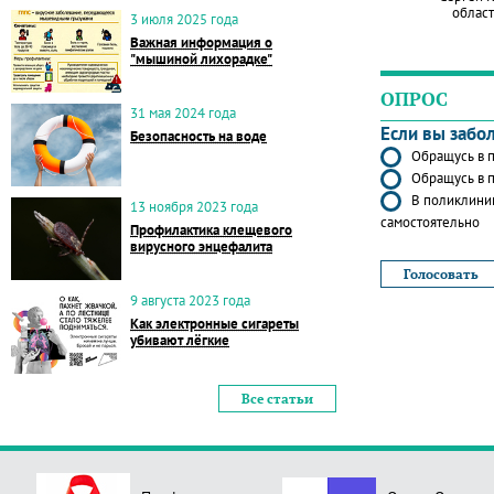
област
3 июля 2025 года
Важная информация о
"мышиной лихорадке"
ОПРОС
31 мая 2024 года
Если вы забо
Безопасность на воде
Обращусь в п
Обращусь в п
В поликлиник
13 ноября 2023 года
самостоятельно
Профилактика клещевого
вирусного энцефалита
9 августа 2023 года
Как электронные сигареты
убивают лёгкие
Все статьи