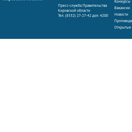
Конкурсы
Пресс-служба Правительства
Вакансии
Кировской области
Новости
Тел. (8332) 27-27-42 доп. 4200
Противоде
Открытые