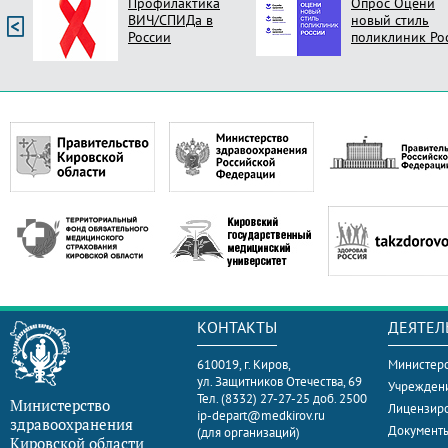
Профилактика
Опрос Оцени
ВИЧ/СПИДа в
новый стиль
России
поликлиник Ро
КОНТАКТЫ
ДЕЯТЕЛ
610019, г. Киров,
Министерс
ул. Защитников Отечества, 69
Учрежден
Тел. (8332) 27-27-25 доб. 2500
Министерство
Лицензир
ip-depart@medkirov.ru
здравоохранения
Документ
(для организаций)
Кировской области