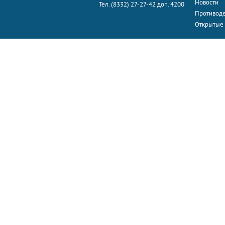
Новости
Тел. (8332) 27-27-42 доп. 4200
Противоде
Открытые