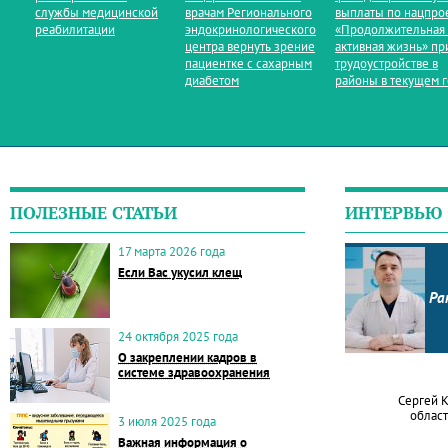
службы медицинской
врачам Регионального
выплаты по нацпро
реабилитации
эндокринологического
«Продолжительная
центра вернуть зрение
активная жизнь» пр
пациентке с сахарным
трудоустройстве в
диабетом
районы в текущем 
ПОЛЕЗНЫЕ СТАТЬИ
ИНТЕРВЬЮ
17 марта 2026 года
Если Вас укусил клещ
Ра
24 октября 2025 года
О закреплении кадров в
системе здравоохранения
Сергей 
област
3 июля 2025 года
Важная информация о