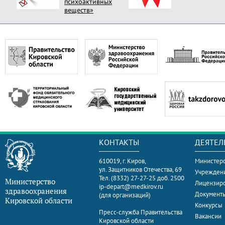
психоактивных
веществ»
КОНТАКТЫ
ДЕЯТЕЛ
610019, г. Киров,
Министерс
ул. Защитников Отечества, 69
Учрежден
Тел. (8332) 27-27-25 доб. 2500
Министерство
Лицензир
ip-depart@medkirov.ru
здравоохранения
Документ
(для организаций)
Кировской области
Конкурсы
Пресс-служба Правительства
Вакансии
Кировской области