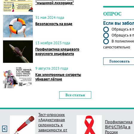
"мышиной лихорадке"
ОПРОС
31 мая 2024 года
Если вы забо
Безопасность на воде
Обращусь в п
Обращусь в п
В поликлиник
13 ноября 2023 года
самостоятельно
Профилактика клещевого
вирусного энцефалита
9 августа 2023 года
Как электронные сигареты
убивают лёгкие
Все статьи
Тест-опросник
«Аддиктивная
Профилактика
склонность к
ВИЧ/СПИДа в
зависимости от
России