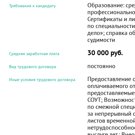
Образование:
сре
Требования к кандидату
профессиональн
Сертификаты и л
по специальност
дело»; справка об
судимости
30 000 руб.
Средняя заработная плата
постоянно
Вид трудового договора
Предоставление 
Иные условия трудового договора
оплачиваемого от
предоставляемые 
СОУТ; Возможнос
по смежной специ
за непрерывный с
листов временно
нетрудоспособнос
выслуге лет.; Вне