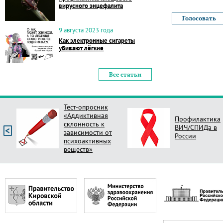
вирусного энцефалита
9 августа 2023 года
Как электронные сигареты
убивают лёгкие
Все статьи
Тест-опросник
«Аддиктивная
Профилактика
склонность к
ВИЧ/СПИДа в
зависимости от
России
психоактивных
веществ»