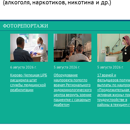
(алкоголя, наркотиков, никотина и др.)
ФОТОРЕПОРТАЖИ
6 августа 2026 г.
5 августа 2026 г.
5 августа 2026 г.
Кирово‑Чепецкая ЦРБ
Оборудование
17 врачей и
расширила штат
нацпроекта помогло
фельдшеров получ
службы медицинской
врачам Регионального
выплаты по нацпро
реабилитации
эндокринологического
«Продолжительная
центра вернуть зрение
активная жизнь» пр
пациентке с сахарным
трудоустройстве в
диабетом
районы в текущем 