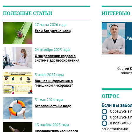
ПОЛЕЗНЫЕ СТАТЬИ
ИНТЕРВЬЮ
17 марта 2026 года
Если Вас укусил клещ
Ра
24 октября 2025 года
О закреплении кадров в
системе здравоохранения
Сергей 
област
3 июля 2025 года
Важная информация о
"мышиной лихорадке"
ОПРОС
31 мая 2024 года
Если вы забо
Безопасность на воде
Обращусь в п
Обращусь в п
В поликлиник
13 ноября 2023 года
самостоятельно
Профилактика клещевого