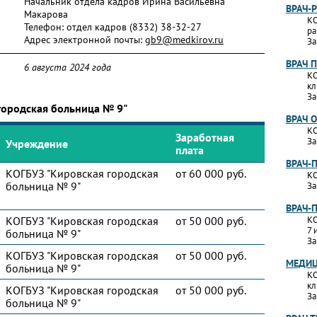
Начальник отдела кадров Ирина Васильевна
ВРАЧ-
Макарова
КО
Телефон:
отдел кадров (8332) 38-32-27
ра
Адрес электронной почты:
gb9@medkirov.ru
За
ВРАЧ 
6 августа 2024 года
КО
кл
За
городская больница № 9"
ВРАЧ 
КО
Заработная
За
Учреждение
плата
ВРАЧ-
КОГБУЗ "Кировская городская
от 60 000 руб.
КО
больница № 9"
За
ВРАЧ-
КОГБУЗ "Кировская городская
от 50 000 руб.
КО
7 
больница № 9"
За
КОГБУЗ "Кировская городская
от 50 000 руб.
МЕДИЦ
больница № 9"
КО
кл
КОГБУЗ "Кировская городская
от 50 000 руб.
За
больница № 9"