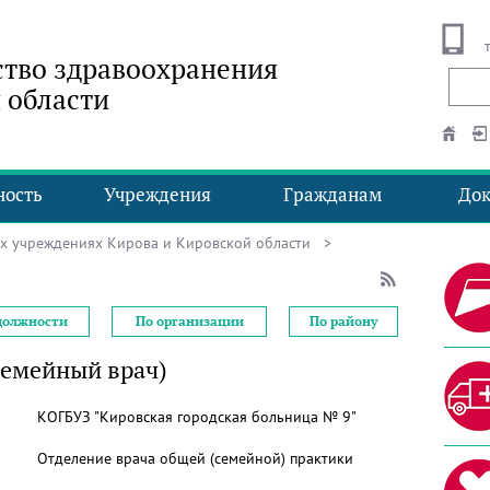
тво здравоохранения
 области
ность
Учреждения
Гражданам
До
ых учреждениях Кирова и Кировской области
>
должности
По организации
По району
семейный врач)
КОГБУЗ "Кировская городская больница № 9"
Отделение врача общей (семейной) практики