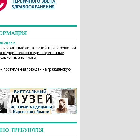
ПЕРВИЧНОГО ЗВЕНА
ЗДРАВООХРАНЕНИЯ
ОРМАЦИЯ
а 2025 г.
нь вакантных должностей, при замещении
х осуществляются единовременные
сационные выплаты
к поступления граждан на гражданскую
ЧНО ТРЕБУЮТСЯ