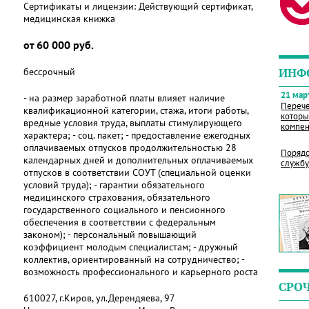
Сертификаты и лицензии:
Действующий сертификат,
медицинская книжка
от 60 000 руб.
бессрочный
ИНФ
21 март
- на размер заработной платы влияет наличие
Перече
квалификационной категории, стажа, итоги работы,
которы
вредные условия труда, выплаты стимулирующего
компен
характера; - соц. пакет; - предоставление ежегодных
оплачиваемых отпусков продолжительностью 28
Порядо
календарных дней и дополнительных оплачиваемых
службу
отпусков в соответствии СОУТ (специальной оценки
условий труда); - гарантии обязательного
медицинского страхования, обязательного
государственного социального и пенсионного
обеспечения в соответствии с федеральным
законом); - персональный повышающий
коэффициент молодым специалистам; - дружный
коллектив, ориентированный на сотрудничество; -
возможность профессионального и карьерного роста
СРО
610027, г.Киров, ул.Дерендяева, 97