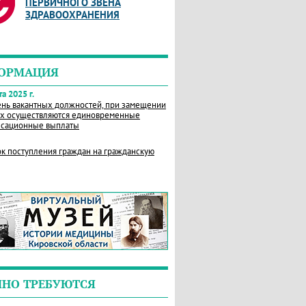
ПЕРВИЧНОГО ЗВЕНА
ЗДРАВООХРАНЕНИЯ
ОРМАЦИЯ
а 2025 г.
нь вакантных должностей, при замещении
х осуществляются единовременные
сационные выплаты
к поступления граждан на гражданскую
ЧНО ТРЕБУЮТСЯ