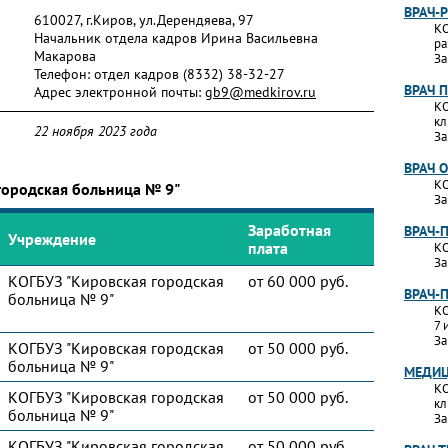
ВРАЧ-
610027, г.Киров, ул.Дерендяева, 97
КО
Начальник отдела кадров Ирина Васильевна
ра
Макарова
За
Телефон:
отдел кадров (8332) 38-32-27
ВРАЧ 
Адрес электронной почты:
gb9@medkirov.ru
КО
кл
22 ноября 2023 года
За
ВРАЧ 
КО
городская больница № 9"
За
Заработная
ВРАЧ-
Учреждение
плата
КО
За
КОГБУЗ "Кировская городская
от 60 000 руб.
ВРАЧ-
больница № 9"
КО
7 
За
КОГБУЗ "Кировская городская
от 50 000 руб.
больница № 9"
МЕДИЦ
КО
КОГБУЗ "Кировская городская
от 50 000 руб.
кл
больница № 9"
За
КОГБУЗ "Кировская городская
от 50 000 руб.