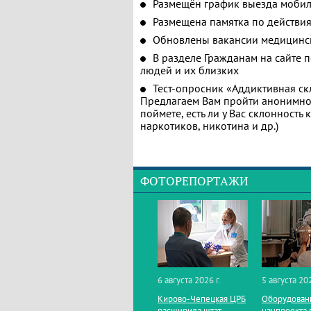
Размещён график выезда мобил
Размещена памятка по действия
Обновлены вакансии медицинс
В разделе Гражданам на сайте 
людей и их близких
Тест-опросник «Аддиктивная ск
Предлагаем Вам пройти анонимное
поймете, есть ли у Вас склонность
наркотиков, никотина и др.)
ФОТОРЕПОРТАЖИ
6 августа 2026 г.
5 августа 202
Кирово‑Чепецкая ЦРБ
Оборудован
расширила штат
нацпроекта 