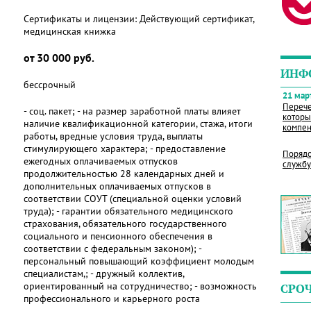
Сертификаты и лицензии:
Действующий сертификат,
медицинская книжка
от 30 000 руб.
ИНФ
бессрочный
21 март
Перече
- соц. пакет; - на размер заработной платы влияет
которы
наличие квалификационной категории, стажа, итоги
компен
работы, вредные условия труда, выплаты
стимулирующего характера; - предоставление
Порядо
ежегодных оплачиваемых отпусков
службу
продолжительностью 28 календарных дней и
дополнительных оплачиваемых отпусков в
соответствии СОУТ (специальной оценки условий
труда); - гарантии обязательного медицинского
страхования, обязательного государственного
социального и пенсионного обеспечения в
соответствии с федеральным законом); -
персональный повышающий коэффициент молодым
специалистам,; - дружный коллектив,
ориентированный на сотрудничество; - возможность
СРО
профессионального и карьерного роста