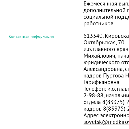
Ежемесячная вып
дополнительной 
социальной подд
работников
613340, Кировская 
Контактная информация
Октябрьская, 70
и.о. главного вра
Михайлович, нач
юридического от
Александровна, с
кадров Пуртова Н
Гарифьяновна
Телефон:
и.о. гла
2-98-88, начальн
отдела 8(83375) 2
кадров 8(83375) 
Адрес электронн
sovetsk@medkirov