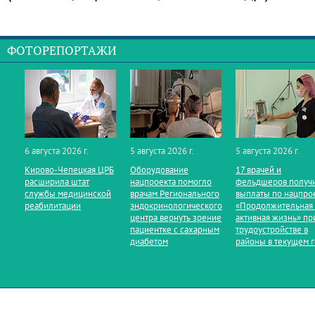
ФОТОРЕПОРТАЖИ
6 августа 2026 г.
5 августа 2026 г.
5 августа 2026 г.
Кирово‑Чепецкая ЦРБ
Оборудование
17 врачей и
расширила штат
нацпроекта помогло
фельдшеров получ
службы медицинской
врачам Регионального
выплаты по нацпро
реабилитации
эндокринологического
«Продолжительная
центра вернуть зрение
активная жизнь» пр
пациентке с сахарным
трудоустройстве в
диабетом
районы в текущем 