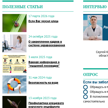
ПОЛЕЗНЫЕ СТАТЬИ
ИНТЕРВЬЮ
17 марта 2026 года
Если Вас укусил клещ
Ра
24 октября 2025 года
О закреплении кадров в
системе здравоохранения
Сергей 
област
3 июля 2025 года
Важная информация о
"мышиной лихорадке"
ОПРОС
31 мая 2024 года
Если вы забо
Безопасность на воде
Обращусь в п
Обращусь в п
В поликлиник
13 ноября 2023 года
самостоятельно
Профилактика клещевого
вирусного энцефалита