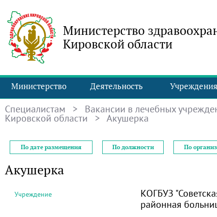
Министерство здравоохра
Кировской области
Министерство
Деятельность
Учреждени
Специалистам
>
Вакансии в лечебных учрежде
Кировской области
> Акушерка
По дате размещения
По должности
По органи
Акушерка
КОГБУЗ "Советска
Учреждение
районная больни