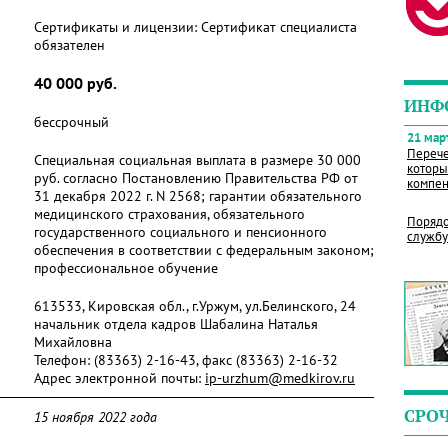
Сертификаты и лицензии:
Сертификат специалиста
обязателен
40 000 руб.
ИНФ
бессрочный
21 март
Перече
Специальная социальная выплата в размере 30 000
которы
руб. согласно Постановлению Правительства РФ от
компен
31 декабря 2022 г. N 2568; гарантии обязательного
медицинского страхования, обязательного
Порядо
государственного социального и пенсионного
службу
обеспечения в соответствии с федеральным законом;
профессиональное обучение
613533, Кировская обл., г.Уржум, ул.Белинского, 24
начальник отдела кадров Шабалина Наталья
Михайловна
Телефон:
(83363) 2-16-43, факс (83363) 2-16-32
Адрес электронной почты:
ip-urzhum@medkirov.ru
СРО
15 ноября 2022 года