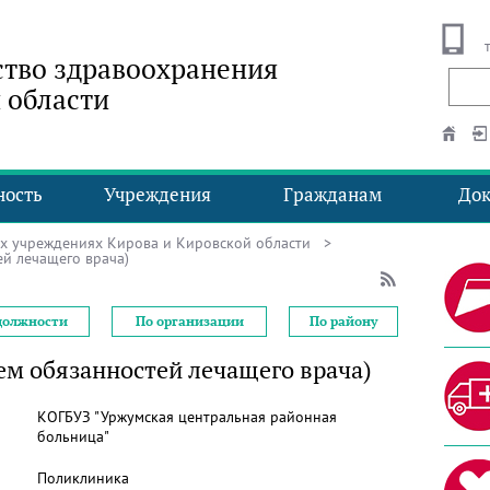
тво здравоохранения
 области
ность
Учреждения
Гражданам
До
ых учреждениях Кирова и Кировской области
>
й лечащего врача)
должности
По организации
По району
ем обязанностей лечащего врача)
КОГБУЗ "Уржумская центральная районная
больница"
Поликлиника