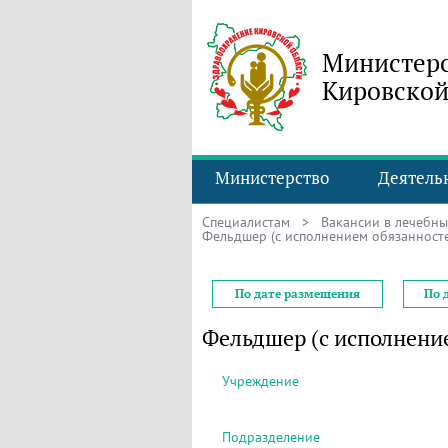
Министерс
Кировской
Министерство
Деятель
Специалистам
>
Вакансии в лечебн
Фельдшер (с исполнением обязанносте
По дате размещения
По 
Фельдшер (с исполнени
Учреждение
Подразделение