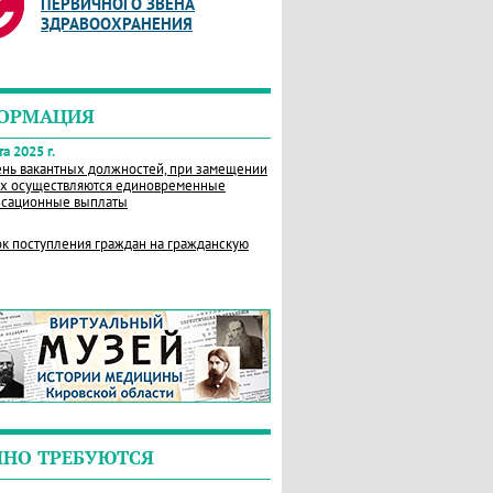
ПЕРВИЧНОГО ЗВЕНА
ЗДРАВООХРАНЕНИЯ
ОРМАЦИЯ
а 2025 г.
нь вакантных должностей, при замещении
х осуществляются единовременные
сационные выплаты
к поступления граждан на гражданскую
ЧНО ТРЕБУЮТСЯ